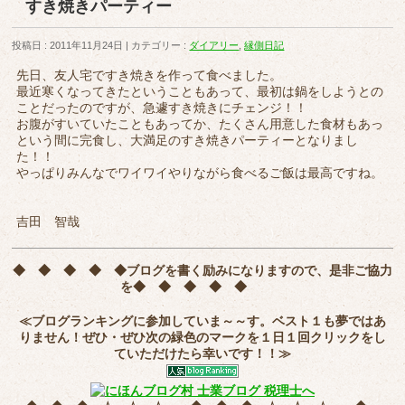
すき焼きパーティー
投稿日 : 2011年11月24日
カテゴリー :
ダイアリー
,
縁側日記
先日、友人宅ですき焼きを作って食べました。
最近寒くなってきたということもあって、最初は鍋をしようとの
ことだったのですが、急遽すき焼きにチェンジ！！
お腹がすいていたこともあってか、たくさん用意した食材もあっ
という間に完食し、大満足のすき焼きパーティーとなりまし
た！！
やっぱりみんなでワイワイやりながら食べるご飯は最高ですね。
吉田 智哉
◆ ◆ ◆ ◆ ◆
ブログを書く励みになりますので、是非ご協力
を
◆ ◆ ◆ ◆ ◆
≪ブログランキングに参加していま～～す。ベスト１も夢ではあ
りません！ぜひ・ぜひ次の緑色のマークを
１日１回クリック
をし
ていただけたら幸いです！！≫