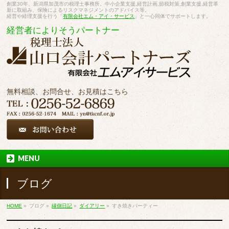
創業30年、新潟県加茂市の税理士事務所。中小企業支援,経営計画,節税対策,創業支援,経営革
新に取組み、保険によるリスクマネジメントのアドバイス等。
経営や経理支援を行う「
有限会社エム・アイ・サービス
」と一心同体でサポートします。
経営者によりそうパートナー
無料相談、お問合せ、お見積はこちら
MENU
ブログ
HOME
»
ブログ
»
縁側日記
»
ダイアリー
»
すき焼きパーティー