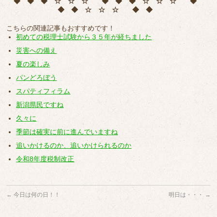
◆ ◆ ◆ ☆ ☆ ☆ ◆ ◆ ◆ ☆ ☆ ☆ ◆
◆ ◆ ☆ ☆ ☆ ◆ ◆
こちらの関連記事もおすすめです！
初めての税理士試験から３５年が経ちました
災害への備え
夏の楽しみ
パンどろぼう
スパティフィラム
新潟県民ですね
久々に
季節は確実に前に進んでいますね
追いかけるのか、追いかけられるのか
令和8年度税制改正
←
今日は何の日！！
明日は・・・
→