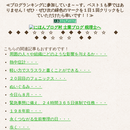
≪ブログランキングに参加していま～～す。ベスト１も夢ではあ
りません！ぜひ・ぜひ次の緑色のマークを
１日１回クリック
をし
ていただけたら幸いです！！≫
◆ ◆ ◆ ☆ ☆ ☆ ◆ ◆ ◆ ☆ ☆ ☆ ◆
◆ ◆ ☆ ☆ ☆ ◆ ◆
こちらの関連記事もおすすめです！
周囲の人々や組織にどのような影響を与えるか・・・
熱中症計・・・
軽い力でスラスラと書くことができる・・・
２０回目のフェニックス・・・
ぬいぐるみ・・・
今日ら８月・・・
緊急事態に備え、２４時間３６５日体制で任務・・・
１９８年前・・・
永くつながる生前整理の日・・・
歩く・・・