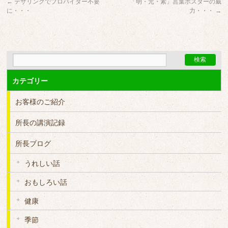
←
テザリングでプロバイダー不要
「明・元・素」言葉ポスターの威
に・・・
力・・・
→
カテゴリー
お客様のご紹介
所長の講演記録
所長ブログ
うれしい話
おもしろい話
健康
季節