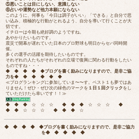
⑤悪いことは目にしない、意識しない
⑥占いや運勢など他力本願にならない
このように、何事も「今日は調子がいい」「できる」と自分で思
い込み、積極的な行動がとれるよう、自分を導いて行くことが大
切です。
イチローは今期も絶好調のようですね。
あやかりたいものです。
震災で開幕が遅れていた日本のプロ野球も明日からセパ同時開
催。
多くの選手の活躍を期待したいものです。
それぞれの人たちがそれぞれの立場で復興に関わる行動をしたい
ものですね・・・
◆ ◆ ◆ ◆ ◆
ブログを書く励みになりますので、是非ご協
力を
◆ ◆ ◆ ◆ ◆ ◆
≪ブログランキングに参加していま〜〜す。ベスト１も夢ではあ
りません！ぜひ・ぜひ次の緑色のマークを
１日１回クリック
をし
ていただけたら幸いです！！≫
◆ ◆ ◆ ☆ ☆ ☆ ◆ ◆ ◆ ☆ ☆ ☆ ◆
◆ ◆ ☆ ☆ ☆ ◆ ◆ ◆ ☆
◆ ◆ ◆ ◆ ◆
ブログを書く励みになりますので、是非ご協力
を
◆ ◆ ◆ ◆ ◆