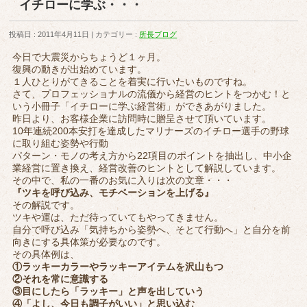
イチローに学ぶ・・・
投稿日 : 2011年4月11日
カテゴリー :
所長ブログ
今日で大震災からちょうど１ヶ月。
復興の動きが出始めています。
１人ひとりがてきることを着実に行いたいものですね。
さて、プロフェッショナルの流儀から経営のヒントをつかむ！と
いう小冊子「イチローに学ぶ経営術」ができあがりました。
昨日より、お客様企業に訪問時に贈呈させて頂いています。
10年連続200本安打を達成したマリナーズのイチロー選手の野球
に取り組む姿勢や行動
パターン・モノの考え方から22項目のポイントを抽出し、中小企
業経営に置き換え、経営改善のヒントとして解説しています。
その中で、私の一番のお気に入りは次の文章・・・
『ツキを呼び込み、モチベーションを上げる』
その解説です。
ツキや運は、ただ待っていてもやってきません。
自分で呼び込み「気持ちから姿勢へ、そとて行動へ」と自分を前
向きにする具体策が必要なのです。
その具体例は、
①ラッキーカラーやラッキーアイテムを沢山もつ
②それを常に意識する
③目にしたら「ラッキー」と声を出していう
④「よし、今日も調子がいい」と思い込む