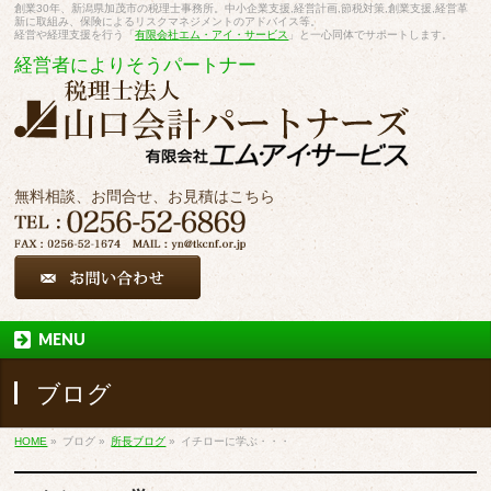
創業30年、新潟県加茂市の税理士事務所。中小企業支援,経営計画,節税対策,創業支援,経営革
新に取組み、保険によるリスクマネジメントのアドバイス等。
経営や経理支援を行う「
有限会社エム・アイ・サービス
」と一心同体でサポートします。
経営者によりそうパートナー
無料相談、お問合せ、お見積はこちら
MENU
ブログ
HOME
»
ブログ
»
所長ブログ
»
イチローに学ぶ・・・