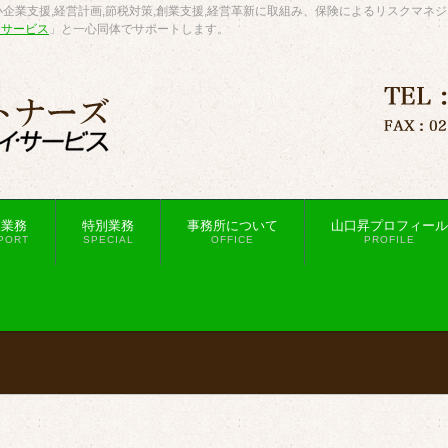
企業支援,経営計画,節税対策,創業支援,経営革新に取組み、保険によるリスクマネ
・サービス
」と一心同体でサポートします。
援業務
特別業務
事務所について
山口昇プロフィール
PORT
SPECIAL
OFFICE
PROFILE