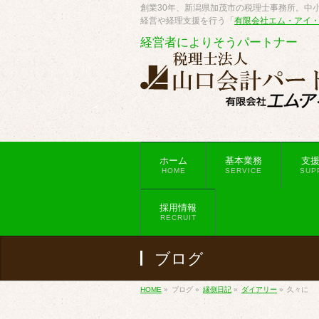
創業30年、新潟県加茂市の税理士事務所。中小
経営や経理支援を行う「
有限会社エム・アイ
経営者によりそうパートナー
ホーム
基本業務
支
HOME
SERVICE
SUP
採用情報
RECRUIT
ブログ
HOME
»
ブログ
»
縁側日記
»
ダイアリー
»
久々に