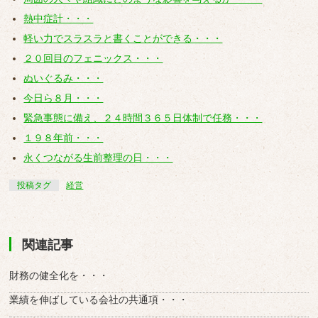
熱中症計・・・
軽い力でスラスラと書くことができる・・・
２０回目のフェニックス・・・
ぬいぐるみ・・・
今日ら８月・・・
緊急事態に備え、２４時間３６５日体制で任務・・・
１９８年前・・・
永くつながる生前整理の日・・・
投稿タグ
経営
関連記事
財務の健全化を・・・
業績を伸ばしている会社の共通項・・・