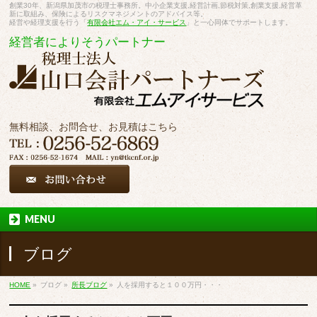
創業30年、新潟県加茂市の税理士事務所。中小企業支援,経営計画,節税対策,創業支援,経営革
新に取組み、保険によるリスクマネジメントのアドバイス等。
経営や経理支援を行う「
有限会社エム・アイ・サービス
」と一心同体でサポートします。
経営者によりそうパートナー
無料相談、お問合せ、お見積はこちら
MENU
ブログ
HOME
»
ブログ
»
所長ブログ
»
人を採用すると１００万円・・・