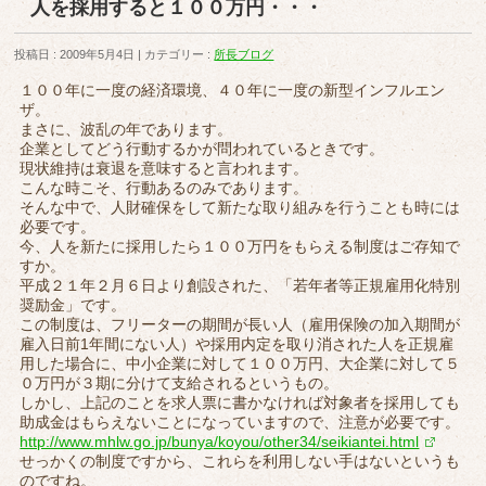
人を採用すると１００万円・・・
投稿日 : 2009年5月4日
カテゴリー :
所長ブログ
１００年に一度の経済環境、４０年に一度の新型インフルエン
ザ。
まさに、波乱の年であります。
企業としてどう行動するかが問われているときです。
現状維持は衰退を意味すると言われます。
こんな時こそ、行動あるのみであります。
そんな中で、人財確保をして新たな取り組みを行うことも時には
必要です。
今、人を新たに採用したら１００万円をもらえる制度はご存知で
すか。
平成２１年２月６日より創設された、「若年者等正規雇用化特別
奨励金」です。
この制度は、フリーターの期間が長い人（雇用保険の加入期間が
雇入日前1年間にない人）や採用内定を取り消された人を正規雇
用した場合に、中小企業に対して１００万円、大企業に対して５
０万円が３期に分けて支給されるというもの。
しかし、上記のことを求人票に書かなければ対象者を採用しても
助成金はもらえないことになっていますので、注意が必要です。
http://www.mhlw.go.jp/bunya/koyou/other34/seikiantei.html
せっかくの制度ですから、これらを利用しない手はないというも
のですね。