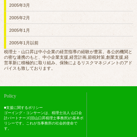
2005年3月
2005年2月
2005年1月
2005年1月以前
税理士・山口昇は中小企業の経営指導の経験が豊富。各公的機関と
の密な連携のもと、中小企業支援,経営計画,節税対策,創業支援,経
営革新に積極的に取り組み、保険によるリスクマネジメントのアド
バイスも致しております。
Policy
■支援に関するポリシー
ゴーイング・コンサーンは、税理士法人 山口会
計パートナーズ(旧山口昇税理士事務所)の基本ポ
リシーです。これが当事務所の社会的使命で
す。