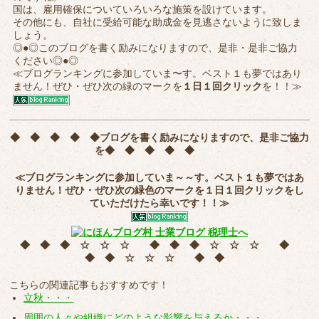
国は、雇用確保についていろいろな施策を設けています。
その他にも、自社に受給可能な助成金を見逃さないように致しま
しょう。
◎●◎このブログを書く励みになりますので、是非・是非ご協力
ください◎●◎
≪ブログランキングに参加していま〜す。ベスト１も夢ではあり
ません！ぜひ・ぜひ次の緑のマークを
１日１回クリック
を！！≫
◆ ◆ ◆ ◆ ◆
ブログを書く励みになりますので、是非ご協力
を
◆ ◆ ◆ ◆ ◆
≪ブログランキングに参加していま～～す。ベスト１も夢ではあ
りません！ぜひ・ぜひ次の緑色のマークを
１日１回クリック
をし
ていただけたら幸いです！！≫
◆ ◆ ◆ ☆ ☆ ☆ ◆ ◆ ◆ ☆ ☆ ☆ ◆
◆ ◆ ☆ ☆ ☆ ◆ ◆
こちらの関連記事もおすすめです！
立秋・・・
周囲の人々や組織にどのような影響を与えるか・・・