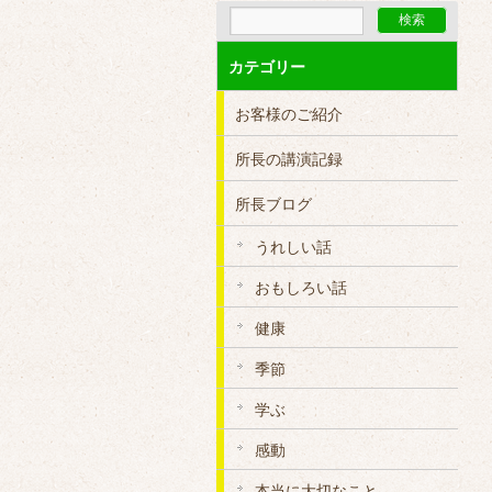
カテゴリー
お客様のご紹介
所長の講演記録
所長ブログ
うれしい話
おもしろい話
健康
季節
学ぶ
感動
本当に大切なこと