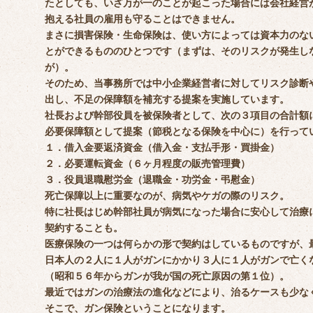
たとしても、いざ万が一のことが起こった場合には会社経営
抱える社員の雇用も守ることはできません。
まさに損害保険・生命保険は、使い方によっては資本力のな
とができるもののひとつです（まずは、そのリスクが発生し
が）。
そのため、当事務所では中小企業経営者に対してリスク診断
出し、不足の保障額を補充する提案を実施しています。
社長および幹部役員を被保険者として、次の３項目の合計額
必要保障額として提案（節税となる保険を中心に）を行って
１．借入金要返済資金（借入金・支払手形・買掛金）
２．必要運転資金（６ヶ月程度の販売管理費）
３．役員退職慰労金（退職金・功労金・弔慰金）
死亡保障以上に重要なのが、病気やケガの際のリスク。
特に社長はじめ幹部社員が病気になった場合に安心して治療
契約することも。
医療保険の一つは何らかの形で契約はしているものですが、
日本人の２人に１人がガンにかかり３人に１人がガンで亡く
（昭和５６年からガンが我が国の死亡原因の第１位）。
最近ではガンの治療法の進化などにより、治るケースも少な
そこで、ガン保険ということになります。