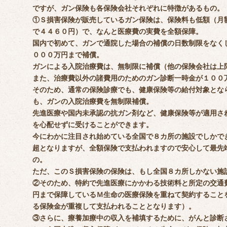
ですが、ガン保険も各保険会社それぞれに特徴があるもの。
①Ｓ損害保険が販売しているガン保険は、保険料も低額（月
で４４６０円）で、なんと医療費の実費を全額保障。
国内で初めて、ガンで通院した場合の補償の日数制限をなく
０００万円まで補償。
ガンによる入院治療費は、無制限に補償（他の保険会社は上
また、治療費以外の諸費用のためのガン診断一時金が１００
そのため、通常の保険診療でも、健康保険等の給付対象とな
も、ガンの入院治療費を無制限補償。
先進医療や国内未承認の抗ガン剤など、健康保険等が適用さ
を心配せずに受けることができます。
今にわかに注目され始めている全国で８カ所の施設でしかで
超となりますが、全額保険で支払われますので安心して最先
の。
ただ、このＳ損害保険の保険は、もし全国８カ所しかない施
②そのため、特約で先進医療にかかわる技術料と所定の交通
円まで保障しているＭ生命の医療保険を重ねて契約すること
る保険金が重複して支払われることとなります）。
③さらに、療養加療中の収入を補填するために、がんと診断