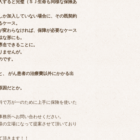
入すると完璧（ＳＪ生命も同様な保険あ
しか加入していない場合に、その既契約
るケース。
が変わらなければ、保障が必要なケース
駄な形にも。
専念できることに。
りませんが。
のです。
。
と、 がん患者の治療費以外にかかる出
原因だとか。
料で万が一のために上手に保険を使いた
事務所へお問い合わせください。
様の立場になって提案させて頂いており
て頂きます！！