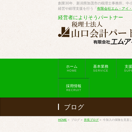
創業30年、新潟県加茂市の税理士事務所。中小
経営や経理支援を行う「
有限会社エム・アイ
経営者によりそうパートナー
ホーム
基本業務
支
HOME
SERVICE
SUP
採用情報
RECRUIT
ブログ
HOME
»
ブログ
»
所長ブログ
»
今加入の保険を見直