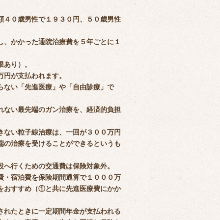
額４０歳男性で１９３０円、５０歳男性
し、かかった通院治療費を５年ごとに１
限あり）。
万円が支払われます。
らない「先進医療」や「自由診療」で
れない最先端のガン治療を、経済的負担
きない粒子線治療は、一回が３００万円
端の治療を受けることができるというも
設へ行くための交通費は保険対象外。
費・宿泊費を保険期間通算で１０００万
をおすすめ（①と共に先進医療費にかか
されたときに一定期間年金が支払われる