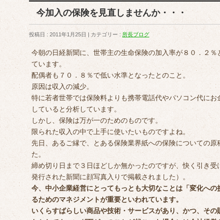
今加入の保険を見直しませんか・・・
投稿日 : 2011年1月25日
カテゴリー :
所長ブログ
今朝の日経新聞に、世帯主の生命保険の加入率が８０．２％
ています。
配偶者も７０．８％で低い水準となったとのこと。
原因は収入の減少。
特に若者世帯では保険料よりも携帯電話代やパソコン代にお
していると分析しています。
しかし、保険は万が一のためのものです。
限られた収入の中で上手に使いたいものですよね。
先日、あるご縁で、とある保険業界紙への保険についての原
た。
締め切り日まで３日ほどしか無かったのですが、快く引き受
発行された新聞に顔写真入りで掲載されました）。
今、中小企業経営にとってもっとも大切なことは「変化への
るためのマネジメントが重要といわれています。
いくらすばらしい商品や技術・サービスがあり、かつ、その