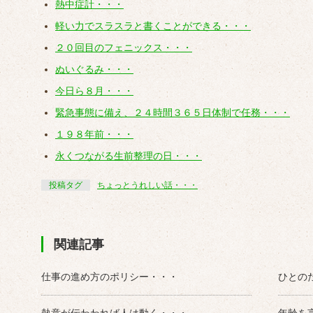
熱中症計・・・
軽い力でスラスラと書くことができる・・・
２０回目のフェニックス・・・
ぬいぐるみ・・・
今日ら８月・・・
緊急事態に備え、２４時間３６５日体制で任務・・・
１９８年前・・・
永くつながる生前整理の日・・・
投稿タグ
ちょっとうれしい話・・・
関連記事
仕事の進め方のポリシー・・・
ひとの