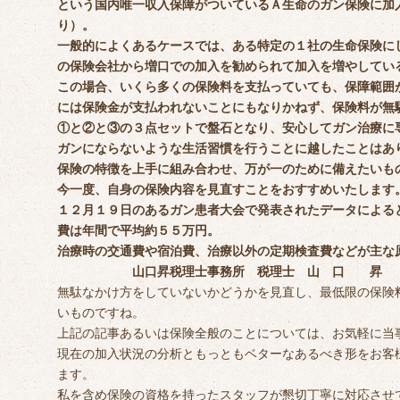
という国内唯一収入保障がついているＡ生命のガン保険に加
り）。
一般的によくあるケースでは、ある特定の１社の生命保険に
の保険会社から増口での加入を勧められて加入を増やしてい
この場合、いくら多くの保険料を支払っていても、保障範囲
には保険金が支払われないことにもなりかねず、保険料が無
①と②と③の３点セットで盤石となり、安心してガン治療に
ガンにならないような生活習慣を行うことに越したことはあ
保険の特徴を上手に組み合わせ、万が一のために備えたいも
今一度、自身の保険内容を見直すことをおすすめいたします
１２月１９日のあるガン患者大会で発表されたデータによる
費は年間で平均約５５万円。
治療時の交通費や宿泊費、治療以外の定期検査費などが主な
山口昇税理士事務所 税理士 山 口 昇
無駄なかけ方をしていないかどうかを見直し、最低限の保険
いものですね。
上記の記事あるいは保険全般のことについては、お気軽に当
現在の加入状況の分析ともっともベターなあるべき形をお客
ます。
私を含め保険の資格を持ったスタッフが懇切丁寧に対応させ