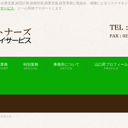
企業支援,経営計画,節税対策,創業支援,経営革新に取組み、保険によるリスクマネ
・サービス
」と一心同体でサポートします。
援業務
特別業務
事務所について
山口昇プロフィール
PORT
SPECIAL
OFFICE
PROFILE
しませんか・・・