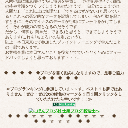
人間の脳は無意識のうちに環境を学習し、その環境の中で可能性
の枠や常識をつくってしまうものだそうで、｢自分はここまでの
人間だ｣、｢これ以上は無理だ｣、｢できるはずがない｣と思ってい
るとこれらの否定的なデータを記憶してしまい、何か行動を起こ
すときに、そのマイナスのデータが行動にブレーキをかけてしま
う、それが能力の差となるのだそうです。
だから、何事も｢簡単だ、できる｣と思うと、できてしまうそうで
あります(これを｢ちょろいの法則｣という)。
以上、本日東京にて参加したブレイントレーニングで学んだこと
の一部であります。
お客様企業に本日学んだことを役立だてていただくためにフィー
ドバックしようと思っております・・・。
◆ ◆ ◆ ◆ ◆
ブログを書く励みになりますので、是非ご協力
を
◆ ◆ ◆ ◆ ◆
≪ブログランキングに参加していま～～す。ベスト１も夢ではあ
りません！ぜひ・ぜひ次の緑色のマークを
１日１回クリック
をし
ていただけたら幸いです！！≫
◆ ◆ ◆ ☆ ☆ ☆ ◆ ◆ ◆ ☆ ☆ ☆ ◆
◆ ◆ ☆ ☆ ☆ ◆ ◆