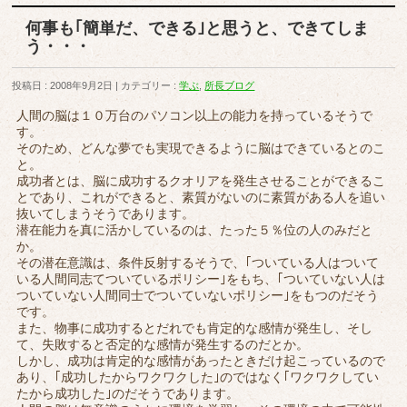
何事も｢簡単だ、できる｣と思うと、できてしま
う・・・
投稿日 : 2008年9月2日
カテゴリー :
学ぶ
,
所長ブログ
人間の脳は１０万台のパソコン以上の能力を持っているそうで
す。
そのため、どんな夢でも実現できるように脳はできているとのこ
と。
成功者とは、脳に成功するクオリアを発生させることができるこ
とであり、これができると、素質がないのに素質がある人を追い
抜いてしまうそうであります。
潜在能力を真に活かしているのは、たった５％位の人のみだと
か。
その潜在意識は、条件反射するそうで、｢ついている人はついて
いる人間同志てついているポリシー｣をもち、｢ついていない人は
ついていない人間同士でついていないポリシー｣をもつのだそう
です。
また、物事に成功するとだれでも肯定的な感情が発生し、そし
て、失敗すると否定的な感情が発生するのだとか。
しかし、成功は肯定的な感情があったときだけ起こっているので
あり、｢成功したからワクワクした｣のではなく｢ワクワクしてい
たから成功した｣のだそうであります。