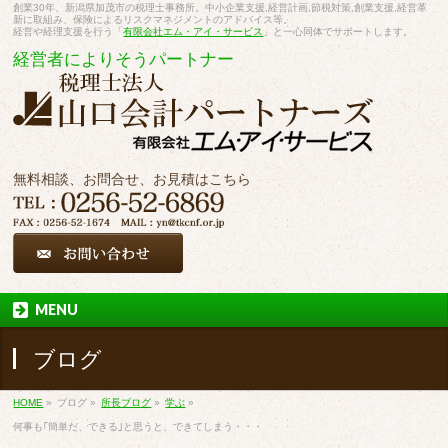
創業30年、新潟県加茂市の税理士事務所。中小企業支援,経営計画,節税対策,創業支援,経営革
新に取組み、保険によるリスクマネジメントのアドバイス等。
経営や経理支援を行う「
有限会社エム・アイ・サービス
」と一心同体でサポートします。
経営者によりそうパートナー
無料相談、お問合せ、お見積はこちら
MENU
ブログ
HOME
»
ブログ
»
所長ブログ
»
学ぶ
»
何事も｢簡単だ、できる｣と思うと、できてしまう・・・