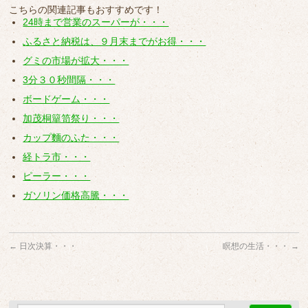
こちらの関連記事もおすすめです！
24時まで営業のスーパーが・・・
ふるさと納税は、９月末までがお得・・・
グミの市場が拡大・・・
3分３０秒間隔・・・
ボードゲーム・・・
加茂桐簞笥祭り・・・
カップ麵のふた・・・
経トラ市・・・
ピーラー・・・
ガソリン価格高騰・・・
←
日次決算・・・
瞑想の生活・・・
→