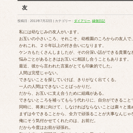
友
投稿日 : 2011年7月22日
カテゴリー :
ダイアリー
,
縁側日記
私には幼なじみの友人がいます。
お互いの小さいころ、それこそ、幼稚園のころからの友人で
かれこれ、２０年以上の付き合いになります。
ケンカもたくさんしましたが、その分深い話ができる貴重な
悩みごとがあるときはお互いに相談し合うこともあります。
最近、彼から言われた言葉がとても印象的でした。
人間は完璧じゃない。
できないことを探していけば、きりがなく出てくる。
一人の人間はできないことばっかりだ。
だから、お互いに支え合うために組織がある。
できないところを補ってもらう代わりに、自分ができること
同時に、将来に向けて、しなければならないことは粛々と進
まずは今できることから、全力で頑張ることが大事なんじゃ
俺にそう気付かせてくれたのは、お前だ。
だから今度はお前が頑張れ。