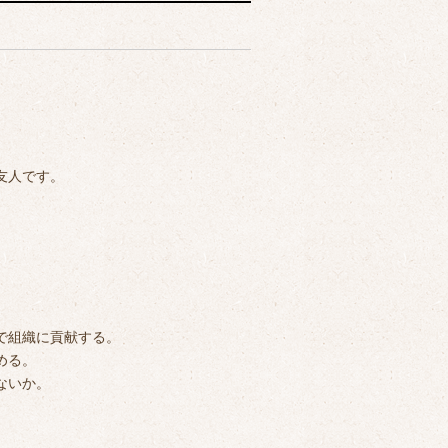
、
友人です。
で組織に貢献する。
める。
ないか。