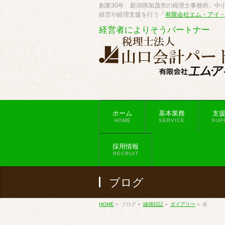
創業30年、新潟県加茂市の税理士事務所。中小
経営や経理支援を行う「
有限会社エム・アイ
経営者によりそうパートナー
ホーム
基本業務
支
HOME
SERVICE
SUP
採用情報
RECRUIT
ブログ
HOME
»
ブログ
»
縁側日記
»
ダイアリー
»
友