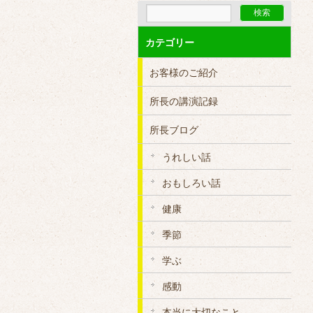
カテゴリー
お客様のご紹介
所長の講演記録
所長ブログ
うれしい話
おもしろい話
健康
季節
学ぶ
感動
本当に大切なこと