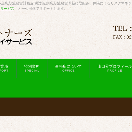
企業支援,経営計画,節税対策,創業支援,経営革新に取組み、保険によるリスクマネ
・サービス
」と一心同体でサポートします。
援業務
特別業務
事務所について
山口昇プロフィール
PORT
SPECIAL
OFFICE
PROFILE