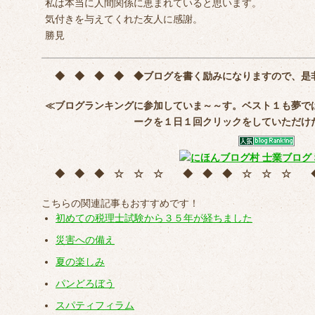
私は本当に人間関係に恵まれていると思います。
気付きを与えてくれた友人に感謝。
勝見
◆ ◆ ◆ ◆ ◆
ブログを書く励みになりますので、是
≪ブログランキングに参加していま～～す。ベスト１も夢で
ークを
１日１回クリック
をしていただけ
◆ ◆ ◆ ☆ ☆ ☆ ◆ ◆ ◆ ☆ ☆ ☆
こちらの関連記事もおすすめです！
初めての税理士試験から３５年が経ちました
災害への備え
夏の楽しみ
パンどろぼう
スパティフィラム