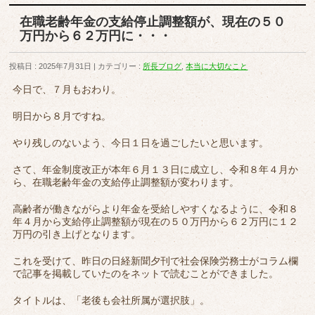
在職老齢年金の支給停止調整額が、現在の５０
万円から６２万円に・・・
投稿日 : 2025年7月31日
カテゴリー :
所長ブログ
,
本当に大切なこと
今日で、７月もおわり。
明日から８月ですね。
やり残しのないよう、今日１日を過ごしたいと思います。
さて、年金制度改正が本年６月１３日に成立し、令和８年４月か
ら、在職老齢年金の支給停止調整額が変わります。
高齢者が働きながらより年金を受給しやすくなるように、令和８
年４月から支給停止調整額が現在の５０万円から６２万円に１２
万円の引き上げとなります。
これを受けて、昨日の日経新聞夕刊で社会保険労務士がコラム欄
で記事を掲載していたのをネットで読むことができました。
タイトルは、「老後も会社所属が選択肢」。