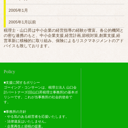
2005年1月
2005年1月以前
税理士・山口昇は中小企業の経営指導の経験が豊富。各公的機関と
の密な連携のもと、中小企業支援,経営計画,節税対策,創業支援,経
営革新に積極的に取り組み、保険によるリスクマネジメントのアド
バイスも致しております。
Policy
■支援に関するポリシー
ゴーイング・コンサーンは、税理士法人 山口会
計パートナーズ(旧山口昇税理士事務所)の基本ポ
リシーです。これが当事務所の社会的使命で
す。
■事務所の方針
・やる気のある経営者を応援いたします。
・法律違反はいたしません。
・企業再生と節税の提案。