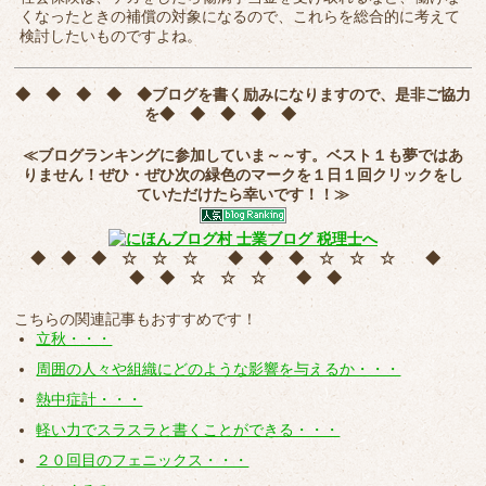
くなったときの補償の対象になるので、これらを総合的に考えて
検討したいものですよね。
◆ ◆ ◆ ◆ ◆
ブログを書く励みになりますので、是非ご協力
を
◆ ◆ ◆ ◆ ◆
≪ブログランキングに参加していま～～す。ベスト１も夢ではあ
りません！ぜひ・ぜひ次の緑色のマークを
１日１回クリック
をし
ていただけたら幸いです！！≫
◆ ◆ ◆ ☆ ☆ ☆ ◆ ◆ ◆ ☆ ☆ ☆ ◆
◆ ◆ ☆ ☆ ☆ ◆ ◆
こちらの関連記事もおすすめです！
立秋・・・
周囲の人々や組織にどのような影響を与えるか・・・
熱中症計・・・
軽い力でスラスラと書くことができる・・・
２０回目のフェニックス・・・