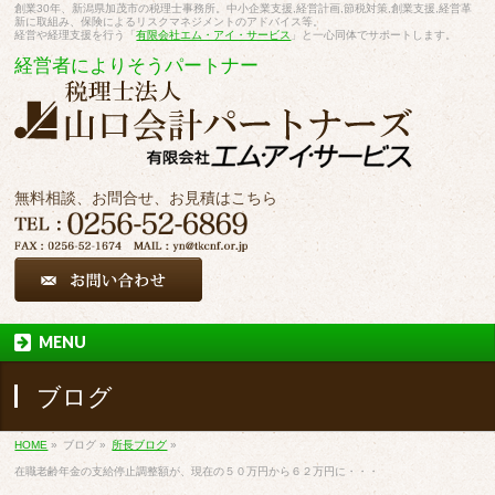
創業30年、新潟県加茂市の税理士事務所。中小企業支援,経営計画,節税対策,創業支援,経営革
新に取組み、保険によるリスクマネジメントのアドバイス等。
経営や経理支援を行う「
有限会社エム・アイ・サービス
」と一心同体でサポートします。
経営者によりそうパートナー
無料相談、お問合せ、お見積はこちら
MENU
ブログ
HOME
»
ブログ
»
所長ブログ
»
在職老齢年金の支給停止調整額が、現在の５０万円から６２万円に・・・