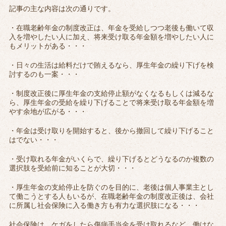
記事の主な内容は次の通りです。
・在職老齢年金の制度改正は、年金を受給しつつ老後も働いて収
入を増やしたい人に加え、将来受け取る年金額を増やしたい人に
もメリットがある・・・
・日々の生活は給料だけで賄えるなら、厚生年金の繰り下げを検
討するのも一案・・・
・制度改正後に厚生年金の支給停止額がなくなるもしくは減るな
ら、厚生年金の受給を繰り下げることで将来受け取る年金額を増
やす余地が広がる・・・
・年金は受け取りを開始すると、後から撤回して繰り下げること
はでない・・・
・受け取れる年金がいくらで、繰り下げるとどうなるのか複数の
選択肢を受給前に知ることが大切・・・
・厚生年金の支給停止を防ぐのを目的に、老後は個人事業主とし
て働こうとする人もいるが、在職老齢年金の制度改正後は、会社
に所属し社会保険に入る働き方も有力な選択肢になる・・・
社会保険は、ケガをしたら傷病手当金を受け取れるなど、働けな