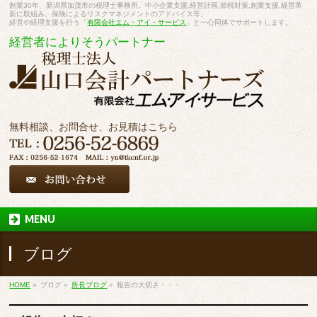
創業30年、新潟県加茂市の税理士事務所。中小企業支援,経営計画,節税対策,創業支援,経営革
新に取組み、保険によるリスクマネジメントのアドバイス等。
経営や経理支援を行う「
有限会社エム・アイ・サービス
」と一心同体でサポートします。
経営者によりそうパートナー
無料相談、お問合せ、お見積はこちら
MENU
ブログ
HOME
»
ブログ
»
所長ブログ
»
報告の大切さ・・・