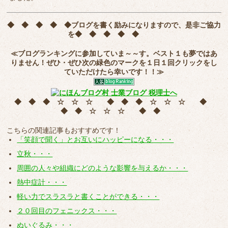
◆ ◆ ◆ ◆ ◆
ブログを書く励みになりますので、是非ご協力
を
◆ ◆ ◆ ◆ ◆
≪ブログランキングに参加していま～～す。ベスト１も夢ではあ
りません！ぜひ・ぜひ次の緑色のマークを
１日１回クリック
をし
ていただけたら幸いです！！≫
◆ ◆ ◆ ☆ ☆ ☆ ◆ ◆ ◆ ☆ ☆ ☆ ◆
◆ ◆ ☆ ☆ ☆ ◆ ◆
こちらの関連記事もおすすめです！
「笑顔で聞く」とお互いにハッピーになる・・・
立秋・・・
周囲の人々や組織にどのような影響を与えるか・・・
熱中症計・・・
軽い力でスラスラと書くことができる・・・
２０回目のフェニックス・・・
ぬいぐるみ・・・