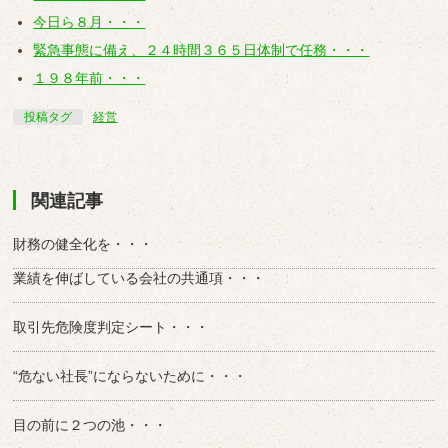
今日ら８月・・・
緊急事態に備え、２４時間３６５日体制で任務・・・
１９８年前・・・
投稿タグ
経営
関連記事
財務の健全化を・・・
業績を伸ばしている会社の共通項・・・
取引先危険度判定シート・・・
“危ない社長”にならないために・・・
目の前に２つの池・・・