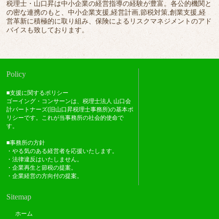
税理士・山口昇は中小企業の経営指導の経験が豊富。各公的機関と
の密な連携のもと、中小企業支援,経営計画,節税対策,創業支援,経
営革新に積極的に取り組み、保険によるリスクマネジメントのアド
バイスも致しております。
Policy
■支援に関するポリシー
ゴーイング・コンサーンは、税理士法人 山口会
計パートナーズ(旧山口昇税理士事務所)の基本ポ
リシーです。これが当事務所の社会的使命で
す。
■事務所の方針
・やる気のある経営者を応援いたします。
・法律違反はいたしません。
・企業再生と節税の提案。
・企業経営の方向付の提案。
Sitemap
ホーム