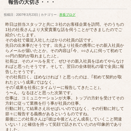
報告の大切さ・・・
投稿日 : 2007年3月23日
カテゴリー :
所長ブログ
昨日は担当スタッフと共に３社のお客様企業を訪問。そのうちの
1社の社長さんより大変貴重な話を伺うことができましたのでご
紹介いたします。
その会社で最近入社したばかりの社員の話です。
先日の出来事だそうです。出先より社長の携帯にその新入社員か
らメールが届いたとか。その内容は｢今、○○さんに伺って初めて
○○円の契約が取れました｣と。
社長は、そのメールを見て、ぜひその新入社員をほめてやらなけ
ればと思ったそうです。そして、翌日の全体朝礼の場で全員に報
告したそうです。
その社長曰く。ほめなければ！と思ったのは、｢初めて契約が取
れたという成果｣ではなく、
その｢成果を社長にタイムリーに報告してきたこと｣。
う〜ん、なるほどと思った次第です。
仕事は、コミュニケーションが大事。トップの方針を受けてその
方針に従って業務を行う事が社員の仕事。
行動に対して結果さえ出せばいいのではなく、その行動に対して
節々に報告する義務があるというものですね。
最後にこの社長さんは｢彼は今後どんどん成長していくこと間違
いない！｣と確信を持って笑顔で話されていたのが印象的であり
ました。