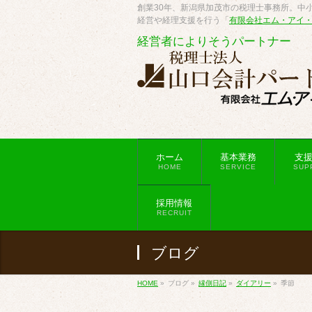
創業30年、新潟県加茂市の税理士事務所。中小
経営や経理支援を行う「
有限会社エム・アイ
経営者によりそうパートナー
ホーム
基本業務
支
HOME
SERVICE
SUP
採用情報
RECRUIT
ブログ
HOME
»
ブログ
»
縁側日記
»
ダイアリー
»
季節