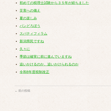
初めての税理士試験から３５年が経ちました
災害への備え
夏の楽しみ
パンどろぼう
スパティフィラム
新潟県民ですね
久々に
季節は確実に前に進んでいますね
追いかけるのか、追いかけられるのか
令和8年度税制改正
←
前の投稿