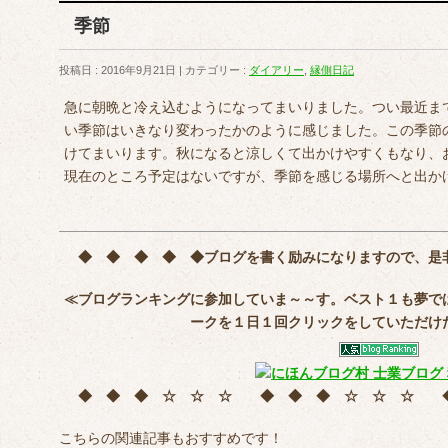
季節
投稿日 : 2016年9月21日
カテゴリー :
ダイアリー
,
縁側日記
急に朝晩と冷え込むようになってまいりました。つい最近ま
い季節はいきなり変わったかのように感じました。この季節
けてまいります。秋になると涼しくて出かけやすくもなり、
現在のところ予定はないですが、季節を感じる場所へと出か
堀内 
◆ ◆ ◆ ◆ ◆
ブログを書く励みになりますので、是
≪ブログランキングに参加していま～～す。ベスト１も夢で
ークを
１日１回クリック
をしていただけ
◆ ◆ ◆ ☆ ☆ ☆ ◆ ◆ ◆ ☆ ☆ ☆
こちらの関連記事もおすすめです！