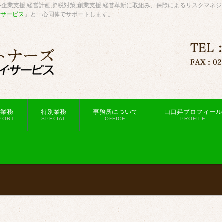
企業支援,経営計画,節税対策,創業支援,経営革新に取組み、保険によるリスクマネ
・サービス
」と一心同体でサポートします。
援業務
特別業務
事務所について
山口昇プロフィール
PORT
SPECIAL
OFFICE
PROFILE