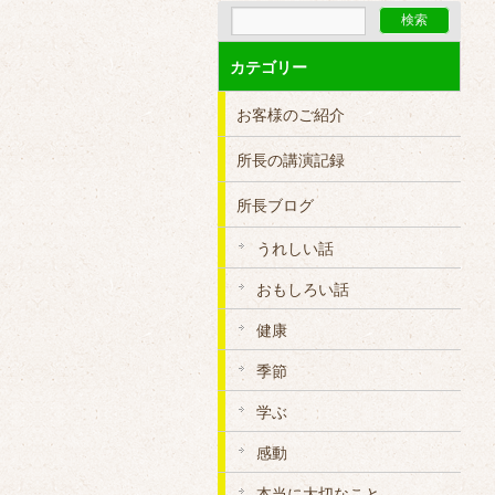
カテゴリー
お客様のご紹介
所長の講演記録
所長ブログ
うれしい話
おもしろい話
健康
季節
学ぶ
感動
本当に大切なこと