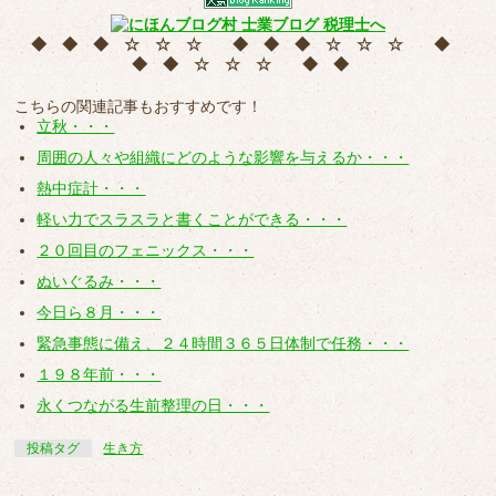
◆ ◆ ◆ ☆ ☆ ☆ ◆ ◆ ◆ ☆ ☆ ☆ ◆
◆ ◆ ☆ ☆ ☆ ◆ ◆
こちらの関連記事もおすすめです！
立秋・・・
周囲の人々や組織にどのような影響を与えるか・・・
熱中症計・・・
軽い力でスラスラと書くことができる・・・
２０回目のフェニックス・・・
ぬいぐるみ・・・
今日ら８月・・・
緊急事態に備え、２４時間３６５日体制で任務・・・
１９８年前・・・
永くつながる生前整理の日・・・
投稿タグ
生き方