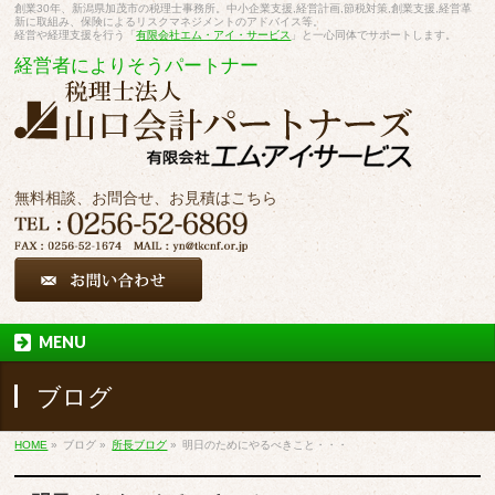
創業30年、新潟県加茂市の税理士事務所。中小企業支援,経営計画,節税対策,創業支援,経営革
新に取組み、保険によるリスクマネジメントのアドバイス等。
経営や経理支援を行う「
有限会社エム・アイ・サービス
」と一心同体でサポートします。
経営者によりそうパートナー
無料相談、お問合せ、お見積はこちら
MENU
ブログ
HOME
»
ブログ
»
所長ブログ
»
明日のためにやるべきこと・・・