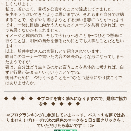
しくなります。
私は、若いころ、目標を公言することで達成してきました。
多少ホラも吹いてきたように思いますが、それもまた自分で吹聴
することで、必ずやり遂げようとする強い意志につながったよう
です。一緒に目標に向かう人たちとイメージを共有できれば、ホ
ラも悪くないかもしれません。
イメージと確信の力、そして今行うべきことを−つひとつ懸命に
行うことは、明日の自分を創るためにとても大事なことだと思い
ます・・・
以上、船井幸雄さんの言葉しとて紹介されています。
昨日このコーナーで書いた内容の延長のような形になってしまっ
たようですが、
要は、自分はどう生きるのかと言うことを具体的に考えれば、自
ずと行動が決まるといういうことですね。
明日のために、今行うべきことを−つひとつ懸命にやり抜こうで
はありませんか。
◆ ◆ ◆ ◆ ◆
ブログを書く励みになりますので、是非ご協力
を
◆ ◆ ◆ ◆ ◆
≪ブログランキングに参加していま～～す。ベスト１も夢ではあ
りません！ぜひ・ぜひ次の緑色のマークを
１日１回クリック
をし
ていただけたら幸いです！！≫