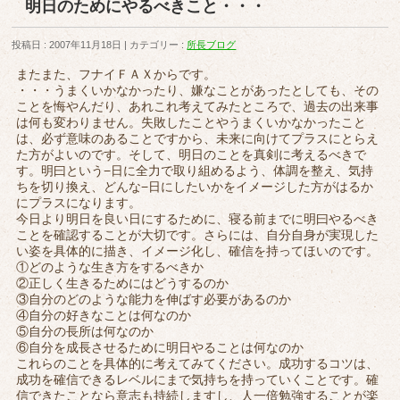
明日のためにやるべきこと・・・
投稿日 : 2007年11月18日
カテゴリー :
所長ブログ
またまた、フナイＦＡＸからです。
・・・うまくいかなかったり、嫌なことがあったとしても、その
ことを悔やんだり、あれこれ考えてみたところで、過去の出来事
は何も変わりません。失敗したことやうまくいかなかったこと
は、必ず意味のあることですから、未来に向けてプラスにとらえ
た方がよいのです。そして、明日のことを真剣に考えるべきで
す。明曰という−日に全力で取り組めるよう、体調を整え、気持
ちを切り換え、どんな−日にしたいかをイメージした方がはるか
にプラスになります。
今日より明日を良い日にするために、寝る前までに明曰やるべき
ことを確認することが大切です。さらには、自分自身が実現した
い姿を具体的に描き、イメージ化し、確信を持ってほいのです。
①どのような生き方をするべきか
②正しく生きるためにはどうするのか
③自分のどのような能力を伸ばす必要があるのか
④自分の好きなことは何なのか
⑤自分の長所は何なのか
⑥自分を成長させるために明日やることは何なのか
これらのことを具体的に考えてみてください。成功するコツは、
成功を確信できるレベルにまで気持ちを持っていくことです。確
信できたことなら意志も持続しますし、人一倍勉強することが楽