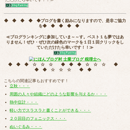
◆ ◆ ◆ ◆ ◆
ブログを書く励みになりますので、是非ご協力
を
◆ ◆ ◆ ◆ ◆
≪ブログランキングに参加していま～～す。ベスト１も夢ではあ
りません！ぜひ・ぜひ次の緑色のマークを
１日１回クリック
をし
ていただけたら幸いです！！≫
◆ ◆ ◆ ☆ ☆ ☆ ◆ ◆ ◆ ☆ ☆ ☆ ◆
◆ ◆ ☆ ☆ ☆ ◆ ◆
こちらの関連記事もおすすめです！
立秋・・・
周囲の人々や組織にどのような影響を与えるか・・・
熱中症計・・・
軽い力でスラスラと書くことができる・・・
２０回目のフェニックス・・・
ぬいぐるみ・・・