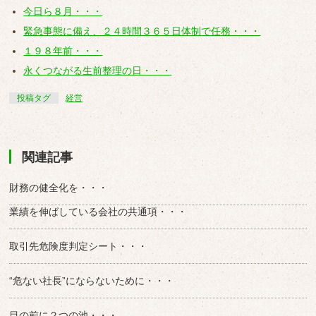
今日ら８月・・・
緊急事態に備え、２４時間３６５日体制で任務・・・
１９８年前・・・
永くつながる生前整理の日・・・
投稿タグ
経営
関連記事
財務の健全化を・・・
業績を伸ばしている会社の共通項・・・
取引先危険度判定シート・・・
“危ない社長”にならないために・・・
目の前に２つの池・・・