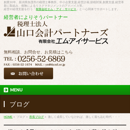
創業30年、新潟県加茂市の税理士事務所。中小企業支援,経営計画,節税対策,創業支援,経営革
新に取組み、保険によるリスクマネジメントのアドバイス等。
経営や経理支援を行う「
有限会社エム・アイ・サービス
」と一心同体でサポートします。
経営者によりそうパートナー
無料相談、お問合せ、お見積はこちら
MENU
ブログ
HOME
»
ブログ
»
所長ブログ
»
激しく成長していなければ、激しく落ち込む時代・・・