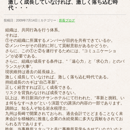
激しく成長していなければ、激しく落ち込む時
代・・・
投稿日 : 2009年7月14日
カテゴリー :
所長ブログ
組織は、共同行為を行う体系。
それは、
①その組織に所属するメンバーが目的を共有できているか。
②メンバーがその目的に対して貢献意欲があるかどうか。
さらに、この①と②を遂行するためには、“コミュニケーショ
ン”が必要である。
さらに、組織が成長する条件は、“「遠心力」と「求心力」とのバ
ランスが大事”。
現状維持は過去の延長線上。
激しく成長していなければ、激しく落ち込む時代である。
持続成長のカギは“自己革新”。
正しく経営すれば正しく成長できる。
リスクを背負わなければ成長できない。
以上は、昨日新潟のチサンホテルにて行われた、“革新と挑戦、い
ま何をなすべきか”という演題での講演の内容の一部であります。
講師は、知る人ぞ知る岩永税理士。
九州は長崎で開業されておられ、過去会計でとどまることなく未
来会計を積極的に推進し企業の永続発展に多大な貢献をされてお
られる方であります。
昨年、当事務所スタッフと共に事務所見学をさせていただいたと