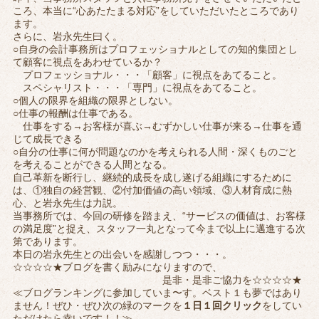
ころ、本当に“心あたたまる対応”をしていただいたところであり
ます。
さらに、岩永先生曰く。
○自身の会計事務所はプロフェッショナルとしての知的集団とし
て顧客に視点をあわせているか？
プロフェッショナル・・・「顧客」に視点をあてること。
スペシャリスト・・・「専門」に視点をあてること。
○個人の限界を組織の限界としない。
○仕事の報酬は仕事である。
仕事をする→お客様が喜ぶ→むずかしい仕事が来る→仕事を通
じて成長できる
○自分の仕事に何が問題なのかを考えられる人間・深くものごと
を考えることができる人間となる。
自己革新を断行し、継続的成長を成し遂げる組織にするために
は、①独自の経営観、②付加価値の高い領域、③人材育成に熱
心、と岩永先生は力説。
当事務所では、今回の研修を踏まえ、“サービスの価値は、お客様
の満足度”と捉え、スタッフ一丸となって今まで以上に邁進する次
第であります。
本日の岩永先生との出会いを感謝しつつ・・・。
☆☆☆☆★ブログを書く励みになりますので、
是非・是非ご協力を☆☆☆☆★
≪ブログランキングに参加していま〜す。ベスト１も夢ではあり
ません！ぜひ・ぜひ次の緑のマークを
１日１回クリック
をしてい
ただけたら幸いです！！≫