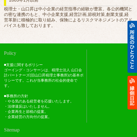
2005年1月以前
税理士・山口昇は中小企業の経営指導の経験が豊富。各公的機関と
の密な連携のもと、中小企業支援,経営計画,節税対策,創業支援,経
営革新に積極的に取り組み、保険によるリスクマネジメントのアド
バイスも致しております。
Policy
■支援に関するポリシー
ゴーイング・コンサーンは、税理士法人 山口会
計パートナーズ(旧山口昇税理士事務所)の基本ポ
リシーです。これが当事務所の社会的使命で
す。
■事務所の方針
・やる気のある経営者を応援いたします。
・法律違反はいたしません。
・企業再生と節税の提案。
・企業経営の方向付の提案。
Sitemap