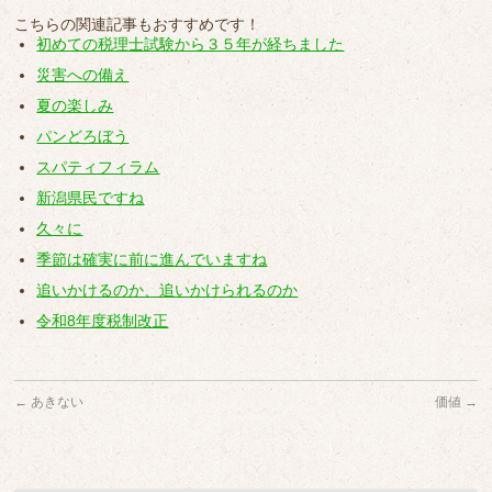
こちらの関連記事もおすすめです！
初めての税理士試験から３５年が経ちました
災害への備え
夏の楽しみ
パンどろぼう
スパティフィラム
新潟県民ですね
久々に
季節は確実に前に進んでいますね
追いかけるのか、追いかけられるのか
令和8年度税制改正
←
あきない
価値
→