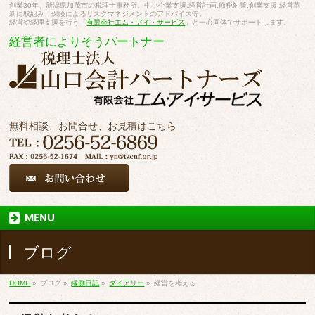
創業30年、新潟県加茂市の税理士事務所。中小企業支援,経営計画,節税対策,創業支援,経営革
新に取組み、保険によるリスクマネジメントのアドバイス等。
経営や経理支援を行う「
有限会社エム・アイ・サービス
」と一心同体でサポートします。
経営者によりそうパートナー
無料相談、お問合せ、お見積はこちら
MENU
ブログ
HOME
»
ブログ
»
縁側日記
»
ダイアリー
»
経営を考える