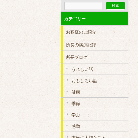
カテゴリー
お客様のご紹介
所長の講演記録
所長ブログ
うれしい話
おもしろい話
健康
季節
学ぶ
感動
本当に大切なこと