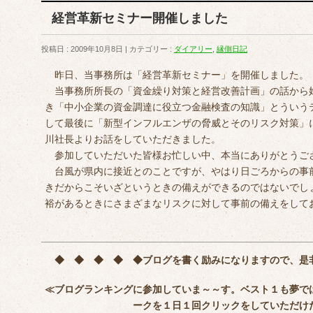
経営革新セミナー開催しました
投稿日 : 2009年10月8日
カテゴリー :
ダイアリー
,
縁側日記
昨日、当事務所は「経営革新セミナー」を開催しました。
当事務所所長の「資金繰り対策と経営改善計画」の話から
き「中小企業の資金調達に役立つ金融検査の知識」とういう
して最後に「新型インフルエンザの脅威とそのリスク対策」
川社長よりお話をしていただきました。
参加していただいた皆様お忙しい中、本当にありがとうご
台風が県内に接近とのことですが、やはり日ごろからの事
きだからこそいざというときの備えができるのではないでし
裕があるときにさまざまなリスクに対して事前の備えをして
藤井
◆ ◆ ◆ ◆ ◆
ブログを書く励みになりますので、是
≪ブログランキングに参加していま～～す。ベスト１も夢で
ークを
１日１回クリック
をしていただけ