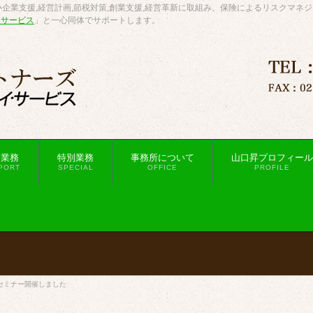
企業支援,経営計画,節税対策,創業支援,経営革新に取組み、保険によるリスクマネ
・サービス
」と一心同体でサポートします。
援業務
特別業務
事務所について
山口昇プロフィール
PORT
SPECIAL
OFFICE
PROFILE
セミナー開催しました