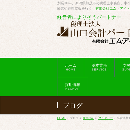
創業30年、新潟県加茂市の税理士事務所。中小
経営や経理支援を行う「
有限会社エム・アイ
経営者によりそうパートナー
ホーム
基本業務
支
HOME
SERVICE
SUP
採用情報
RECRUIT
ブログ
HOME
»
ブログ
»
縁側日記
»
ダイアリー
»
経営革新