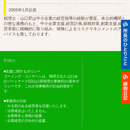
2005年1月以前
税理士・山口昇は中小企業の経営指導の経験が豊富。各公的機関と
の密な連携のもと、中小企業支援,経営計画,節税対策,創業支援,経
営革新に積極的に取り組み、保険によるリスクマネジメントのアド
バイスも致しております。
Policy
■支援に関するポリシー
ゴーイング・コンサーンは、税理士法人 山口会
計パートナーズ(旧山口昇税理士事務所)の基本ポ
リシーです。これが当事務所の社会的使命で
す。
■事務所の方針
・やる気のある経営者を応援いたします。
・法律違反はいたしません。
・企業再生と節税の提案。
・企業経営の方向付の提案。