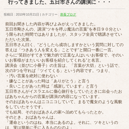
行ってきました、五日市さんの講演に・・・
投稿日 : 2010年10月21日
カテゴリー :
所長ブログ
前回お聞きした内容が再びよみがえってきました。
五日市剛さんの、講演“ツキを呼ぶ魔法の言葉”を本日９０分とい
う限られた時間ではありましたが、スタッフ全員で聴講させてい
ただいた次第。
五日市さん曰く、“どうしたら成功しますかという質問に対しての
答えは「つきあう人を変える」ことです”と開口一番に一言。
さらに“笑顔がすてきで魅力的で正直な人はいいお客様で、そのい
いお客様がまたいいお客様を紹介してくれる”と名言。
講演会（並びに小冊子）の主旨は、「言葉が大切」という話で、
次の3つを守れば「ツイてくる」という内容です。つまり、
・汚い言葉を絶対に使わない
・嫌なことがあった時は「ありがとう」と言う
・良いことがあった時は「感謝しています」と言う
五日市さんがイスラエルに傷心旅行をしていたときに出会ったお
ばあちゃんからの言葉が講演の内容になっています。
そのおばあちゃんはニコニコしていて、まるで魔女のような風貌
をしていたそうです。
でも結局、そのおばあさんの家へ泊めてもらったとか。
そのとき、おばあちゃんは、
「運命というのはね、本当にあるのよ。それに、ツキというの
は、実は簡単に手に入るものなのよ」