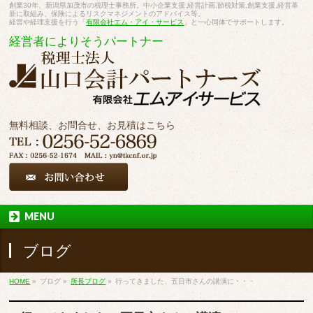
創業30年、新潟県加茂市の税理士事務所。中小企業支援,経営計画,節税対策,創業支援,経営革
新に取組み、保険によるリスクマネジメントのアドバイス等。
経営や経理支援を行う「
有限会社エム・アイ・サービス
」と一心同体でサポートします。
経営者によりそうパートナー
無料相談、お問合せ、お見積はこちら
MENU
ブログ
HOME
»
ブログ
»
所長ブログ
»
行ってきました、五日市さんの講演に・・・