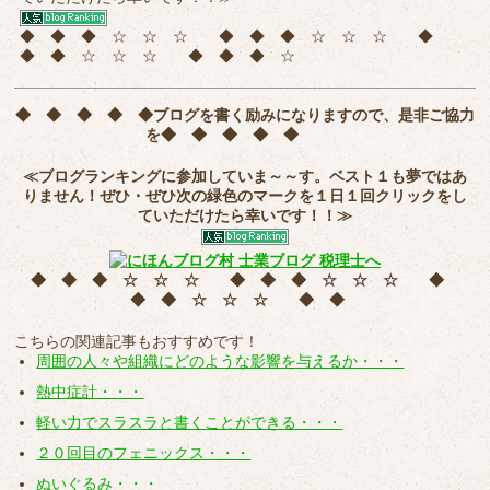
◆ ◆ ◆ ☆ ☆ ☆ ◆ ◆ ◆ ☆ ☆ ☆ ◆
◆ ◆ ☆ ☆ ☆ ◆ ◆ ◆ ☆
◆ ◆ ◆ ◆ ◆
ブログを書く励みになりますので、是非ご協力
を
◆ ◆ ◆ ◆ ◆
≪ブログランキングに参加していま～～す。ベスト１も夢ではあ
りません！ぜひ・ぜひ次の緑色のマークを
１日１回クリック
をし
ていただけたら幸いです！！≫
◆ ◆ ◆ ☆ ☆ ☆ ◆ ◆ ◆ ☆ ☆ ☆ ◆
◆ ◆ ☆ ☆ ☆ ◆ ◆
こちらの関連記事もおすすめです！
周囲の人々や組織にどのような影響を与えるか・・・
熱中症計・・・
軽い力でスラスラと書くことができる・・・
２０回目のフェニックス・・・
ぬいぐるみ・・・