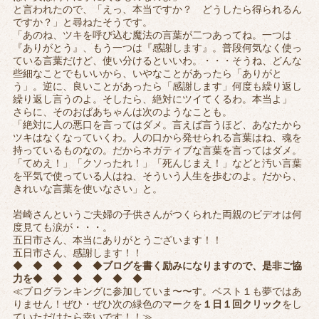
と言われたので、「えっ、本当ですか？ どうしたら得られるん
ですか？」と尋ねたそうです。
「あのね、ツキを呼び込む魔法の言葉が二つあってね。一つは
『ありがとう』、もう一つは『感謝します』。普段何気なく使っ
ている言葉だけど、使い分けるといいわ。・・・そうね、どんな
些細なことでもいいから、いやなことがあったら「ありがと
う」。逆に、良いことがあったら「感謝します」何度も繰り返し
繰り返し言うのよ。そしたら、絶対にツイてくるわ。本当よ」
さらに、そのおばあちゃんは次のようなことも。
「絶対に人の悪口を言ってはダメ。言えば言うほど、あなたから
ツキはなくなっていくわ。人の口から発せられる言葉はね、魂を
持っているものなの。だからネガティブな言葉を言ってはダメ。
「てめえ！」「クソったれ！」「死んじまえ！」などと汚い言葉
を平気で使っている人はね、そういう人生を歩むのよ。だから、
きれいな言葉を使いなさい」と。
岩崎さんというご夫婦の子供さんがつくられた両親のビデオは何
度見ても涙が・・・。
五日市さん、本当にありがとうございます！！
五日市さん、感謝します！！
◆ ◆ ◆ ◆ ◆
ブログを書く励みになりますので、是非ご協
力を
◆ ◆ ◆ ◆ ◆ ◆
≪ブログランキングに参加していま〜〜す。ベスト１も夢ではあ
りません！ぜひ・ぜひ次の緑色のマークを
１日１回クリック
をし
ていただけたら幸いです！！≫