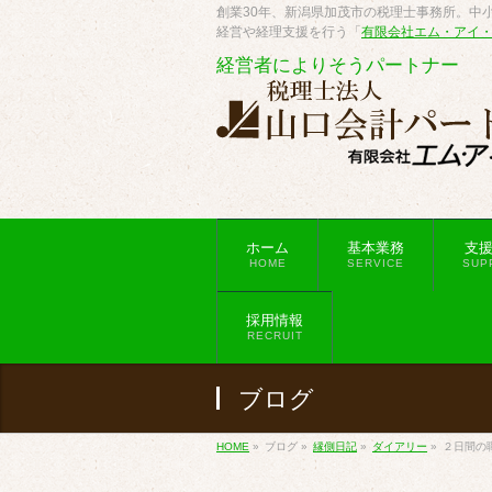
創業30年、新潟県加茂市の税理士事務所。中小
経営や経理支援を行う「
有限会社エム・アイ
経営者によりそうパートナー
ホーム
基本業務
支
HOME
SERVICE
SUP
採用情報
RECRUIT
ブログ
HOME
»
ブログ
»
縁側日記
»
ダイアリー
»
２日間の