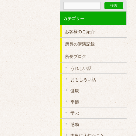
カテゴリー
お客様のご紹介
所長の講演記録
所長ブログ
うれしい話
おもしろい話
健康
季節
学ぶ
感動
本当に大切なこと