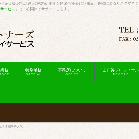
企業支援,経営計画,節税対策,創業支援,経営革新に取組み、保険によるリスクマネ
・サービス
」と一心同体でサポートします。
援業務
特別業務
事務所について
山口昇プロフィール
PORT
SPECIAL
OFFICE
PROFILE
職場体験を終えて