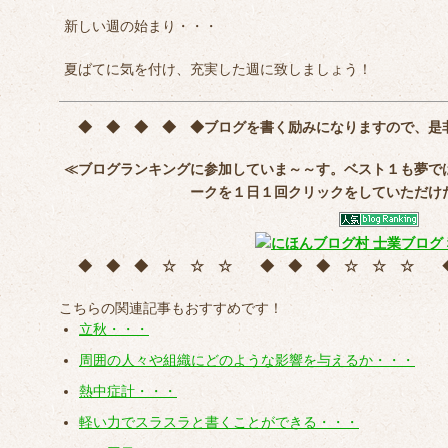
新しい週の始まり・・・
夏ばてに気を付け、充実した週に致しましょう！
◆ ◆ ◆ ◆ ◆
ブログを書く励みになりますので、是
≪ブログランキングに参加していま～～す。ベスト１も夢で
ークを
１日１回クリック
をしていただけ
◆ ◆ ◆ ☆ ☆ ☆ ◆ ◆ ◆ ☆ ☆ ☆
こちらの関連記事もおすすめです！
立秋・・・
周囲の人々や組織にどのような影響を与えるか・・・
熱中症計・・・
軽い力でスラスラと書くことができる・・・