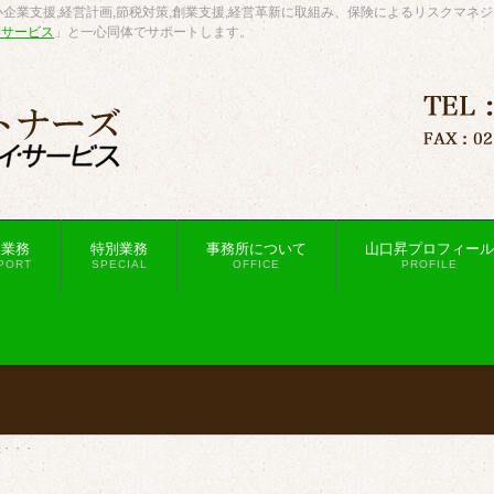
企業支援,経営計画,節税対策,創業支援,経営革新に取組み、保険によるリスクマネ
・サービス
」と一心同体でサポートします。
援業務
特別業務
事務所について
山口昇プロフィール
PORT
SPECIAL
OFFICE
PROFILE
転・・・