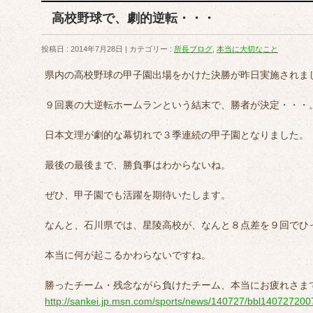
高校野球で、劇的逆転・・・
投稿日 : 2014年7月28日
カテゴリー :
所長ブログ
,
本当に大切なこと
県内の高校野球の甲子園出場をかけた決勝が昨日実施されま
９回裏の大逆転ホームランという結末で、勝者が決定・・・
日本文理が劇的な幕切れで３季連続の甲子園となりました。
最後の最後まで、勝負事はわからないね。
ぜひ、甲子園でも活躍を期待いたします。
なんと、石川県では、星陵高校が、なんと８点差を９回でひ
本当に何が起こるかわらないですね。
勝ったチーム・残念ながら負けたチーム、本当にお疲れさま
http://sankei.jp.msn.com/sports/news/140727/bbl14072720