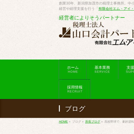
創業30年、新潟県加茂市の税理士事務所。中小
経営や経理支援を行う「
有限会社エム・アイ
経営者によりそうパートナー
ホーム
基本業務
支
HOME
SERVICE
SUP
採用情報
RECRUIT
ブログ
HOME
»
ブログ
»
所長ブログ
»
高校野球で、劇的逆