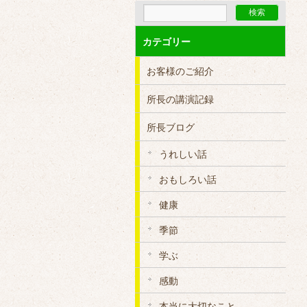
カテゴリー
お客様のご紹介
所長の講演記録
所長ブログ
うれしい話
おもしろい話
健康
季節
学ぶ
感動
本当に大切なこと