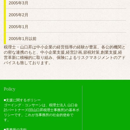
2005年3月
2005年2月
2005年1月
2005年1月以前
税理士・山口昇は中小企業の経営指導の経験が豊富。各公的機関と
の密な連携のもと、中小企業支援,経営計画,節税対策,創業支援,経
営革新に積極的に取り組み、保険によるリスクマネジメントのアド
バイスも致しております。
Policy
■支援に関するポリシー
ゴーイング・コンサーンは、税理士法人 山口会
計パートナーズ(旧山口昇税理士事務所)の基本ポ
リシーです。これが当事務所の社会的使命で
す。
■事務所の方針