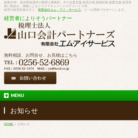
創業30年、新潟県加茂市の税理士事務所。中小企業支援,経営計画,節税対策,創業支援,経営革
新に取組み、保険によるリスクマネジメントのアドバイス等。
経営や経理支援を行う「
有限会社エム・アイ・サービス
」と一心同体でサポートします。
経営者によりそうパートナー
無料相談、お問合せ、お見積はこちら
MENU
お知らせ
HOME
»
お知らせ