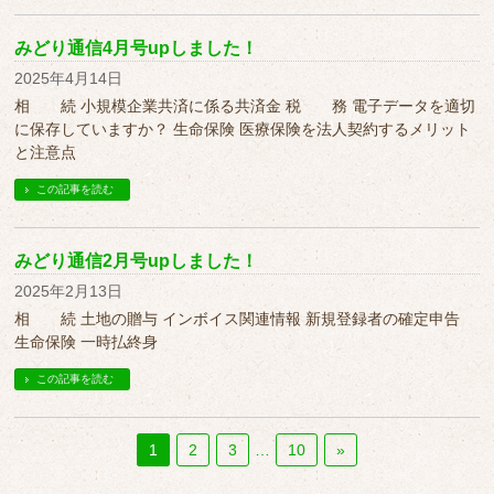
みどり通信4月号upしました！
2025年4月14日
相 続 小規模企業共済に係る共済金 税 務 電子データを適切
に保存していますか？ 生命保険 医療保険を法人契約するメリット
と注意点
この記事を読む
みどり通信2月号upしました！
2025年2月13日
相 続 土地の贈与 インボイス関連情報 新規登録者の確定申告
生命保険 一時払終身
この記事を読む
1
2
3
…
10
»