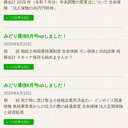
務会計 2025 年（令和 7 年分）年末調整の変更点について 生命保
険 『法人保険の30万円特例』
この記事を読む
みどり通信8月号upしました！
2025年8月20日
相 続 相続土地国庫帰属制度 生命保険 ガン保険と自由診療 税
務会計 スキャナ保存を始めませんか？
この記事を読む
みどり通信6月号upしました！
2025年6月10日
相 続 死亡時に受け取る小規模企業共済金の～ インボイス関連
情報 免税事業者からの仕入の際の経過措置 生命保険 法人定期保険
と経理処理
この記事を読む