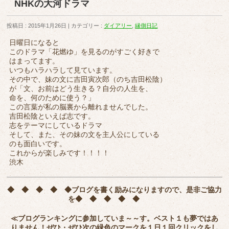
NHKの大河ドラマ
投稿日 : 2015年1月26日
カテゴリー :
ダイアリー
,
縁側日記
日曜日になると
このドラマ「花燃ゆ」を見るのがすごく好きで
はまってます。
いつもハラハラして見ています。
その中で、妹の文に吉田寅次郎（のち吉田松陰）
が「文、お前はどう生きる？自分の人生を、
命を、何のために使う？」
この言葉が私の脳裏から離れませんでした。
吉田松陰といえば志です。
志をテーマにしているドラマ
そして、また、その妹の文を主人公にしている
のも面白いです。
これからが楽しみです！！！！
渋木
◆ ◆ ◆ ◆ ◆
ブログを書く励みになりますので、是非ご協力
を
◆ ◆ ◆ ◆ ◆
≪ブログランキングに参加していま～～す。ベスト１も夢ではあ
りません！ぜひ・ぜひ次の緑色のマークを
１日１回クリック
をし