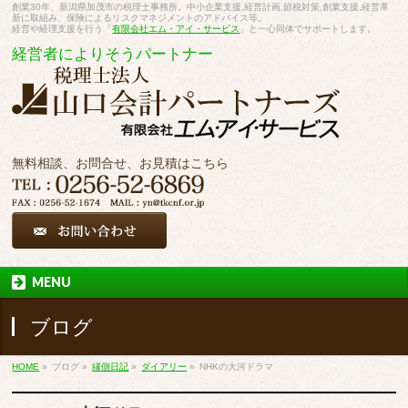
創業30年、新潟県加茂市の税理士事務所。中小企業支援,経営計画,節税対策,創業支援,経営革
新に取組み、保険によるリスクマネジメントのアドバイス等。
経営や経理支援を行う「
有限会社エム・アイ・サービス
」と一心同体でサポートします。
経営者によりそうパートナー
無料相談、お問合せ、お見積はこちら
MENU
ブログ
HOME
»
ブログ
»
縁側日記
»
ダイアリー
»
NHKの大河ドラマ