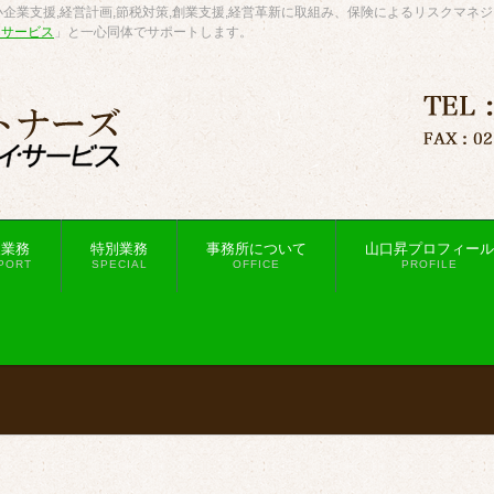
企業支援,経営計画,節税対策,創業支援,経営革新に取組み、保険によるリスクマネ
・サービス
」と一心同体でサポートします。
援業務
特別業務
事務所について
山口昇プロフィール
PORT
SPECIAL
OFFICE
PROFILE