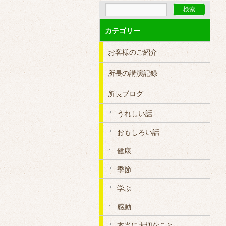
カテゴリー
お客様のご紹介
所長の講演記録
所長ブログ
うれしい話
おもしろい話
健康
季節
学ぶ
感動
本当に大切なこと