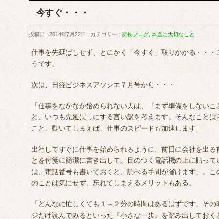
今すぐ・・・
投稿日 : 2014年7月22日
カテゴリー :
所長ブログ
,
本当に大切なこと
仕事を先延ばしせず、とにかく「今すぐ」取りかかる・・・
うです。
次は、日経ビジネスアソシエ７月号から・・・
「仕事をなかなか始められない人は、『まず準備をしないこ
と、いつも先延ばしにする言い訳を考えます。そんなことは
こと。動いてしまえば、仕事のスピードも加速します」
出社してすぐに仕事を始められるように、前日に会社を出る
とを付箋に簡潔に書き出して、目のつく電話機の上に貼って
は、電話番号も書いておくと、調べる手間が省けます」。こ
のことは気にせず、忘れてしまえるメリットもある。
「どんなに忙しくても１～２分の時間はあるはずです。その
ジだけ読んでみるといった『小さな一歩』を踏み出しておく