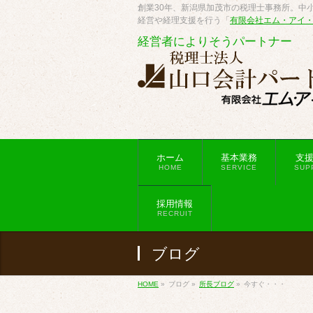
創業30年、新潟県加茂市の税理士事務所。中小
経営や経理支援を行う「
有限会社エム・アイ
経営者によりそうパートナー
ホーム
基本業務
支
HOME
SERVICE
SUP
採用情報
RECRUIT
ブログ
HOME
»
ブログ
»
所長ブログ
»
今すぐ・・・