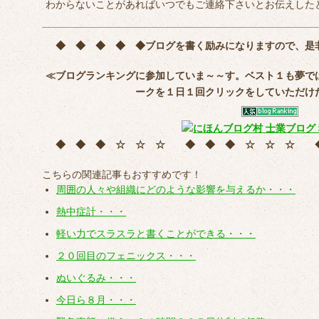
わからないことがあればいつでもご連絡下さいとお伝えした
◆ ◆ ◆ ◆ ◆
ブログを書く励みになりますので、是
≪ブログランキングに参加していま～～す。ベスト１も夢で
ークを
１日１回クリック
をしていただけ
◆ ◆ ◆ ☆ ☆ ☆ ◆ ◆ ◆ ☆ ☆ ☆
こちらの関連記事もおすすめです！
周囲の人々や組織にどのような影響を与えるか・・・
熱中症計・・・
軽い力でスラスラと書くことができる・・・
２０回目のフェニックス・・・
ぬいぐるみ・・・
今日ら８月・・・