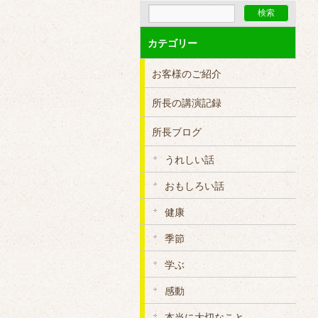
カテゴリー
お客様のご紹介
所長の講演記録
所長ブログ
うれしい話
おもしろい話
健康
季節
学ぶ
感動
本当に大切なこと