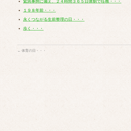
緊急事態に備え、２４時間３６５日体制で任務・・・
１９８年前・・・
永くつながる生前整理の日・・・
歩く・・・
←
体育の日・・・