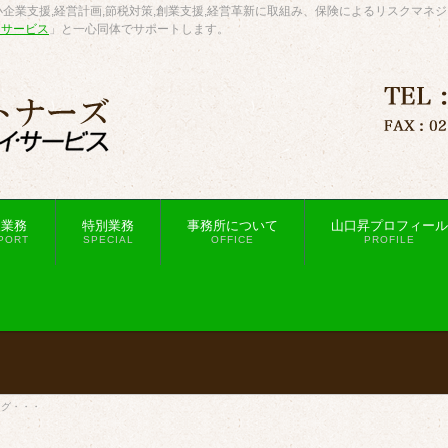
企業支援,経営計画,節税対策,創業支援,経営革新に取組み、保険によるリスクマネ
・サービス
」と一心同体でサポートします。
援業務
特別業務
事務所について
山口昇プロフィール
PORT
SPECIAL
OFFICE
PROFILE
ング・・・