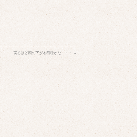
実るほど頭の下がる稲穂かな・・・
→