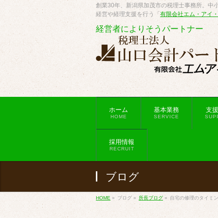
創業30年、新潟県加茂市の税理士事務所。中小
経営や経理支援を行う「
有限会社エム・アイ
経営者によりそうパートナー
ホーム
基本業務
支
HOME
SERVICE
SUP
採用情報
RECRUIT
ブログ
HOME
»
ブログ
»
所長ブログ
»
自宅の修理のタイミ