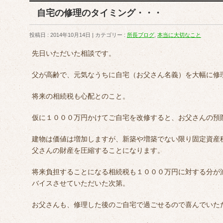
自宅の修理のタイミング・・・
投稿日 : 2014年10月14日
カテゴリー :
所長ブログ
,
本当に大切なこと
先日いただいた相談です。
父が高齢で、元気なうちに自宅（お父さん名義）を大幅に修
将来の相続税も心配とのこと。
仮に１０００万円かけてご自宅を改修すると、お父さんの預
建物は価値は増加しますが、新築や増築でない限り固定資産
父さんの財産を圧縮することになります。
将来負担することになる相続税も１０００万円に対する分が
バイスさせていただいた次第。
お父さんも、修理した後のご自宅で過ごせるので喜んでいた