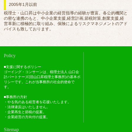
2005年1月以前
税理士・山口昇は中小企業の経営指導の経験が豊富。各公的機関と
の密な連携のもと、中小企業支援,経営計画,節税対策,創業支援,経
営革新に積極的に取り組み、保険によるリスクマネジメントのアド
バイスも致しております。
Policy
■支援に関するポリシー
ゴーイング・コンサーンは、税理士法人 山口会
計パートナーズ(旧山口昇税理士事務所)の基本ポ
リシーです。これが当事務所の社会的使命で
す。
■事務所の方針
・やる気のある経営者を応援いたします。
・法律違反はいたしません。
・企業再生と節税の提案。
・企業経営の方向付の提案。
Sitemap