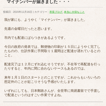
マイナンバーが届きました・・・
投稿日 : 2015年11月16日
カテゴリー :
所長ブログ
,
本当に大切なこと
我が家にも、ようやく「マイナンバー」が届きました。
先週の金曜日だったと思います。
市内でも配達にばらつきがあるようです。
今日の政府の発表では、郵便物の印刷が１５日にようやく完了し
たものの、仕訳作業に手間取り１週間ほど配達が遅れているとの
こと。
配達完了は１２月にずれ込むそうですが、不在等で再配達を行っ
たりすると、年内に間に合わないケースもあるのでは。
来年１月１日のスタートとのことですが、これからもいろいろの
想定外のことが起こりそうな予感がいたします。
いずれにしても、日本郵政さんが、全世帯に簡易書留でで手渡し
で配達というのはすごい作業ですよね。