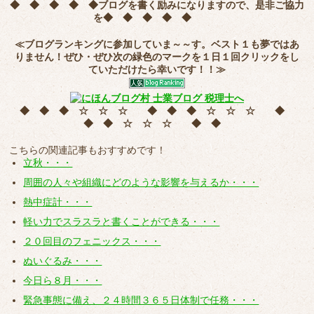
◆ ◆ ◆ ◆ ◆
ブログを書く励みになりますので、是非ご協力
を
◆ ◆ ◆ ◆ ◆
≪ブログランキングに参加していま～～す。ベスト１も夢ではあ
りません！ぜひ・ぜひ次の緑色のマークを
１日１回クリック
をし
ていただけたら幸いです！！≫
◆ ◆ ◆ ☆ ☆ ☆ ◆ ◆ ◆ ☆ ☆ ☆ ◆
◆ ◆ ☆ ☆ ☆ ◆ ◆
こちらの関連記事もおすすめです！
立秋・・・
周囲の人々や組織にどのような影響を与えるか・・・
熱中症計・・・
軽い力でスラスラと書くことができる・・・
２０回目のフェニックス・・・
ぬいぐるみ・・・
今日ら８月・・・
緊急事態に備え、２４時間３６５日体制で任務・・・