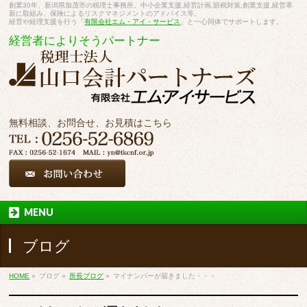
創業30年、新潟県加茂市の税理士事務所。中小企業支援,経営計画,節税対策,創業支援,経営革
新に取組み、保険によるリスクマネジメントのアドバイス等。
経営や経理支援を行う「
有限会社エム・アイ・サービス
」と一心同体でサポートします。
経営者によりそうパートナー
無料相談、お問合せ、お見積はこちら
MENU
ブログ
HOME
»
ブログ
»
所長ブログ
»
マイナンバーが届きました・・・