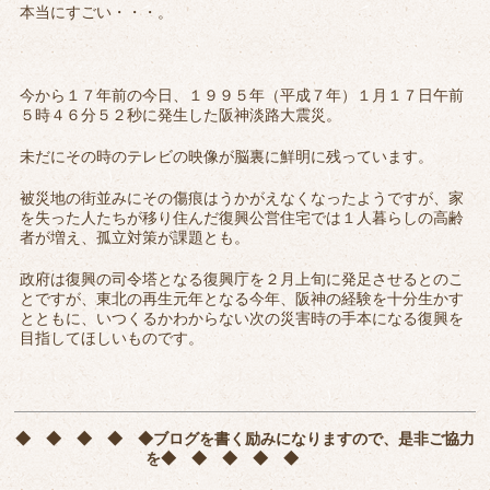
本当にすごい・・・。
今から１７年前の今日、１９９５年（平成７年）１月１７日午前
５時４６分５２秒に発生した阪神淡路大震災。
未だにその時のテレビの映像が脳裏に鮮明に残っています。
被災地の街並みにその傷痕はうかがえなくなったようですが、家
を失った人たちが移り住んだ復興公営住宅では１人暮らしの高齢
者が増え、孤立対策が課題とも。
政府は復興の司令塔となる復興庁を２月上旬に発足させるとのこ
とですが、東北の再生元年となる今年、阪神の経験を十分生かす
とともに、いつくるかわからない次の災害時の手本になる復興を
目指してほしいものです。
◆ ◆ ◆ ◆ ◆
ブログを書く励みになりますので、是非ご協力
を
◆ ◆ ◆ ◆ ◆