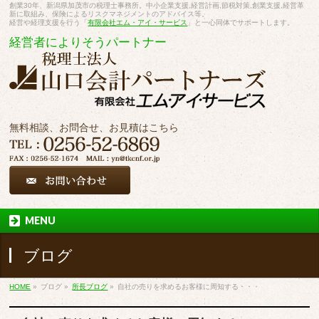
創業30年、新潟県加茂市の税理士事務所。中小企業支援,経営計画,節税対策,創業支援,経営革
新に取組み、保険によるリスクマネジメントのアドバイス等。
経営や経理支援を行う「
有限会社エム・アイ・サービス
」と一心同体でサポートします。
経営者によりそうパートナー
無料相談、お問合せ、お見積はこちら
MENU
ブログ
HOME
»
ブログ
»
所長ブログ
»
自社の売りを求めるお客様に周知する・・・