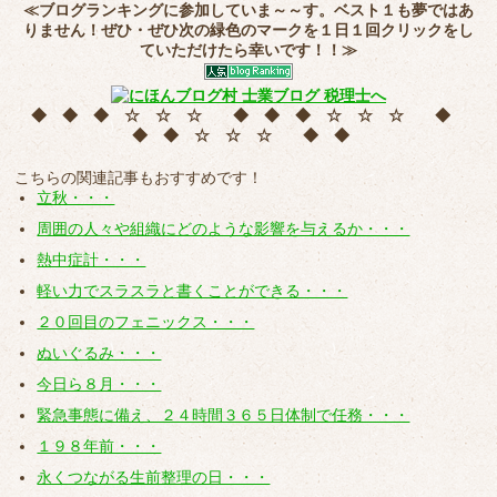
≪ブログランキングに参加していま～～す。ベスト１も夢ではあ
りません！ぜひ・ぜひ次の緑色のマークを
１日１回クリック
をし
ていただけたら幸いです！！≫
◆ ◆ ◆ ☆ ☆ ☆ ◆ ◆ ◆ ☆ ☆ ☆ ◆
◆ ◆ ☆ ☆ ☆ ◆ ◆
こちらの関連記事もおすすめです！
立秋・・・
周囲の人々や組織にどのような影響を与えるか・・・
熱中症計・・・
軽い力でスラスラと書くことができる・・・
２０回目のフェニックス・・・
ぬいぐるみ・・・
今日ら８月・・・
緊急事態に備え、２４時間３６５日体制で任務・・・
１９８年前・・・
永くつながる生前整理の日・・・