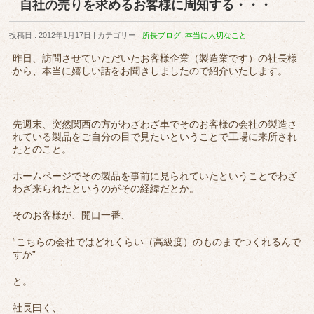
自社の売りを求めるお客様に周知する・・・
投稿日 : 2012年1月17日
カテゴリー :
所長ブログ
,
本当に大切なこと
昨日、訪問させていただいたお客様企業（製造業です）の社長様
から、本当に嬉しい話をお聞きしましたので紹介いたします。
先週末、突然関西の方がわざわざ車でそのお客様の会社の製造さ
れている製品をご自分の目で見たいということで工場に来所され
たとのこと。
ホームページでその製品を事前に見られていたということでわざ
わざ来られたというのがその経緯だとか。
そのお客様が、開口一番、
“こちらの会社ではどれくらい（高級度）のものまでつくれるんで
すか”
と。
社長曰く、