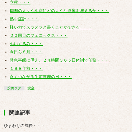
立秋・・・
周囲の人々や組織にどのような影響を与えるか・・・
熱中症計・・・
軽い力でスラスラと書くことができる・・・
２０回目のフェニックス・・・
ぬいぐるみ・・・
今日ら８月・・・
緊急事態に備え、２４時間３６５日体制で任務・・・
１９８年前・・・
永くつながる生前整理の日・・・
投稿タグ
税金
関連記事
ひまわりの成長・・・