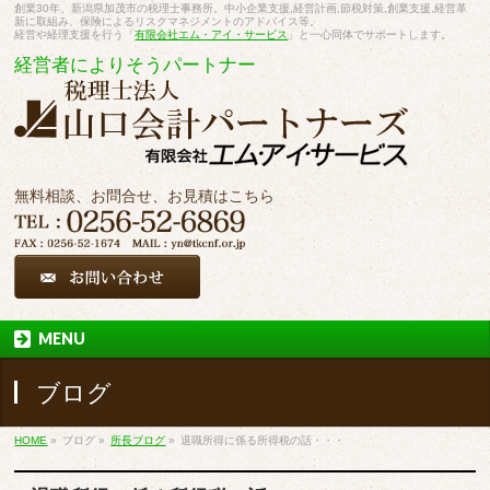
創業30年、新潟県加茂市の税理士事務所。中小企業支援,経営計画,節税対策,創業支援,経営革
新に取組み、保険によるリスクマネジメントのアドバイス等。
経営や経理支援を行う「
有限会社エム・アイ・サービス
」と一心同体でサポートします。
経営者によりそうパートナー
無料相談、お問合せ、お見積はこちら
MENU
ブログ
HOME
»
ブログ
»
所長ブログ
»
退職所得に係る所得税の話・・・