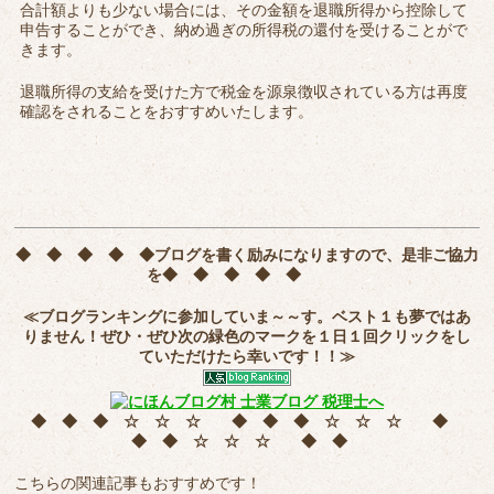
合計額よりも少ない場合には、その金額を退職所得から控除して
申告することができ、納め過ぎの所得税の還付を受けることがで
きます。
退職所得の支給を受けた方で税金を源泉徴収されている方は再度
確認をされることをおすすめいたします。
◆ ◆ ◆ ◆ ◆
ブログを書く励みになりますので、是非ご協力
を
◆ ◆ ◆ ◆ ◆
≪ブログランキングに参加していま～～す。ベスト１も夢ではあ
りません！ぜひ・ぜひ次の緑色のマークを
１日１回クリック
をし
ていただけたら幸いです！！≫
◆ ◆ ◆ ☆ ☆ ☆ ◆ ◆ ◆ ☆ ☆ ☆ ◆
◆ ◆ ☆ ☆ ☆ ◆ ◆
こちらの関連記事もおすすめです！