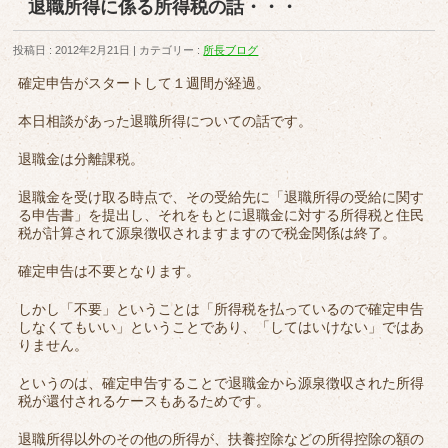
退職所得に係る所得税の話・・・
投稿日 : 2012年2月21日
カテゴリー :
所長ブログ
確定申告がスタートして１週間が経過。
本日相談があった退職所得についての話です。
退職金は分離課税。
退職金を受け取る時点で、その受給先に「退職所得の受給に関す
る申告書」を提出し、それをもとに退職金に対する所得税と住民
税が計算されて源泉徴収されますますので税金関係は終了。
確定申告は不要となります。
しかし「不要」ということは「所得税を払っているので確定申告
しなくてもいい」ということであり、「してはいけない」ではあ
りません。
というのは、確定申告することで退職金から源泉徴収された所得
税が還付されるケースもあるためです。
退職所得以外のその他の所得が、扶養控除などの所得控除の額の