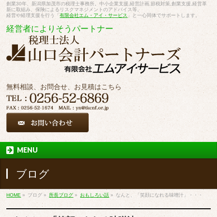
創業30年、新潟県加茂市の税理士事務所。中小企業支援,経営計画,節税対策,創業支援,経営革
新に取組み、保険によるリスクマネジメントのアドバイス等。
経営や経理支援を行う「
有限会社エム・アイ・サービス
」と一心同体でサポートします。
経営者によりそうパートナー
無料相談、お問合せ、お見積はこちら
MENU
ブログ
HOME
»
ブログ
»
所長ブログ
»
おもしろい話
»
なんと、「笑顔になれる味噌汁」・・・