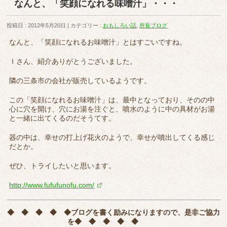
なんと、「笑顔になれる味噌汁」・・・
投稿日 : 2012年5月20日
カテゴリー :
おもしろい話
,
所長ブログ
なんと、「笑顔になれるお味噌汁」とはすごいですね。
Ｉさん、紹介ありがとうございました。
隣の三条市の会社が販売しているようです。
この「笑顔になれるお味噌汁」は、最中となっており、そのの中
心に穴を開け、穴にお湯を注ぐと、噴水のように中の具材がお湯
と一緒に出てくるのだそうてす。
器の中は、幸せの打上げ花火のようで、幸せが噴出してくる感じ
だとか。
ぜひ、トライしたいと思います。
http://www.fufufunofu.com/
◆ ◆ ◆ ◆ ◆
ブログを書く励みになりますので、是非ご協力
を
◆ ◆ ◆ ◆ ◆