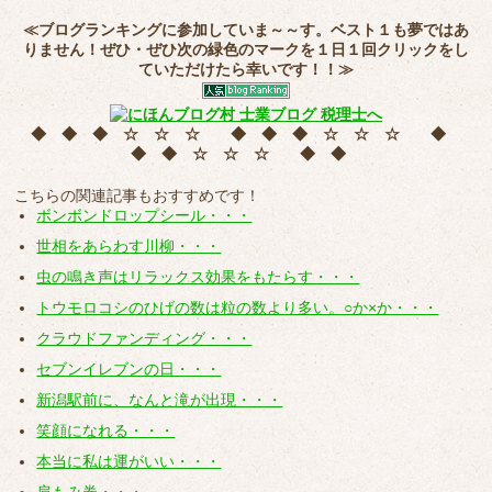
≪ブログランキングに参加していま～～す。ベスト１も夢ではあ
りません！ぜひ・ぜひ次の緑色のマークを
１日１回クリック
をし
ていただけたら幸いです！！≫
◆ ◆ ◆ ☆ ☆ ☆ ◆ ◆ ◆ ☆ ☆ ☆ ◆
◆ ◆ ☆ ☆ ☆ ◆ ◆
こちらの関連記事もおすすめです！
ボンボンドロップシール・・・
世相をあらわす川柳・・・
虫の鳴き声はリラックス効果をもたらす・・・
トウモロコシのひげの数は粒の数より多い。○か×か・・・
クラウドファンディング・・・
セブンイレブンの日・・・
新潟駅前に、なんと滝が出現・・・
笑顔になれる・・・
本当に私は運がいい・・・