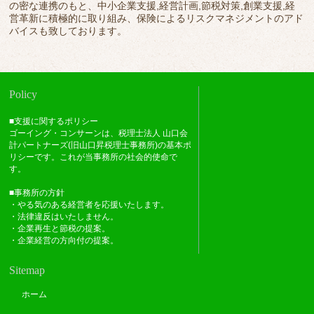
の密な連携のもと、中小企業支援,経営計画,節税対策,創業支援,経
営革新に積極的に取り組み、保険によるリスクマネジメントのアド
バイスも致しております。
Policy
■支援に関するポリシー
ゴーイング・コンサーンは、税理士法人 山口会
計パートナーズ(旧山口昇税理士事務所)の基本ポ
リシーです。これが当事務所の社会的使命で
す。
■事務所の方針
・やる気のある経営者を応援いたします。
・法律違反はいたしません。
・企業再生と節税の提案。
・企業経営の方向付の提案。
Sitemap
ホーム