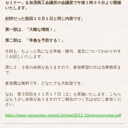
セミナー」を加茂商工会議所の会議室で午後１時３０分より開催
いたします。
好評だった前回１０月１日と同じ内容です。
第一部は、「大幅な増税！」
第二部は、「争族を予防する！」
今回も、ちょっと気になる争族・贈与、遺言についてわかりやす
くお話しいたします。
席に２．３名の余裕がありますので、参加希望の方は当事務所ま
で。
参加費は無料です。どなたでも大歓迎です。
なお、第３回目を１１月１７日（土）も実施いたします。こちら
はもう少し余裕がありますのでご都合のつく方はぜひご参加くだ
さい。
https://www.yamanobo-zeirishi.jp/new/2012.10zigyousyoukei.pdf