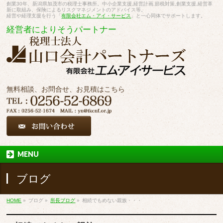
創業30年、新潟県加茂市の税理士事務所。中小企業支援,経営計画,節税対策,創業支援,経営革
新に取組み、保険によるリスクマネジメントのアドバイス等。
経営や経理支援を行う「
有限会社エム・アイ・サービス
」と一心同体でサポートします。
経営者によりそうパートナー
無料相談、お問合せ、お見積はこちら
MENU
ブログ
HOME
»
ブログ
»
所長ブログ
»
相続でもめない親族・・・