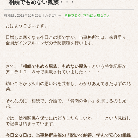
相続でもめない親族・・・
投稿日 : 2012年10月26日
カテゴリー :
所長ブログ
,
本当に大切なこと
おはようございます。
日増しに寒くなる今日この頃ですが、当事務所では、来月早々、
全員がインフルエンザの予防接種を行います。
さて
、「相続でもめる親族、もめない親族」
という特集記事が、
アエラ１０．８号で掲載されていました・・・・
幼いころから沢山の思い出を共有し、わかりあえてきたはずの兄
弟。
それなのに、相続で、介護で、「骨肉の争い」を演じるのも兄
弟。
では、信頼関係を保つにはどうしたらしいか・・・という見出し
で記事は始まっています。
今日２６日は、当事務所主催の「聞いて納得、学んで安心の相続