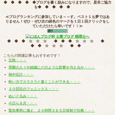
◆ ◆ ◆ ◆ ◆
ブログを書く励みになりますので、是非ご協力
を
◆ ◆ ◆ ◆ ◆
≪ブログランキングに参加していま～～す。ベスト１も夢ではあ
りません！ぜひ・ぜひ次の緑色のマークを
１日１回クリック
をし
ていただけたら幸いです！！≫
◆ ◆ ◆ ☆ ☆ ☆ ◆ ◆ ◆ ☆ ☆ ☆ ◆
◆ ◆ ☆ ☆ ☆ ◆ ◆
こちらの関連記事もおすすめです！
立秋・・・
周囲の人々や組織にどのような影響を与えるか・・・
熱中症計・・・
軽い力でスラスラと書くことができる・・・
２０回目のフェニックス・・・
ぬいぐるみ・・・
今日ら８月・・・
緊急事態に備え、２４時間３６５日体制で任務・・・