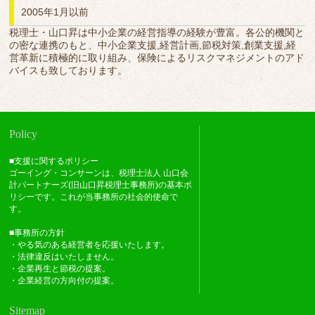
2005年1月以前
税理士・山口昇は中小企業の経営指導の経験が豊富。各公的機関と
の密な連携のもと、中小企業支援,経営計画,節税対策,創業支援,経
営革新に積極的に取り組み、保険によるリスクマネジメントのアド
バイスも致しております。
Policy
■支援に関するポリシー
ゴーイング・コンサーンは、税理士法人 山口会
計パートナーズ(旧山口昇税理士事務所)の基本ポ
リシーです。これが当事務所の社会的使命で
す。
■事務所の方針
・やる気のある経営者を応援いたします。
・法律違反はいたしません。
・企業再生と節税の提案。
・企業経営の方向付の提案。
Sitemap