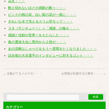
花火・・・
数え切れないほどの感動の数々・・・
ピンクの桃の花、白い梨の花が一面に・・・
きれいな水で洗えるスリム型モップ・・・
３９（サンキュー！）＝「感謝」の輪を・・・
感謝と信頼が世界一をもたらした・・・
春の選抜大会に県内から２校が・・・
あの流暢なしゃべりをもう一度聞きたくなりました・・・
試合後の大谷選手のインタビューに対するコント・・・
←
元氣がてるメルマガ・・・
お客様が応援する工務店・・・
→
カテゴリー