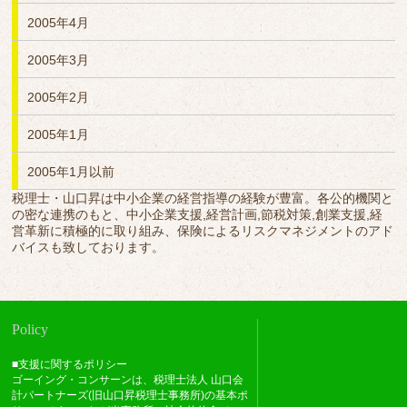
2005年4月
2005年3月
2005年2月
2005年1月
2005年1月以前
税理士・山口昇は中小企業の経営指導の経験が豊富。各公的機関と
の密な連携のもと、中小企業支援,経営計画,節税対策,創業支援,経
営革新に積極的に取り組み、保険によるリスクマネジメントのアド
バイスも致しております。
Policy
■支援に関するポリシー
ゴーイング・コンサーンは、税理士法人 山口会
計パートナーズ(旧山口昇税理士事務所)の基本ポ