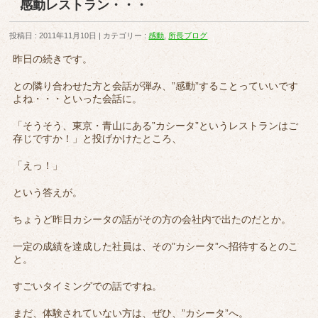
感動レストラン・・・
投稿日 : 2011年11月10日
カテゴリー :
感動
,
所長ブログ
昨日の続きです。
との隣り合わせた方と会話が弾み、”感動”することっていいです
よね・・・といった会話に。
「そうそう、東京・青山にある”カシータ”というレストランはご
存じですか！」と投げかけたところ、
「えっ！」
という答えが。
ちょうど昨日カシータの話がその方の会社内で出たのだとか。
一定の成績を達成した社員は、その”カシータ”へ招待するとのこ
と。
すごいタイミングでの話ですね。
まだ、体験されていない方は、ぜひ、”カシータ”へ。