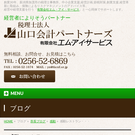
創業30年、新潟県加茂市の税理士事務所。中小企業支援,経営計画,節税対策,創業支援,経営革
新に取組み、保険によるリスクマネジメントのアドバイス等。
経営や経理支援を行う「
有限会社エム・アイ・サービス
」と一心同体でサポートします。
経営者によりそうパートナー
無料相談、お問合せ、お見積はこちら
MENU
ブログ
HOME
»
ブログ
»
所長ブログ
»
感動
»
感動レストラン・・・