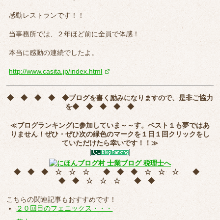
感動レストランです！！
当事務所では、２年ほど前に全員で体感！
本当に感動の連続でしたよ。
http://www.casita.jp/index.html
◆ ◆ ◆ ◆ ◆
ブログを書く励みになりますので、是非ご協力
を
◆ ◆ ◆ ◆ ◆
≪ブログランキングに参加していま～～す。ベスト１も夢ではあ
りません！ぜひ・ぜひ次の緑色のマークを
１日１回クリック
をし
ていただけたら幸いです！！≫
◆ ◆ ◆ ☆ ☆ ☆ ◆ ◆ ◆ ☆ ☆ ☆ ◆
◆ ◆ ☆ ☆ ☆ ◆ ◆
こちらの関連記事もおすすめです！
２０回目のフェニックス・・・