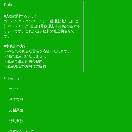
Policy
■支援に関するポリシー
ゴーイング・コンサーンは、税理士法人 山口会
計パートナーズ(旧山口昇税理士事務所)の基本ポ
リシーです。これが当事務所の社会的使命で
す。
■事務所の方針
・やる気のある経営者を応援いたします。
・法律違反はいたしません。
・企業再生と節税の提案。
・企業経営の方向付の提案。
Sitemap
ホーム
基本業務
支援業務
特別業務
事務所について