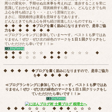
周りの変化や、予期せぬ出来事を考えれば、進歩することを常に
意識しておかなければ、現状維持すら難しい。どんなときでも向
上心を持ち続けよう・・・という意味だとか。
まさに、現状維持は衰退を意味するであります。
どんなときでも向上心を持ち続け前進したいものですね・・・。
◆ ◆ ◆ ◆ ◆
ブログを書く励みになりますので、是非ご協
力を
◆ ◆ ◆ ◆ ◆ ◆
≪ブログランキングに参加していま〜〜す。ベスト１も夢ではあ
りません！ぜひ・ぜひ次の緑色のマークを
１日１回クリック
をし
ていただけたら幸いです！！≫
◆ ◆ ◆ ☆ ☆ ☆ ◆ ◆ ◆ ☆ ☆ ☆ ◆
◆ ◆ ☆ ☆ ☆ ◆ ◆ ◆ ☆
◆ ◆ ◆ ◆ ◆
ブログを書く励みになりますので、是非ご協力
を
◆ ◆ ◆ ◆ ◆
≪ブログランキングに参加していま～～す。ベスト１も夢ではあ
りません！ぜひ・ぜひ次の緑色のマークを
１日１回クリック
をし
ていただけたら幸いです！！≫
◆ ◆ ◆ ☆ ☆ ☆ ◆ ◆ ◆ ☆ ☆ ☆ ◆