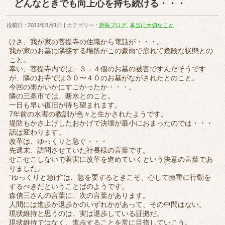
どんなときでも向上心を持ち続ける・・・
投稿日 : 2011年8月1日
カテゴリー :
所長ブログ
,
本当に大切なこと
けさ、我が家の菩提寺の住職から電話が・・・。
我が家のお墓に隣接する場所がこの豪雨で崩れて危険な状態との
こと。
幸い、菩提寺内では、３．４個のお墓の被害ですんだそうです
が、隣のお寺では３０〜４０のお墓がながされたとのこと。
今回の雨がいかにすごかったか・・・。
隣の三条市では、断水とのこと。
一日も早い復旧が待ち望まれます。
7年前の水害の教訓が色々と生かされたようです。
堤防もかさ上げしたおかげで決壊が最小におまったのでは・・・
話は変わります。
改革は、ゆっくりと急ぐ・・・
先週末、訪問させていた社長様の言葉です。
せこせこしないで着実に改革を進めていくという決意の言葉であ
りました。
“ゆっくりと急げ”は、急を要するときこそ、心して慎重に行動を
するべきだということばのようです。
森信三さんの言葉に、次の言葉があります。
人間には進歩か退歩かのいずれかがあって、その中間はない。
現状維持と思うのは、実は退歩している証拠だ。
現状維持ではなく、進歩することを常に目指していこう。