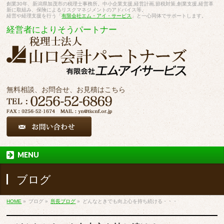
創業30年、新潟県加茂市の税理士事務所。中小企業支援,経営計画,節税対策,創業支援,経営革
新に取組み、保険によるリスクマネジメントのアドバイス等。
経営や経理支援を行う「
有限会社エム・アイ・サービス
」と一心同体でサポートします。
経営者によりそうパートナー
無料相談、お問合せ、お見積はこちら
MENU
ブログ
HOME
»
ブログ
»
所長ブログ
»
どんなときでも向上心を持ち続ける・・・