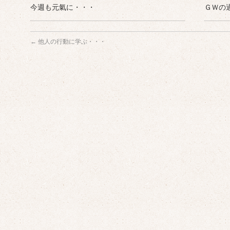
今週も元氣に・・・
ＧＷの
←
他人の行動に学ぶ・・・