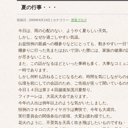
夏の行事・・・
投稿日 : 2009年8月14日
カテゴリー :
所長ブログ
今日は、雨の心配のない、ようやく夏らしい天気。
しかし、なぜか過ごしやすい気温。
お盆恒例の親戚への棚参りなどにとっても、動きやすい一日
棚参りに行った先またはおいで頂いた際には、家族の健康の
が尽きないことも。
また、この話がなるほどといった事柄も多く、大事なコミュ
一時であります。
しかし何軒も訪ねることになるため、時間を気にしながらの
仏壇を前にしての会話のため、ご先祖が笑って聞いているの
今日１４日は第２４回越後加茂川夏祭り。
フィナーレは、大花火大会であります。
今年の人出は例年以上のような気がいたしました。
恒例の２キロの大ナイヤガラは爽快で、今年も大成功。
実行委員会の関係各位の皆様、大変お疲れ様でした。
花火のように、不景気を天高く吹き飛ばしたいものですね・