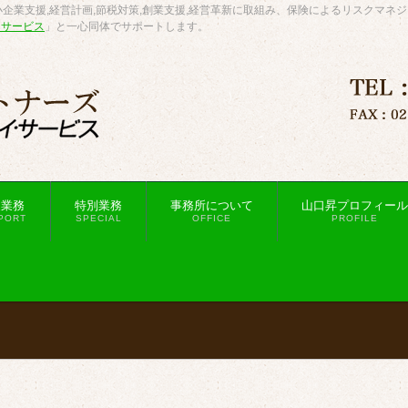
企業支援,経営計画,節税対策,創業支援,経営革新に取組み、保険によるリスクマネ
・サービス
」と一心同体でサポートします。
援業務
特別業務
事務所について
山口昇プロフィール
PORT
SPECIAL
OFFICE
PROFILE