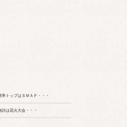
聴率トップはＳＭＡＰ・・・
物詩は花火大会・・・