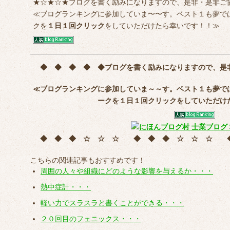
★☆★☆★ブログを書く励みになりますので、是非・是非ご
≪ブログランキングに参加していま〜〜す。ベスト１も夢で
クを
１日１回クリック
をしていただけたら幸いです！！≫
◆ ◆ ◆ ◆ ◆
ブログを書く励みになりますので、是
≪ブログランキングに参加していま～～す。ベスト１も夢で
ークを
１日１回クリック
をしていただけ
◆ ◆ ◆ ☆ ☆ ☆ ◆ ◆ ◆ ☆ ☆ ☆
こちらの関連記事もおすすめです！
周囲の人々や組織にどのような影響を与えるか・・・
熱中症計・・・
軽い力でスラスラと書くことができる・・・
２０回目のフェニックス・・・