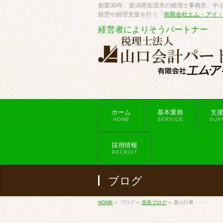
創業30年、新潟県加茂市の税理士事務所。中小
経営や経理支援を行う「
有限会社エム・アイ
経営者によりそうパートナー
ホーム
基本業務
支
HOME
SERVICE
SUP
採用情報
RECRUIT
ブログ
HOME
»
ブログ
»
所長ブログ
»
夏の行事・・・