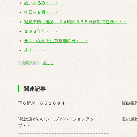
ぬいぐるみ・・・
今日ら８月・・・
緊急事態に備え、２４時間３６５日体制で任務・・・
１９８年前・・・
永くつながる生前整理の日・・・
歩く・・・
投稿タグ
楽しむ
関連記事
下６桁が、６５１６９４・・・
紅白視
“私は運がいいシール”がバージョンアッ
夏の風
プ・・・