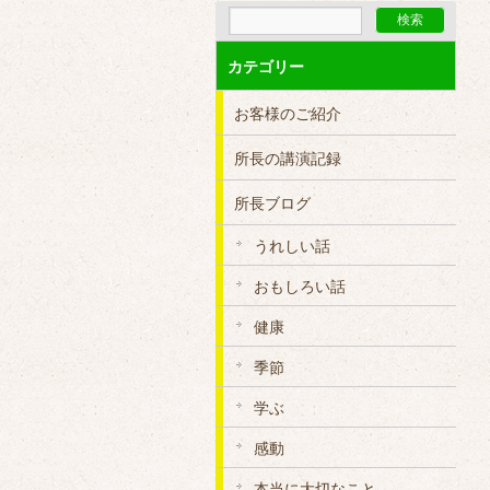
カテゴリー
お客様のご紹介
所長の講演記録
所長ブログ
うれしい話
おもしろい話
健康
季節
学ぶ
感動
本当に大切なこと