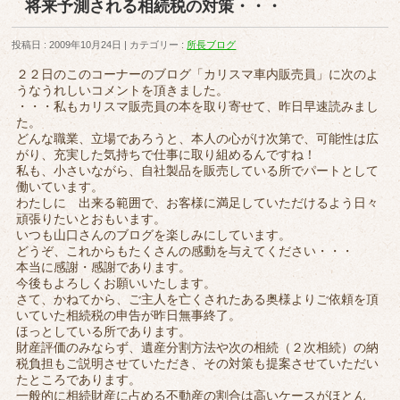
将来予測される相続税の対策・・・
投稿日 : 2009年10月24日
カテゴリー :
所長ブログ
２２日のこのコーナーのブログ「カリスマ車内販売員」に次のよ
うなうれしいコメントを頂きました。
・・・私もカリスマ販売員の本を取り寄せて、昨日早速読みまし
た。
どんな職業、立場であろうと、本人の心がけ次第で、可能性は広
がり、充実した気持ちで仕事に取り組めるんですね！
私も、小さいながら、自社製品を販売している所でパートとして
働いています。
わたしに 出来る範囲で、お客様に満足していただけるよう日々
頑張りたいとおもいます。
いつも山口さんのブログを楽しみにしています。
どうぞ、これからもたくさんの感動を与えてください・・・
本当に感謝・感謝であります。
今後もよろしくお願いいたします。
さて、かねてから、ご主人を亡くされたある奥様よりご依頼を頂
いていた相続税の申告が昨日無事終了。
ほっとしている所であります。
財産評価のみならず、遺産分割方法や次の相続（２次相続）の納
税負担もご説明させていただき、その対策も提案させていただい
たところであります。
一般的に相続財産に占める不動産の割合は高いケースがほとん