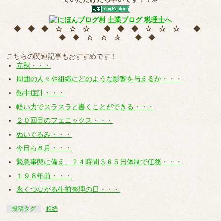
◆ ◆ ◆ ☆ ☆ ☆ ◆ ◆ ◆ ☆ ☆ ☆ ◆
◆ ◆ ☆ ☆ ☆ ◆ ◆
こちらの関連記事もおすすめです！
立秋・・・
周囲の人々や組織にどのような影響を与えるか・・・
熱中症計・・・
軽い力でスラスラと書くことができる・・・
２０回目のフェニックス・・・
ぬいぐるみ・・・
今日ら８月・・・
緊急事態に備え、２４時間３６５日体制で任務・・・
１９８年前・・・
永くつながる生前整理の日・・・
投稿タグ
相続