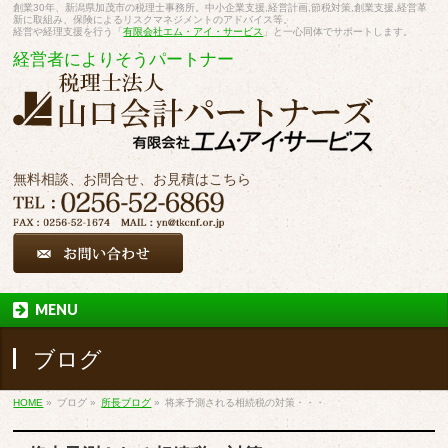
創業30年、新潟県加茂市の税理士事務所。中小企業支援,経営計画,節税対策,創業支援,経営革
新に取組み、保険によるリスクマネジメントのアドバイス等。
経営や経理支援を行う「
有限会社エム・アイ・サービス
」と一心同体でサポートします。
経営者によりそうパートナー
無料相談、お問合せ、お見積はこちら
MENU
ブログ
HOME
»
ブログ
»
所長ブログ
»
将来予測される相続税の対策・・・