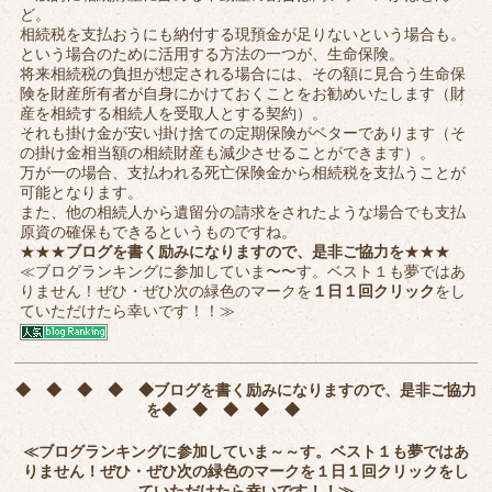
ど。
相続税を支払おうにも納付する現預金が足りないという場合も。
という場合のために活用する方法の一つが、生命保険。
将来相続税の負担が想定される場合には、その額に見合う生命保
険を財産所有者が自身にかけておくことをお勧めいたします（財
産を相続する相続人を受取人とする契約）。
それも掛け金が安い掛け捨ての定期保険がベターであります（そ
の掛け金相当額の相続財産も減少させることができます）。
万が一の場合、支払われる死亡保険金から相続税を支払うことが
可能となります。
また、他の相続人から遺留分の請求をされたような場合でも支払
原資の確保もできるというものですね。
★★★
ブログを書く励みになりますので、是非ご協力を
★★★
≪ブログランキングに参加していま〜〜す。ベスト１も夢ではあ
りません！ぜひ・ぜひ次の緑色のマークを
１日１回クリック
をし
ていただけたら幸いです！！≫
◆ ◆ ◆ ◆ ◆
ブログを書く励みになりますので、是非ご協力
を
◆ ◆ ◆ ◆ ◆
≪ブログランキングに参加していま～～す。ベスト１も夢ではあ
りません！ぜひ・ぜひ次の緑色のマークを
１日１回クリック
をし
ていただけたら幸いです！！≫