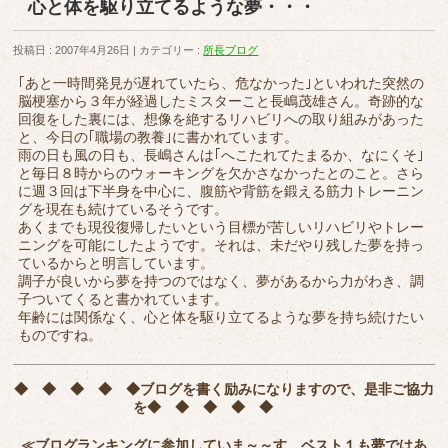
心と体を駆り立てるような夢・・・
投稿日 : 2007年4月26日
カテゴリー :
所長ブログ
｢あと一時間発見が遅れていたら、危なかった｣といわれた突然の
脳梗塞から３年が経過したミスターこと長嶋茂雄さん。奇跡的な
回復をした裏には、想像を絶するリハビリへの取り組みがあった
と、今日の｢職場の教養｣に書かれています。
雨の日も風の日も、長嶋さんは｢へこたれてたまるか、なにくそ｣
と毎日８時からのウォーキングを欠かさなかったとのこと。さら
に週３回は下半身を中心に、腹筋や背筋を鍛える筋力トレーニン
グを現在も続けているそうです。
あくまでも現役復帰したいという目標が苦しいリハビリやトレー
ニングを可能にしたようです。それは、未だやり残した夢を持っ
ているからと明言しています。
調子が良いから夢を持つのではなく、夢があるから力がわき、調
子ついてくると書かれています。
年齢には関係なく、心と体を駆り立てるような夢を持ち続けたい
ものですね。
◆ ◆ ◆ ◆ ◆
ブログを書く励みになりますので、是非ご協力
を
◆ ◆ ◆ ◆ ◆
≪ブログランキングに参加していま～～す。ベスト１も夢ではあ