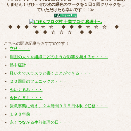
りません！ぜひ・ぜひ次の緑色のマークを
１日１回クリック
をし
ていただけたら幸いです！！≫
◆ ◆ ◆ ☆ ☆ ☆ ◆ ◆ ◆ ☆ ☆ ☆ ◆
◆ ◆ ☆ ☆ ☆ ◆ ◆
こちらの関連記事もおすすめです！
立秋・・・
周囲の人々や組織にどのような影響を与えるか・・・
熱中症計・・・
軽い力でスラスラと書くことができる・・・
２０回目のフェニックス・・・
ぬいぐるみ・・・
今日ら８月・・・
緊急事態に備え、２４時間３６５日体制で任務・・・
１９８年前・・・
永くつながる生前整理の日・・・