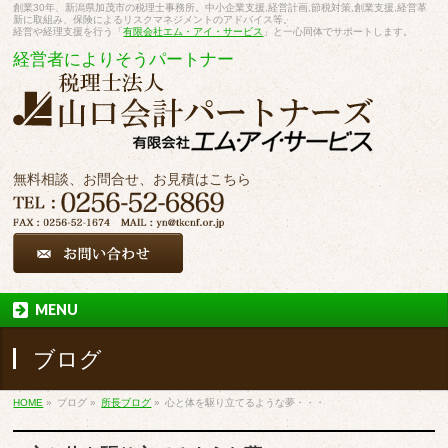
創業30年、新潟県加茂市の税理士事務所。中小企業支援,経営計画,節税対策,創業支援,経営革
新に取組み、保険によるリスクマネジメントのアドバイス等。
経営や経理支援を行う「
有限会社エム・アイ・サービス
」と一心同体でサポートします。
経営者によりそうパートナー
無料相談、お問合せ、お見積はこちら
MENU
ブログ
HOME
»
ブログ
»
所長ブログ
»
心と体を駆り立てるような夢・・・