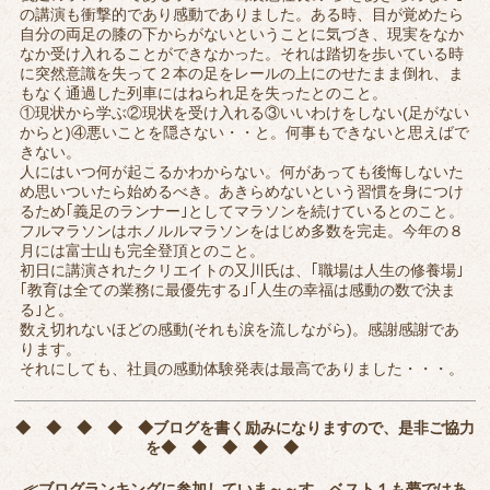
の講演も衝撃的であり感動でありました。ある時、目が覚めたら
自分の両足の膝の下からがないということに気づき、現実をなか
なか受け入れることができなかった。それは踏切を歩いている時
に突然意識を失って２本の足をレールの上にのせたまま倒れ、ま
もなく通過した列車にはねられ足を失ったとのこと。
①現状から学ぶ②現状を受け入れる③いいわけをしない(足がない
からと)④悪いことを隠さない・・と。何事もできないと思えばで
きない。
人にはいつ何が起こるかわからない。何があっても後悔しないた
め思いついたら始めるべき。あきらめないという習慣を身につけ
るため｢義足のランナー｣としてマラソンを続けているとのこと。
フルマラソンはホノルルマラソンをはじめ多数を完走。今年の８
月には富士山も完全登頂とのこと。
初日に講演されたクリエイトの又川氏は、｢職場は人生の修養場｣
｢教育は全ての業務に最優先する｣｢人生の幸福は感動の数で決ま
る｣と。
数え切れないほどの感動(それも涙を流しながら)。感謝感謝であ
ります。
それにしても、社員の感動体験発表は最高でありました・・・。
◆ ◆ ◆ ◆ ◆
ブログを書く励みになりますので、是非ご協力
を
◆ ◆ ◆ ◆ ◆
≪ブログランキングに参加していま～～す。ベスト１も夢ではあ