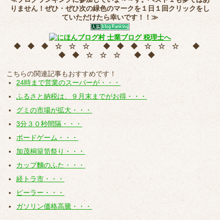
りません！ぜひ・ぜひ次の緑色のマークを
１日１回クリック
をし
ていただけたら幸いです！！≫
◆ ◆ ◆ ☆ ☆ ☆ ◆ ◆ ◆ ☆ ☆ ☆ ◆
◆ ◆ ☆ ☆ ☆ ◆ ◆
こちらの関連記事もおすすめです！
24時まで営業のスーパーが・・・
ふるさと納税は、９月末までがお得・・・
グミの市場が拡大・・・
3分３０秒間隔・・・
ボードゲーム・・・
加茂桐簞笥祭り・・・
カップ麵のふた・・・
経トラ市・・・
ピーラー・・・
ガソリン価格高騰・・・