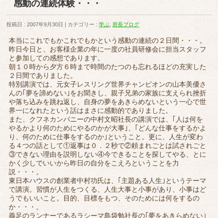
感動の連続体験・・・
投稿日 : 2007年9月30日
カテゴリー :
学ぶ
,
所長ブログ
本当にこれでもかこれでもかという感動の連続の２日間・・・。
昨日今日と、お客様企業の年に一度の社員研修会に担当スタッフ
と参加しての感想であります。
朝１０時から夕方６時まで時間のたつのも忘れるほどの充実した
２日間でありました。
特別講演では、元女子レスリング世界チャンピオンの山本美優さ
んの｢夢を諦めない｣をお聞きし、親子兄弟の家族に支えられ挫折
や落ち込みを跳ね返し、自身の夢をあきらめないという一心で世
界一になれたという話はまさに感動的でありました。
また、クフネカンパニーの中村文昭社長の講演では、｢人は何を
やるかより何のためにやるのかが大事｣、｢どんな仕事をするかよ
り、何のために仕事をするのか｣ということ。更に、人生が変わ
る４つの話として①返事は０．２秒で②頼まれごとは試されごと
③できない理由を説明しない④今できることを探してやる、とに
かく少しでいいから昨日の自分をこえろということを力
説・・・。
東日本ハウスの創業者中村功氏は、｢主題ある人生｣というテーマ
で講演。習慣が人生をつくる、人生大事と小事があり、小事はど
うでもいいこと。目的、目標をもつ、そのためには何をするの
か・・・。
義足のランナーであるラシーマ島袋勉社長の｢夢をあきらめない｣