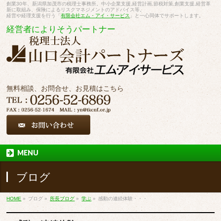
創業30年、新潟県加茂市の税理士事務所。中小企業支援,経営計画,節税対策,創業支援,経営革
新に取組み、保険によるリスクマネジメントのアドバイス等。
経営や経理支援を行う「
有限会社エム・アイ・サービス
」と一心同体でサポートします。
経営者によりそうパートナー
無料相談、お問合せ、お見積はこちら
MENU
ブログ
HOME
»
ブログ
»
所長ブログ
»
学ぶ
»
感動の連続体験・・・