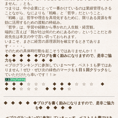
ません。」とも。
つまりは、中小企業にとって一番かけているのは業績管理もさる
ことながら、なによりも「戦略」と「哲学」だということ。
「戦略」は、哲学や理念を具現化するために、限りある資源を有
効に活用するための渡航の枠組み。
「哲学」は、学習や経験から導かれた人生観・経営観。
端的に言えば「我が社は何のためにあるのか」ということだと赤
岩先生は本文の中で言い切っておられます。
いまこそ、まさに経営の原理原則を確立するときでありま
す・・・・。
そのための具体時行動を起こそうではありませんか！！
◆ ◆ ◆ ◆ ◆
ブログを書く励みになりますので、是非ご協
力を
◆ ◆ ◆ ◆ ◆ ◆
≪ブログランキングに参加していま〜〜す。ベスト１も夢ではあ
りません！ぜひ・ぜひ次の緑色のマークを
１日１回クリック
をし
ていただけたら幸いです！！≫
◆ ◆ ◆ ☆ ☆ ☆ ◆ ◆ ◆ ☆ ☆ ☆ ◆
◆ ◆ ☆ ☆ ☆ ◆ ◆ ◆ ☆
◆ ◆ ◆ ◆ ◆
ブログを書く励みになりますので、是非ご協力
を
◆ ◆ ◆ ◆ ◆
≪ブログランキングに参加していま～～す。ベスト１も夢ではあ