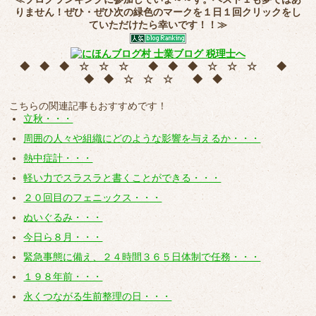
りません！ぜひ・ぜひ次の緑色のマークを
１日１回クリック
をし
ていただけたら幸いです！！≫
◆ ◆ ◆ ☆ ☆ ☆ ◆ ◆ ◆ ☆ ☆ ☆ ◆
◆ ◆ ☆ ☆ ☆ ◆ ◆
こちらの関連記事もおすすめです！
立秋・・・
周囲の人々や組織にどのような影響を与えるか・・・
熱中症計・・・
軽い力でスラスラと書くことができる・・・
２０回目のフェニックス・・・
ぬいぐるみ・・・
今日ら８月・・・
緊急事態に備え、２４時間３６５日体制で任務・・・
１９８年前・・・
永くつながる生前整理の日・・・