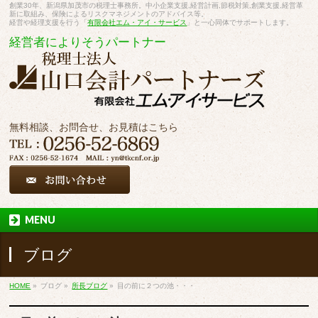
創業30年、新潟県加茂市の税理士事務所。中小企業支援,経営計画,節税対策,創業支援,経営革
新に取組み、保険によるリスクマネジメントのアドバイス等。
経営や経理支援を行う「
有限会社エム・アイ・サービス
」と一心同体でサポートします。
経営者によりそうパートナー
無料相談、お問合せ、お見積はこちら
MENU
ブログ
HOME
»
ブログ
»
所長ブログ
»
目の前に２つの池・・・