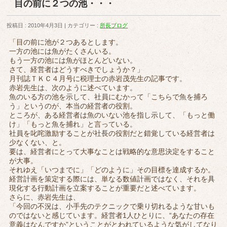
目の前に２つの池・・・
投稿日 : 2010年4月3日
カテゴリー :
所長ブログ
「目の前に池が２つあるとします。
一方の池には魚がたくさんいる。
もう一方の池には魚がほとんどいない。
さて、経営者はどうすべきでしょうか？」
月刊誌ＴＫＣ４月号に税理士の赤岩茂先生の記事です。
赤岩先生は、次のように述べています。
魚のいる方の池を示して、社員にむかって「こちらで魚を捕ろ
う」というのが、本当の経営者の役割。
ところが、ある経営者は魚のいない池を指し示して、「もっと働
け」「もっと魚を捕れ」と言っている。
社員を叱咤激励することが社長の役割だと錯覚している経営者は
少なくない、と。
要は、経営者にとって大事なことは戦略的な意思決定をすること
が大事。
それゆえ「いつまでに」「どのように」その目標を達成するか。
経営計画を策定する際には、単なる数値計画ではなく、それを具
現化する行動計画を立案することが重要だと述べています。
さらに、赤岩先生は、
「今回の不況は、小手先のテクニックで乗り切れるような甘いも
のではないと感じています。経営者1人ひとりに、“あなたの存在
意義はなんですか”ということがとわれているような気がしてなり