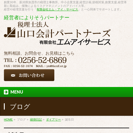
創業30年、新潟県加茂市の税理士事務所。中小企業支援,経営計画,節税対策,創業支援,経営革
新に取組み、保険によるリスクマネジメントのアドバイス等。
経営や経理支援を行う「
有限会社エム・アイ・サービス
」と一心同体でサポートします。
経営者によりそうパートナー
無料相談、お問合せ、お見積はこちら
MENU
ブログ
HOME
»
ブログ
»
縁側日記
»
ダイアリー
»
誕生日