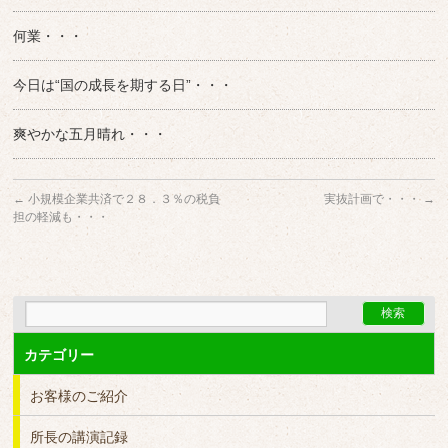
何業・・・
今日は“国の成長を期する日”・・・
爽やかな五月晴れ・・・
←
小規模企業共済で２８．３％の税負
実抜計画で・・・
→
担の軽減も・・・
カテゴリー
お客様のご紹介
所長の講演記録