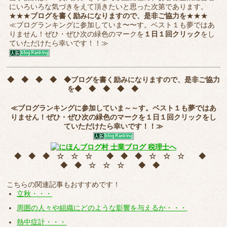
にいろいろな気づきをえて頂きたいと思った次第であります。
★★★
ブログを書く励みになりますので、是非ご協力を
★★★
≪ブログランキングに参加していま〜〜す。ベスト１も夢ではあ
りません！ぜひ・ぜひ次の緑色のマークを
１日１回クリック
をし
ていただけたら幸いです！！≫
◆ ◆ ◆ ◆ ◆
ブログを書く励みになりますので、是非ご協力
を
◆ ◆ ◆ ◆ ◆
≪ブログランキングに参加していま～～す。ベスト１も夢ではあ
りません！ぜひ・ぜひ次の緑色のマークを
１日１回クリック
をし
ていただけたら幸いです！！≫
◆ ◆ ◆ ☆ ☆ ☆ ◆ ◆ ◆ ☆ ☆ ☆ ◆
◆ ◆ ☆ ☆ ☆ ◆ ◆
こちらの関連記事もおすすめです！
立秋・・・
周囲の人々や組織にどのような影響を与えるか・・・
熱中症計・・・