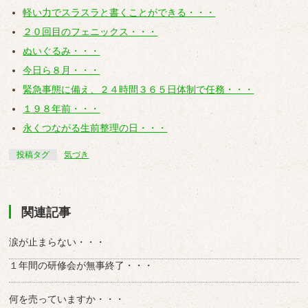
軽い力でスラスラと書くことができる・・・
２０回目のフェニックス・・・
ぬいぐるみ・・・
今日ら８月・・・
緊急事態に備え、２４時間３６５日体制で任務・・・
１９８年前・・・
永くつながる生前整理の日・・・
投稿タグ
気づき
関連記事
涙が止まらない・・・
１年間の研修会が無事終了・・・
何を売っていますか・・・