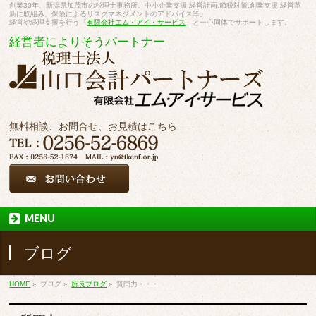
創業30年、新潟県加茂市の税理士事務所。中小企業支援,経営計画,節税対策,創業支援,経営革
新に取組み、保険によるリスクマネジメントのアドバイス等。
経営や経理支援を行う「
有限会社エム・アイ・サービス
」と一心同体でサポートします。
経営者によりそうパートナー
無料相談、お問合せ、お見積はこちら
MENU
ブログ
HOME
»
ブログ
»
所長ブログ
»
質問力・・・