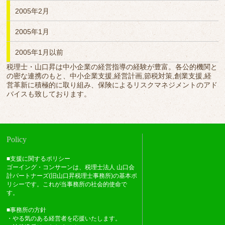
2005年2月
2005年1月
2005年1月以前
税理士・山口昇は中小企業の経営指導の経験が豊富。各公的機関と
の密な連携のもと、中小企業支援,経営計画,節税対策,創業支援,経
営革新に積極的に取り組み、保険によるリスクマネジメントのアド
バイスも致しております。
Policy
■支援に関するポリシー
ゴーイング・コンサーンは、税理士法人 山口会
計パートナーズ(旧山口昇税理士事務所)の基本ポ
リシーです。これが当事務所の社会的使命で
す。
■事務所の方針
・やる気のある経営者を応援いたします。