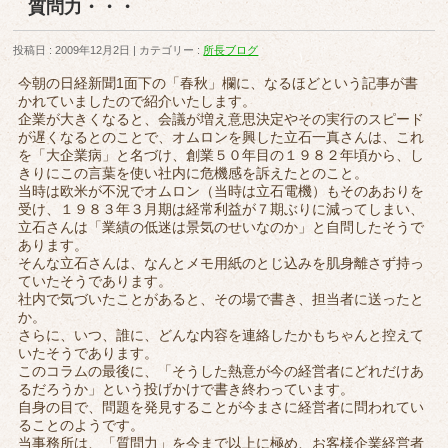
質問力・・・
投稿日 : 2009年12月2日
カテゴリー :
所長ブログ
今朝の日経新聞1面下の「春秋」欄に、なるほどという記事が書
かれていましたので紹介いたします。
企業が大きくなると、会議が増え意思決定やその実行のスピード
が遅くなるとのことで、オムロンを興した立石一真さんは、これ
を「大企業病」と名づけ、創業５０年目の１９８２年頃から、し
きりにこの言葉を使い社内に危機感を訴えたとのこと。
当時は欧米が不況でオムロン（当時は立石電機）もそのあおりを
受け、１９８３年３月期は経常利益が７期ぶりに減ってしまい、
立石さんは「業績の低迷は景気のせいなのか」と自問したそうで
あります。
そんな立石さんは、なんとメモ用紙のとじ込みを肌身離さず持っ
ていたそうであります。
社内で気づいたことがあると、その場で書き、担当者に送ったと
か。
さらに、いつ、誰に、どんな内容を連絡したかもちゃんと控えて
いたそうであります。
このコラムの最後に、「そうした熱意が今の経営者にどれだけあ
るだろうか」という投げかけで書き終わっています。
自身の目で、問題を発見することが今まさに経営者に問われてい
ることのようです。
当事務所は、「質問力」を今まで以上に極め、お客様企業経営者