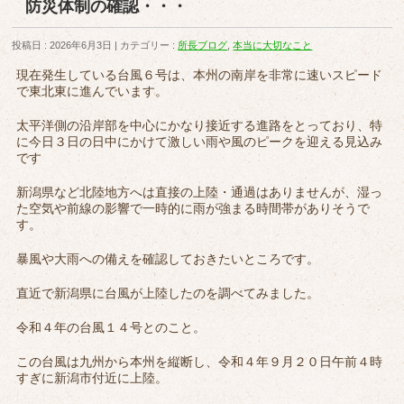
防災体制の確認・・・
投稿日 : 2026年6月3日
カテゴリー :
所長ブログ
,
本当に大切なこと
現在発生している台風６号は、本州の南岸を非常に速いスピード
で東北東に進んでいます。
太平洋側の沿岸部を中心にかなり接近する進路をとっており、特
に今日３日の日中にかけて激しい雨や風のピークを迎える見込み
です
新潟県など北陸地方へは直接の上陸・通過はありませんが、湿っ
た空気や前線の影響で一時的に雨が強まる時間帯がありそうで
す。
暴風や大雨への備えを確認しておきたいところです。
直近で新潟県に台風が上陸したのを調べてみました。
令和４年の台風１４号とのこと。
この台風は九州から本州を縦断し、令和４年９月２０日午前４時
すぎに新潟市付近に上陸。