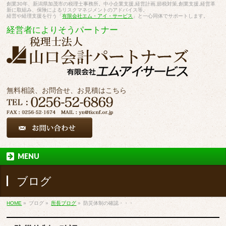
創業30年、新潟県加茂市の税理士事務所。中小企業支援,経営計画,節税対策,創業支援,経営革
新に取組み、保険によるリスクマネジメントのアドバイス等。
経営や経理支援を行う「
有限会社エム・アイ・サービス
」と一心同体でサポートします。
経営者によりそうパートナー
無料相談、お問合せ、お見積はこちら
MENU
ブログ
HOME
»
ブログ
»
所長ブログ
»
防災体制の確認・・・