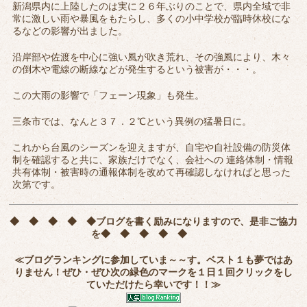
新潟県内に上陸したのは実に２６年ぶりのことで、県内全域で非
常に激しい雨や暴風をもたらし、多くの小中学校が臨時休校にな
るなどの影響が出ました。
沿岸部や佐渡を中心に強い風が吹き荒れ、その強風により、木々
の倒木や電線の断線などが発生するという被害が・・・。
この大雨の影響で「フェーン現象」も発生。
三条市では、なんと３７．２℃という異例の猛暑日に。
これから台風のシーズンを迎えますが、自宅や自社設備の防災体
制を確認すると共に、家族だけでなく、会社への 連絡体制・情報
共有体制・被害時の通報体制を改めて再確認しなければと思った
次第です。
◆ ◆ ◆ ◆ ◆
ブログを書く励みになりますので、是非ご協力
を
◆ ◆ ◆ ◆ ◆
≪ブログランキングに参加していま～～す。ベスト１も夢ではあ
りません！ぜひ・ぜひ次の緑色のマークを
１日１回クリック
をし
ていただけたら幸いです！！≫