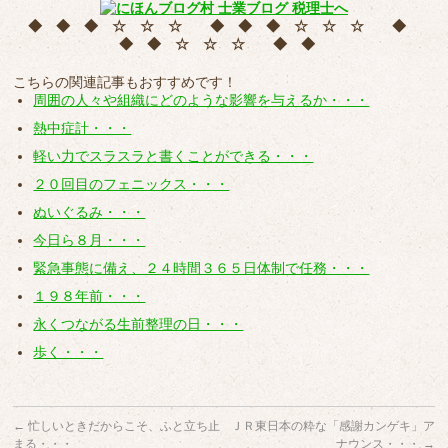
◆ ◆ ◆ ☆ ☆ ☆ ◆ ◆ ◆ ☆ ☆ ☆ ◆
◆ ◆ ☆ ☆ ☆ ◆ ◆
こちらの関連記事もおすすめです！
周囲の人々や組織にどのような影響を与えるか・・・
熱中症計・・・
軽い力でスラスラと書くことができる・・・
２０回目のフェニックス・・・
ぬいぐるみ・・・
今日ら８月・・・
緊急事態に備え、２４時間３６５日体制で任務・・・
１９８年前・・・
永くつながる生前整理の日・・・
歩く・・・
←
忙しいときだからこそ、ふと立ち止
ＪＲ東日本の粋な「感謝カンゲキ」ア
まる・・・
ナウンス・・・
→