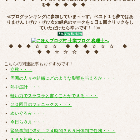
を
◆ ◆ ◆ ◆ ◆
≪ブログランキングに参加していま～～す。ベスト１も夢ではあ
りません！ぜひ・ぜひ次の緑色のマークを
１日１回クリック
をし
ていただけたら幸いです！！≫
◆ ◆ ◆ ☆ ☆ ☆ ◆ ◆ ◆ ☆ ☆ ☆ ◆
◆ ◆ ☆ ☆ ☆ ◆ ◆
こちらの関連記事もおすすめです！
立秋・・・
周囲の人々や組織にどのような影響を与えるか・・・
熱中症計・・・
軽い力でスラスラと書くことができる・・・
２０回目のフェニックス・・・
ぬいぐるみ・・・
今日ら８月・・・
緊急事態に備え、２４時間３６５日体制で任務・・・
１９８年前・・・