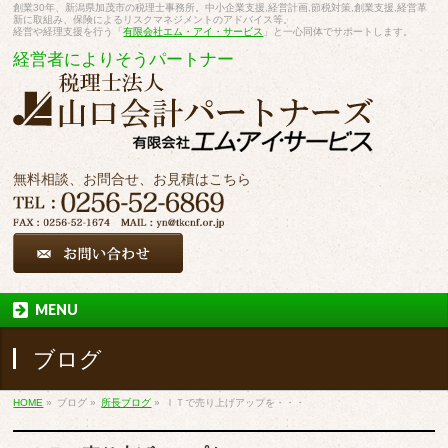
創業30年、新潟県加茂市の税理士事務所。中小企業支援,経営計画,節税対策,創業支援,経営革
新に取組み、保険によるリスクマネジメントのアドバイス等。
経営や経理支援を行う「
有限会社エム・アイ・サービス
」と一心同体でサポートします。
経営者によりそうパートナー
無料相談、お問合せ、お見積はこちら
MENU
ブログ
HOME
»
ブログ
»
所長ブログ
»
ＩＴで売り上げアップを・・・