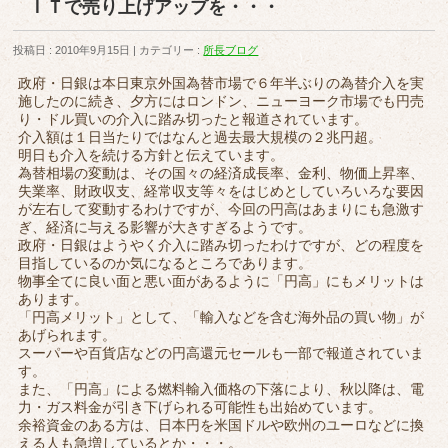
ＩＴで売り上げアップを・・・
投稿日 : 2010年9月15日
カテゴリー :
所長ブログ
政府・日銀は本日東京外国為替市場で６年半ぶりの為替介入を実
施したのに続き、夕方にはロンドン、ニューヨーク市場でも円売
り・ドル買いの介入に踏み切ったと報道されています。
介入額は１日当たりではなんと過去最大規模の２兆円超。
明日も介入を続ける方針と伝えています。
為替相場の変動は、その国々の経済成長率、金利、物価上昇率、
失業率、財政収支、経常収支等々をはじめとしていろいろな要因
が左右して変動するわけですが、今回の円高はあまりにも急激す
ぎ、経済に与える影響が大きすぎるようです。
政府・日銀はようやく介入に踏み切ったわけですが、どの程度を
目指しているのか気になるところであります。
物事全てに良い面と悪い面があるように「円高」にもメリットは
あります。
「円高メリット」として、「輸入などを含む海外品の買い物」が
あげられます。
スーパーや百貨店などの円高還元セールも一部で報道されていま
す。
また、「円高」による燃料輸入価格の下落により、秋以降は、電
力・ガス料金が引き下げられる可能性も出始めています。
余裕資金のある方は、日本円を米国ドルや欧州のユーロなどに換
える人も急増しているとか・・・。