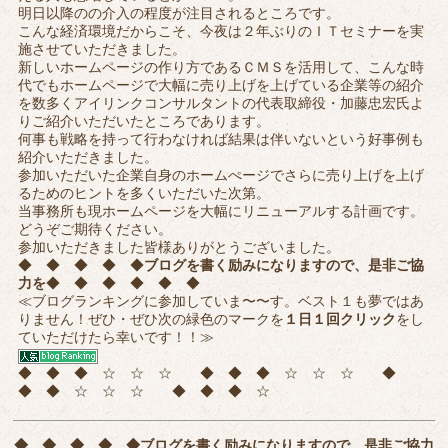
明日以降のの介入の程度が注目されるところです。
こんな経済環境だからこそ、今夜は２年ぶりのＩＴセミナーを実
施させていただきました。
新しいホームページの作り方であるＣＭＳを活用して、こんな時
代でもホームページで大幅に売り上げを上げている企業等の紹介
を数多くアイリンクコンサルタントの代表取締役・加藤忠宏氏よ
りご紹介いただいたところであります。
何事も戦略を持って行わなければ結果は伴いないという好事例も
紹介いただきました。
参加いただいた企業自身のホームぺージでさらに売り上げを上げ
るためのヒントを多くいただいた次第。
当事務所も現ホームページを大幅にリニューアルする計画です。
どうぞご期待ください。
参加いただきました皆様ありがとうございました。
◆ ◆ ◆ ◆ ◆
ブログを書く励みになりますので、是非ご協
力を
◆ ◆ ◆ ◆ ◆ ◆
≪ブログランキングに参加していま〜〜す。ベスト１も夢ではあ
りません！ぜひ・ぜひ次の緑色のマークを
１日１回クリック
をし
ていただけたら幸いです！！≫
◆ ◆ ◆ ☆ ☆ ☆ ◆ ◆ ◆ ☆ ☆ ☆ ◆
◆ ◆ ☆ ☆ ☆ ◆ ◆ ◆ ☆
◆ ◆ ◆ ◆ ◆
ブログを書く励みになりますので、是非ご協力