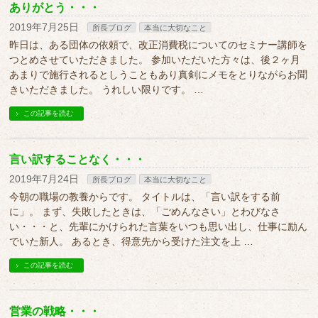
ありがとう・・・
2019年7月25日
所長ブログ
本当に大切なこと
昨日は、ある団体の依頼で、改正消費税についてのセミナー講師を
つとめさせていただきました。 参加いただいた方々は、後２ヶ月
あまりで施行されるとしうこともあり真剣にメモをとりながらお聞
きいただきました。 うれしい限りです。 …
この記事を読む
言い訳することなく・・・
2019年7月24日
所長ブログ
本当に大切なこと
今朝の職場の教養からです。 タイトルは、「言い訳をする前
に」。 まず、失敗したときは、「ごめんなさい」とわびなさ
い・・・と、先輩にかけられた言葉をいつも思い出し、仕事に励ん
でいた新人。 あるとき、得意先から受けた注文を上 …
この記事を読む
営業の戦略・・・