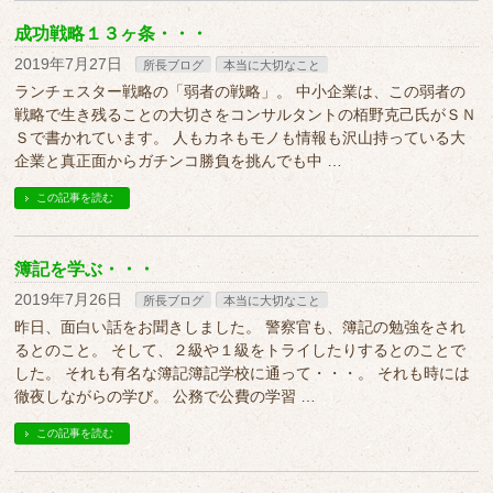
成功戦略１３ヶ条・・・
2019年7月27日
所長ブログ
本当に大切なこと
ランチェスター戦略の「弱者の戦略」。 中小企業は、この弱者の
戦略で生き残ることの大切さをコンサルタントの栢野克己氏がＳＮ
Ｓで書かれています。 人もカネもモノも情報も沢山持っている大
企業と真正面からガチンコ勝負を挑んでも中 …
この記事を読む
簿記を学ぶ・・・
2019年7月26日
所長ブログ
本当に大切なこと
昨日、面白い話をお聞きしました。 警察官も、簿記の勉強をされ
るとのこと。 そして、２級や１級をトライしたりするとのことで
した。 それも有名な簿記簿記学校に通って・・・。 それも時には
徹夜しながらの学び。 公務で公費の学習 …
この記事を読む