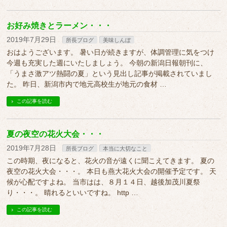
お好み焼きとラーメン・・・
2019年7月29日
所長ブログ
美味しんぼ
おはようございます。 暑い日が続きますが、体調管理に気をつけ
今週も充実した週にいたしましょう。 今朝の新潟日報朝刊に、
「うまさ激アツ熱闘の夏」という見出し記事が掲載されていまし
た。 昨日、新潟市内で地元高校生が地元の食材 …
この記事を読む
夏の夜空の花火大会・・・
2019年7月28日
所長ブログ
本当に大切なこと
この時期、夜になると、花火の音が遠くに聞こえてきます。 夏の
夜空の花火大会・・・。 本日も燕大花火大会の開催予定です。 天
候が心配ですよね。 当市はは、８月１４日、越後加茂川夏祭
り・・・。 晴れるといいですね。 http …
この記事を読む