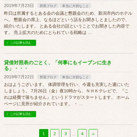
2019年7月23日
所長ブログ
本当に大切なこと
昨日は所属するとある会の会議と懇親会のため、新潟市内のホテル
へ。 懇親会の席上、なるほどという話をお聞きしとましたので、
紹介いたします。 とある会社の話ということでお聞きした内容で
す。 売上拡大のためにとられている戦略は …
この記事を読む
貸借対照表のごとく、「何事にもイーブンに生き
る」・・・
2019年7月22日
所長ブログ
本当に大切なこと
おはようございます。 体調管理を行い、今週も充実した週にいた
しましょう。 7月26日（金）夜10時から、ＮＨＫテレビで、『こ
れは経費で落ちません』というドラマがスタートします。 ホーム
ページに見所が紹介されています。 ・ …
この記事を読む
1
2
3
…
4
»