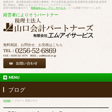
創業30年、新潟県加茂市の税理士事務所。中小企業支援,経営計画,節税対策,創業支援,経営革
新に取組み、保険によるリスクマネジメントのアドバイス等。
経営や経理支援を行う「
有限会社エム・アイ・サービス
」と一心同体でサポートします。
経営者によりそうパートナー
無料相談、お問合せ、お見積はこちら
MENU
ブログ
HOME
»
ブログ
»
所長ブログ