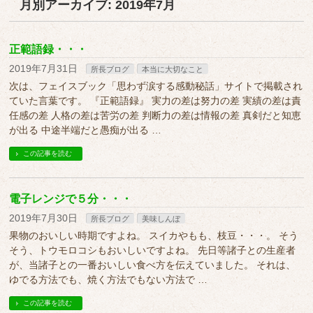
月別アーカイブ: 2019年7月
正範語録・・・
2019年7月31日
所長ブログ
本当に大切なこと
次は、フェイスブック「思わず涙する感動秘話」サイトで掲載され
ていた言葉です。 『正範語録』 実力の差は努力の差 実績の差は責
任感の差 人格の差は苦労の差 判断力の差は情報の差 真剣だと知恵
が出る 中途半端だと愚痴が出る …
この記事を読む
電子レンジで５分・・・
2019年7月30日
所長ブログ
美味しんぼ
果物のおいしい時期ですよね。 スイカやもも、枝豆・・・。 そう
そう、トウモロコシもおいしいですよね。 先日等諸子との生産者
が、当諸子との一番おいしい食べ方を伝えていました。 それは、
ゆでる方法でも、焼く方法でもない方法で …
この記事を読む