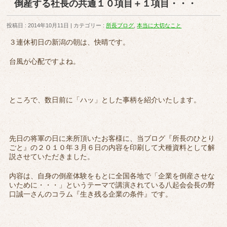
倒産する社長の共通１０項目＋１項目・・・
投稿日 : 2014年10月11日
カテゴリー :
所長ブログ
,
本当に大切なこと
３連休初日の新潟の朝は、快晴です。
台風が心配ですよね。
ところで、数日前に「ハッ」とした事柄を紹介いたします。
先日の将軍の日に来所頂いたお客様に、当ブログ『所長のひとり
ごと』の２０１０年３月６日の内容を印刷して犬種資料として解
説させていただきました。
内容は、自身の倒産体験をもとに全国各地で「企業を倒産させな
いために・・・」というテーマで講演されている八起会会長の野
口誠一さんのコラム『生き残る企業の条件』です。