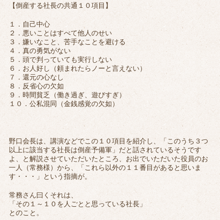
【倒産する社長の共通１０項目】
１．自己中心
２．悪いことはすべて他人のせい
３．嫌いなこと、苦手なことを避ける
４．真の勇気がない
５．頭で判っていても実行しない
６．お人好し（頼まれたらノーと言えない）
７．還元の心なし
８．反省心の欠如
９．時間貧乏（働き過ぎ、遊びすぎ）
１０．公私混同（金銭感覚の欠如）
野口会長は、講演などでこの１０項目を紹介し、「このうち３つ
以上に該当する社長は倒産予備軍」だと話されているそうです
よ、と解説させていただいたところ、お出でいただいた役員のお
一人（常務様）から、「これら以外の１１番目があると思いま
す・・・」という指摘が。
常務さん曰くそれは、
「その１～１０を人ごとと思っている社長」
とのこと。