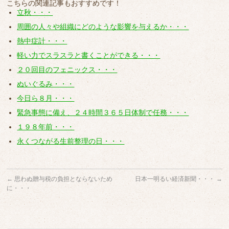
こちらの関連記事もおすすめです！
立秋・・・
周囲の人々や組織にどのような影響を与えるか・・・
熱中症計・・・
軽い力でスラスラと書くことができる・・・
２０回目のフェニックス・・・
ぬいぐるみ・・・
今日ら８月・・・
緊急事態に備え、２４時間３６５日体制で任務・・・
１９８年前・・・
永くつながる生前整理の日・・・
←
思わぬ贈与税の負担とならないため
日本一明るい経済新聞・・・
→
に・・・