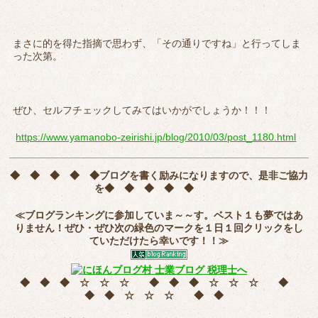
まさに的を得た指摘で思わず、「その通りですね」と行ってしま
った次第。
ぜひ、セルフチェックしてみてはいかがでしょうか！！！
https://www.yamanobo-zeirishi.jp/blog/2010/03/post_1180.html
◆ ◆ ◆ ◆ ◆
ブログを書く励みになりますので、是非ご協力
を
◆ ◆ ◆ ◆ ◆
≪ブログランキングに参加していま～～す。ベスト１も夢ではあ
りません！ぜひ・ぜひ次の緑色のマークを
１日１回クリック
をし
ていただけたら幸いです！！≫
◆ ◆ ◆ ☆ ☆ ☆ ◆ ◆ ◆ ☆ ☆ ☆ ◆
◆ ◆ ☆ ☆ ☆ ◆ ◆