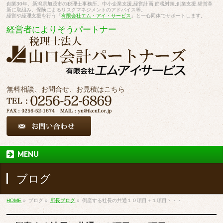
創業30年、新潟県加茂市の税理士事務所。中小企業支援,経営計画,節税対策,創業支援,経営革
新に取組み、保険によるリスクマネジメントのアドバイス等。
経営や経理支援を行う「
有限会社エム・アイ・サービス
」と一心同体でサポートします。
経営者によりそうパートナー
無料相談、お問合せ、お見積はこちら
MENU
ブログ
HOME
»
ブログ
»
所長ブログ
»
倒産する社長の共通１０項目＋１項目・・・