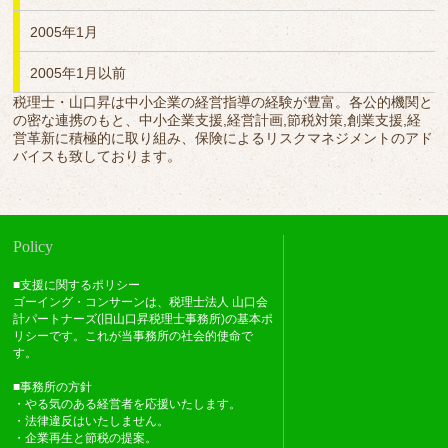
2005年1月
2005年1月以前
税理士・山口昇は中小企業の経営指導の経験が豊富。各公的機関と
の密な連携のもと、中小企業支援,経営計画,節税対策,創業支援,経
営革新に積極的に取り組み、保険によるリスクマネジメントのアド
バイスも致しております。
Policy
■支援に関するポリシー
ゴーイング・コンサーンは、税理士法人 山口会
計パートナーズ(旧山口昇税理士事務所)の基本ポ
リシーです。これが当事務所の社会的使命で
す。
■事務所の方針
・やる気のある経営者を応援いたします。
・法律違反はいたしません。
・企業再生と節税の提案。