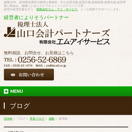
創業30年、新潟県加茂市の税理士事務所。中小企業支援,経営計画,節税対策,創業支援,経営革
新に取組み、保険によるリスクマネジメントのアドバイス等。
経営や経理支援を行う「
有限会社エム・アイ・サービス
」と一心同体でサポートします。
経営者によりそうパートナー
無料相談、お問合せ、お見積はこちら
MENU
ブログ
HOME
»
ブログ
»
所長ブログ
»
感動
»
講演録・・・