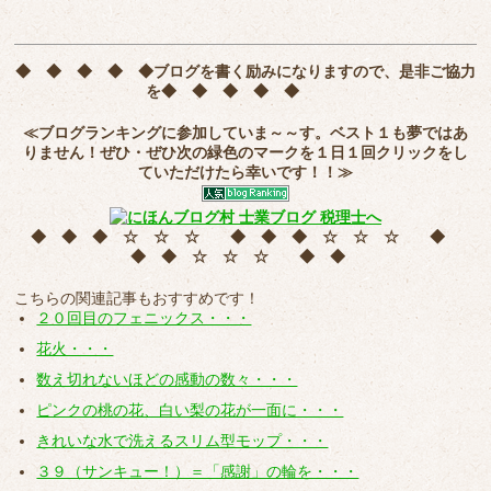
◆ ◆ ◆ ◆ ◆
ブログを書く励みになりますので、是非ご協力
を
◆ ◆ ◆ ◆ ◆
≪ブログランキングに参加していま～～す。ベスト１も夢ではあ
りません！ぜひ・ぜひ次の緑色のマークを
１日１回クリック
をし
ていただけたら幸いです！！≫
◆ ◆ ◆ ☆ ☆ ☆ ◆ ◆ ◆ ☆ ☆ ☆ ◆
◆ ◆ ☆ ☆ ☆ ◆ ◆
こちらの関連記事もおすすめです！
２０回目のフェニックス・・・
花火・・・
数え切れないほどの感動の数々・・・
ピンクの桃の花、白い梨の花が一面に・・・
きれいな水で洗えるスリム型モップ・・・
３９（サンキュー！）＝「感謝」の輪を・・・