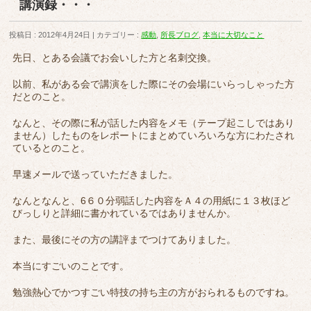
講演録・・・
投稿日 : 2012年4月24日
カテゴリー :
感動
,
所長ブログ
,
本当に大切なこと
先日、とある会議でお会いした方と名刺交換。
以前、私がある会で講演をした際にその会場にいらっしゃった方
だとのこと。
なんと、その際に私が話した内容をメモ（テープ起こしではあり
ません）したものをレポートにまとめていろいろな方にわたされ
ているとのこと。
早速メールで送っていただきました。
なんとなんと、6６０分弱話した内容をＡ４の用紙に１３枚ほど
びっしりと詳細に書かれているではありませんか。
また、最後にその方の講評までつけてありました。
本当にすごいのことです。
勉強熱心でかつすごい特技の持ち主の方がおられるものですね。