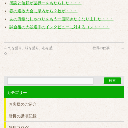
感謝と信頼が世界一をもたらした・・・
春の選抜大会に県内から２校が・・・
あの流暢なしゃべりをもう一度聞きたくなりました・・・
試合後の大谷選手のインタビューに対するコント・・・
←
旬を盛り、味を盛り、心を盛
社長の仕事・・・
→
る・・・
カテゴリー
お客様のご紹介
所長の講演記録
所長ブログ