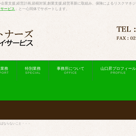
企業支援,経営計画,節税対策,創業支援,経営革新に取組み、保険によるリスクマネ
・サービス
」と一心同体でサポートします。
援業務
特別業務
事務所について
山口昇プロフィール
PORT
SPECIAL
OFFICE
PROFILE
ればならないこと・・・