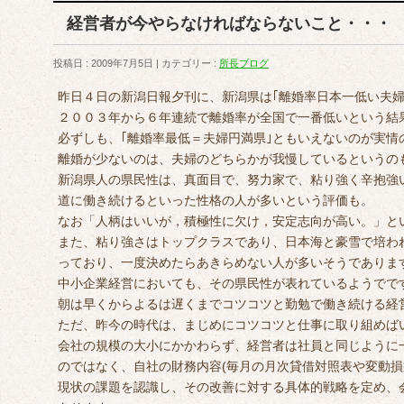
経営者が今やらなければならないこと・・・
投稿日 : 2009年7月5日
カテゴリー :
所長ブログ
昨日４日の新潟日報夕刊に、新潟県は｢離婚率日本一低い夫婦
２００３年から６年連続で離婚率が全国で一番低いという結
必ずしも、｢離婚率最低＝夫婦円満県｣ともいえないのが実情
離婚が少ないのは、夫婦のどちらかが我慢しているというの
新潟県人の県民性は、真面目で、努力家で、粘り強く辛抱強
道に働き続けるといった性格の人が多いという評価も。
なお「人柄はいいが，積極性に欠け，安定志向が高い。」と
また、粘り強さはトップクラスであり、日本海と豪雪で培わ
っており、一度決めたらあきらめない人が多いそうでありま
中小企業経営においても、その県民性が表れているようでで
朝は早くからよるは遅くまでコツコツと勤勉で働き続ける経
ただ、昨今の時代は、まじめにコツコツと仕事に取り組めば
会社の規模の大小にかかわらず、経営者は社員と同じように
のではなく、自社の財務内容(毎月の月次貸借対照表や変動損
現状の課題を認識し、その改善に対する具体的戦略を定め、