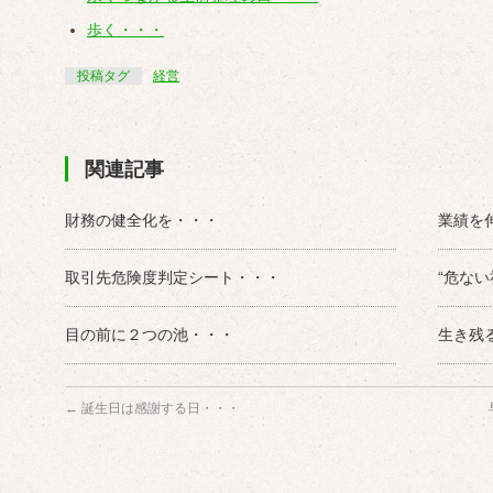
歩く・・・
投稿タグ
経営
関連記事
財務の健全化を・・・
業績を
取引先危険度判定シート・・・
“危な
目の前に２つの池・・・
生き残
←
誕生日は感謝する日・・・