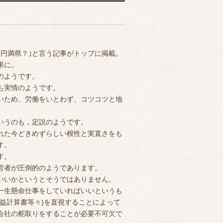
円満県？｣と言う記事がトップに掲載。
果に。
のようです。
も実情のようです。
いため、労働をいとわず、コツコツと地
いうのも，定説のようです。
れた今どきめずらしい根性と実直さをも
す。
す。
営者が圧倒的のようであります。
いいかというとそうではありません。
一生懸命仕事をしていればいいというも
益計算書等々)を直視することによって
会社の舵取りをすることが必要不可欠で