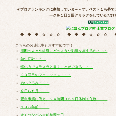
≪ブログランキングに参加していま～～す。ベスト１も夢で
ークを
１日１回クリック
をしていただけ
◆ ◆ ◆ ☆ ☆ ☆ ◆ ◆ ◆ ☆ ☆ ☆
こちらの関連記事もおすすめです！
周囲の人々や組織にどのような影響を与えるか・・・
熱中症計・・・
軽い力でスラスラと書くことができる・・・
２０回目のフェニックス・・・
ぬいぐるみ・・・
今日ら８月・・・
緊急事態に備え、２４時間３６５日体制で任務・・・
１９８年前・・・
永くつながる生前整理の日・・・