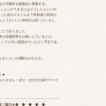
るか可能性を徹底的に模索する。
ーションがてきるにはどうしたらいいの
いった店のスタイルまで依頼者の気持ち
ちょうどいいと神谷氏は語っていまし
ことでありました。
身の店舗指導をお願いしているとか。
タッフと共に聴貸せていただく予定であ
。
なるくらいの感動ものだとか。
★
ありません！ぜひ・ぜひ次の緑のマーク
非ご協力を
◆ ◆ ◆ ◆ ◆