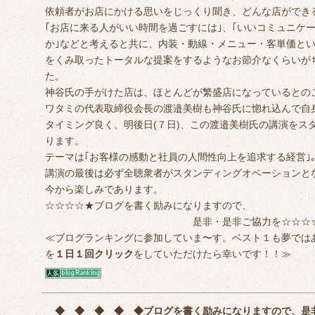
依頼者がお店にかける思いをじっくり聞き、どんな店ができ
｢お店に来る人がいい時間を過ごすには｣、｢いいコミュニケ
か｣などと考えると共に、内装・動線・メニュー・客単価と
をくみ取ったトータルな提案をするようなお節介なくらいが
た。
神谷氏の手がけた店は、ほとんどが繁盛店になっているとの
ワタミの代表取締役会長の渡邉美樹も神谷氏に惚れ込んで自
タイミング良く、明後日(７日)、この渡邉美樹氏の講演をス
ります。
テーマは｢お客様の感動と社員の人間性向上を追求する経営｣
講演の最後は必ず全聴衆者がスタンディングオベーションと
今から楽しみであります。
☆☆☆☆★ブログを書く励みになりますので、
是非・是非ご協力を☆☆☆☆
≪ブログランキングに参加していま〜す。ベスト１も夢では
を
１日１回クリック
をしていただけたら幸いです！！≫
◆ ◆ ◆ ◆ ◆
ブログを書く励みになりますので、是