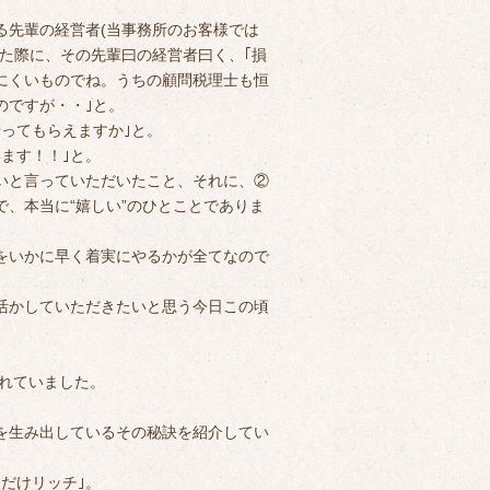
る先輩の経営者(当事務所のお客様では
た際に、その先輩曰の経営者曰く、｢損
にくいものでね。うちの顧問税理士も恒
のですが・・｣と。
ってもらえますか｣と。
ます！！｣と。
いと言っていただいたこと、それに、②
、本当に“嬉しい”のひとことでありま
をいかに早く着実にやるかが全てなので
活かしていただきたいと思う今日この頃
れていました。
を生み出しているその秘訣を紹介してい
ただけリッチ｣。