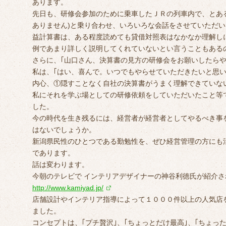
あります。
先日も、研修会参加のために乗車したＪＲの列車内で、とあ
ありません)と乗り合わせ、いろいろな会話をさせていただい
益計算書は、ある程度読めても貸借対照表はなかなか理解し
例であまり詳しく説明してくれていないとい言うこともある
さらに、｢山口さん、決算書の見方の研修会をお願いしたらや
私は、｢はい、喜んで。いつでもやらせていただきたいと思い
内心、①隠すことなく自社の決算書がうまく理解できていな
私にそれを学ぶ場としての研修依頼をしていただいたこと等で
した。
今の時代を生き残るには、経営者が経営者としてやるべき事
はないでしょうか。
新潟県民性のひとつである勤勉性を、ぜひ経営管理の方にも
であります。
話は変わります。
今朝のテレビで インテリアデザイナーの神谷利徳氏が紹介さ
http://www.kamiyad.jp/
店舗設計やインテリア指導によって１０００件以上の人気店
ました。
コンセプトは、｢プチ贅沢｣、｢ちょっとだけ最高｣、｢ちょっ