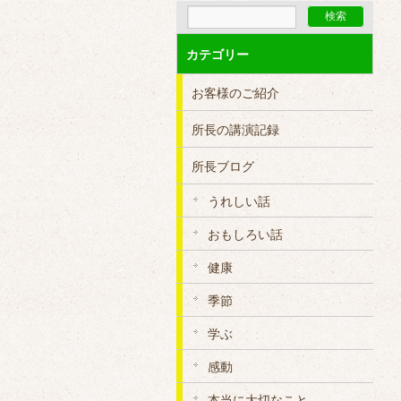
カテゴリー
お客様のご紹介
所長の講演記録
所長ブログ
うれしい話
おもしろい話
健康
季節
学ぶ
感動
本当に大切なこと