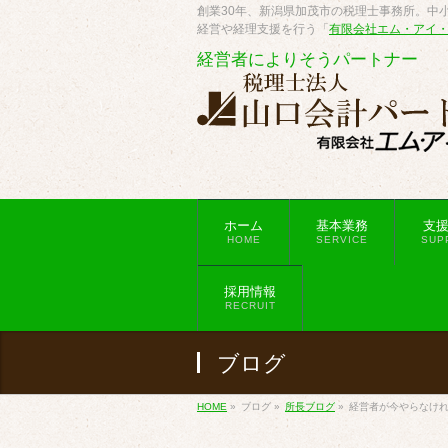
創業30年、新潟県加茂市の税理士事務所。中小
経営や経理支援を行う「
有限会社エム・アイ
経営者によりそうパートナー
ホーム
基本業務
支
HOME
SERVICE
SUP
採用情報
RECRUIT
ブログ
HOME
»
ブログ
»
所長ブログ
»
経営者が今やらなけ