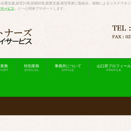
企業支援,経営計画,節税対策,創業支援,経営革新に取組み、保険によるリスクマネ
・サービス
」と一心同体でサポートします。
援業務
特別業務
事務所について
山口昇プロフィール
PORT
SPECIAL
OFFICE
PROFILE
力」・・・