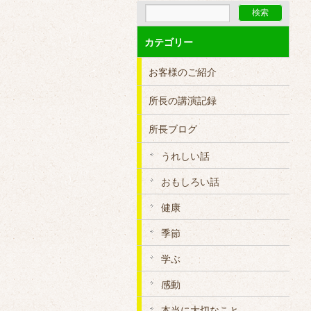
カテゴリー
お客様のご紹介
所長の講演記録
所長ブログ
うれしい話
おもしろい話
健康
季節
学ぶ
感動
本当に大切なこと