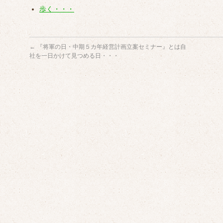
歩く・・・
←
『将軍の日・中期５カ年経営計画立案セミナー』とは自
社を一日かけて見つめる日・・・