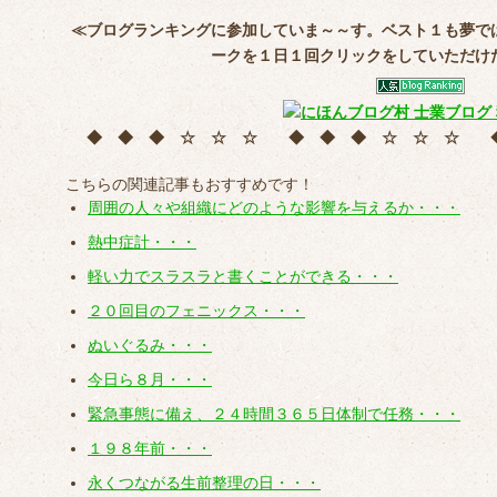
≪ブログランキングに参加していま～～す。ベスト１も夢で
ークを
１日１回クリック
をしていただけ
◆ ◆ ◆ ☆ ☆ ☆ ◆ ◆ ◆ ☆ ☆ ☆
こちらの関連記事もおすすめです！
周囲の人々や組織にどのような影響を与えるか・・・
熱中症計・・・
軽い力でスラスラと書くことができる・・・
２０回目のフェニックス・・・
ぬいぐるみ・・・
今日ら８月・・・
緊急事態に備え、２４時間３６５日体制で任務・・・
１９８年前・・・
永くつながる生前整理の日・・・