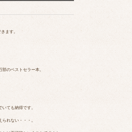
できます。
万部のベストセラー本。
でいても納得です。
えられない・・・。