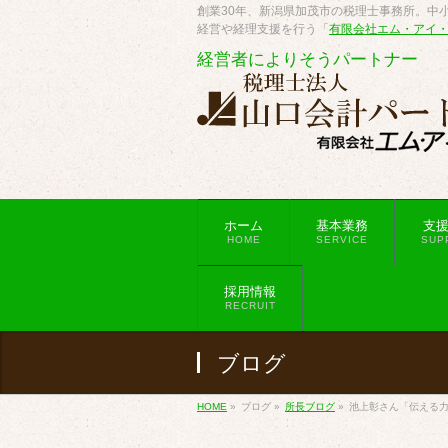
創業30年、新潟県加茂市の税理士事務所。中小
経営や経理支援を行う「
有限会社エム・アイ
経営者によりそうパートナー
ホーム
基本業務
支
HOME
SERVICE
SUP
採用情報
RECRUIT
ブログ
HOME
»
ブログ
»
所長ブログ
»
池上彰さん「伝える