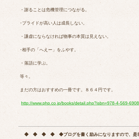
・謝ることは危機管理につながる。
･プライドが高い人は成長しない。
・謙虚にならなければ物事の本質は見えない。
･相手の「へえー」をふやす。
・落語に学ぶ。
等々。
まだの方はおすすめの一冊です。８６４円です。
http://www.php.co.jp/books/detail.php?isbn=978-4-569-690
◆ ◆ ◆ ◆ ◆
ブログを書く励みになりますので、是