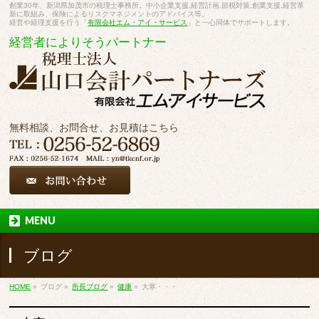
創業30年、新潟県加茂市の税理士事務所。中小企業支援,経営計画,節税対策,創業支援,経営革
新に取組み、保険によるリスクマネジメントのアドバイス等。
経営や経理支援を行う「
有限会社エム・アイ・サービス
」と一心同体でサポートします。
経営者によりそうパートナー
無料相談、お問合せ、お見積はこちら
MENU
ブログ
HOME
»
ブログ
»
所長ブログ
»
健康
»
大寒・・・