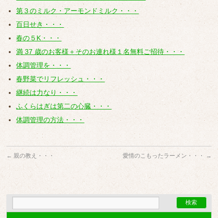
第３のミルク・アーモンドミルク・・・
百日せき・・・
春の５K・・・
満 37 歳のお客様＋そのお連れ様１名無料ご招待・・・
体調管理を・・・
春野菜でリフレッシュ・・・
継続は力なり・・・
ふくらはぎは第二の心臓・・・
体調管理の方法・・・
←
親の教え・・・
愛情のこもったラーメン・・・
→