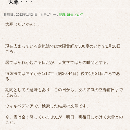
大寒・・・
投稿日 : 2012年1月24日
カテゴリー :
健康
,
所長ブログ
大寒（だいかん）。
現在広まっている定気法では太陽黄経が300度のときで1月20日
ごろ。
暦ではそれが起こる日だが、天文学ではその瞬間とする。
恒気法では冬至から1/12年（約30.44日）後で1月21日ごろであ
る。
期間としての意味もあり、この日から、次の節気の立春前日まで
である。
ウィキペディアで、検索した結果の文章です。
今、雪は全く降っていませんが、明日・明後日にかけて大雪との
こと。