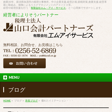
創業30年、新潟県加茂市の税理士事務所。中小企業支援,経営計画,節税対策,創業支援,経営革
新に取組み、保険によるリスクマネジメントのアドバイス等。
経営や経理支援を行う「
有限会社エム・アイ・サービス
」と一心同体でサポートします。
経営者によりそうパートナー
無料相談、お問合せ、お見積はこちら
MENU
ブログ
HOME
»
ブログ
»
所長ブログ
»
優れたイミテーション・・・