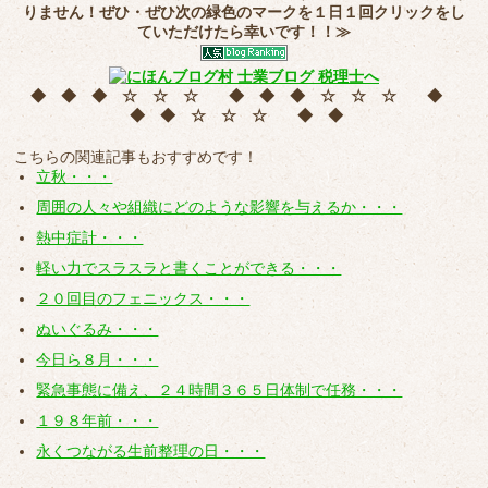
りません！ぜひ・ぜひ次の緑色のマークを
１日１回クリック
をし
ていただけたら幸いです！！≫
◆ ◆ ◆ ☆ ☆ ☆ ◆ ◆ ◆ ☆ ☆ ☆ ◆
◆ ◆ ☆ ☆ ☆ ◆ ◆
こちらの関連記事もおすすめです！
立秋・・・
周囲の人々や組織にどのような影響を与えるか・・・
熱中症計・・・
軽い力でスラスラと書くことができる・・・
２０回目のフェニックス・・・
ぬいぐるみ・・・
今日ら８月・・・
緊急事態に備え、２４時間３６５日体制で任務・・・
１９８年前・・・
永くつながる生前整理の日・・・