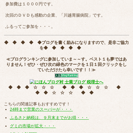
参加費は１０００円です。
次回のＤＶＤも感動の企業、「川越胃腸病院」です。
ふるってご参加を・・・。
◆ ◆ ◆ ◆ ◆
ブログを書く励みになりますので、是非ご協力
を
◆ ◆ ◆ ◆ ◆
≪ブログランキングに参加していま～～す。ベスト１も夢ではあ
りません！ぜひ・ぜひ次の緑色のマークを
１日１回クリック
をし
ていただけたら幸いです！！≫
◆ ◆ ◆ ☆ ☆ ☆ ◆ ◆ ◆ ☆ ☆ ☆ ◆
◆ ◆ ☆ ☆ ☆ ◆ ◆
こちらの関連記事もおすすめです！
24時まで営業のスーパーが・・・
ふるさと納税は、９月末までがお得・・・
グミの市場が拡大・・・