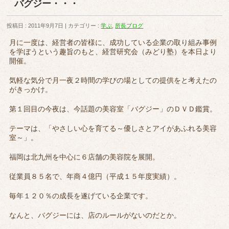
バグジー・・・
投稿日 : 2011年9月7日
カテゴリー :
学ぶ
,
所長ブログ
月に一度は、経営者の皆様に、成功している企業の取り組み事例
を学ぼうという趣旨のもと、経営研究会（みどり塾）を本日より
開催。
気軽な気分で月一夜２時間の学びの場としての提供をと考えたの
がきっかけ。
第１回目の今夜は、今話題の美容室「バグジー」のＤＶＤ鑑賞。
テーマは、「やさしい心を育てる～優しさとアイがあふれる美容
室～」。
福岡は北九州を中心に６店舗の美容院を展開。
従業員８５名で、年商４億円（平成１５年度実績）。
毎年１２０％の成長を遂げている企業です。
なんと、バグジーには、店のルールがないのだとか。