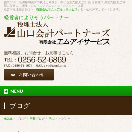
創業30年、新潟県加茂市の税理士事務所。中小企業支援,経営計画,節税対策,創業支援,経営革
新に取組み、保険によるリスクマネジメントのアドバイス等。
経営や経理支援を行う「
有限会社エム・アイ・サービス
」と一心同体でサポートします。
経営者によりそうパートナー
無料相談、お問合せ、お見積はこちら
MENU
ブログ
HOME
»
ブログ
»
所長ブログ
»
学ぶ
»
バグジー・・・