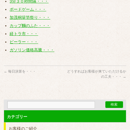
3分３０秒間隔・・・
ボードゲーム・・・
加茂桐簞笥祭り・・・
カップ麵のふた・・・
経トラ市・・・
ピーラー・・・
ガソリン価格高騰・・・
←
毎日決算を・・・
どうすればお客様が来ていただけるか
の工夫・・・
→
カテゴリー
お客様のご紹介