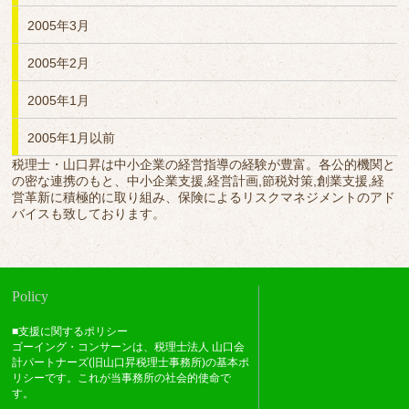
2005年3月
2005年2月
2005年1月
2005年1月以前
税理士・山口昇は中小企業の経営指導の経験が豊富。各公的機関と
の密な連携のもと、中小企業支援,経営計画,節税対策,創業支援,経
営革新に積極的に取り組み、保険によるリスクマネジメントのアド
バイスも致しております。
Policy
■支援に関するポリシー
ゴーイング・コンサーンは、税理士法人 山口会
計パートナーズ(旧山口昇税理士事務所)の基本ポ
リシーです。これが当事務所の社会的使命で
す。