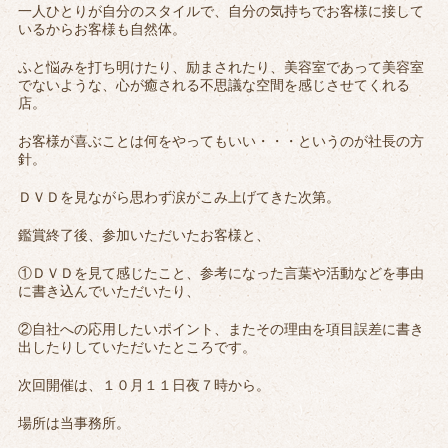
一人ひとりが自分のスタイルで、自分の気持ちでお客様に接して
いるからお客様も自然体。
ふと悩みを打ち明けたり、励まされたり、美容室であって美容室
でないような、心が癒される不思議な空間を感じさせてくれる
店。
お客様が喜ぶことは何をやってもいい・・・というのが社長の方
針。
ＤＶＤを見ながら思わず涙がこみ上げてきた次第。
鑑賞終了後、参加いただいたお客様と、
①ＤＶＤを見て感じたこと、参考になった言葉や活動などを事由
に書き込んでいただいたり、
②自社への応用したいポイント、またその理由を項目誤差に書き
出したりしていただいたところです。
次回開催は、１０月１１日夜７時から。
場所は当事務所。