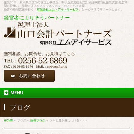
創業30年、新潟県加茂市の税理士事務所。中小企業支援,経営計画,節税対策,創業支援,経営革
新に取組み、保険によるリスクマネジメントのアドバイス等。
経営や経理支援を行う「
有限会社エム・アイ・サービス
」と一心同体でサポートします。
経営者によりそうパートナー
無料相談、お問合せ、お見積はこちら
MENU
ブログ
HOME
»
ブログ
»
所長ブログ
»
ツキと運を身につける・・・