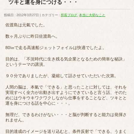
ツキと運を身につける・・・
投稿日 : 2012年3月27日
カテゴリー :
所長ブログ
,
本当に大切なこと
佐渡島は元氣でした。
数ヶ月ぶりに昨日佐渡島へ。
80㎞で走る高速船ジェットフォイルは快適でしたよ。
目的は、「不況時代に生き残る気企業となるための簡単な秘訣」
というテーマの講演。
９０分でありましたが、凝縮して話させていただいた次第。
人間の脳は、本氣で「できる」と思ったことに対しては、それを
実現すべく全力が出動き出すようにできていると言う話、そのた
めにはウキウキワクワクしながら仕事をすることなど、ツキとと
運を身につける話を中心に・・・。
無理だ、できるわけがない・・・と脳が判断すると能力は発揮さ
れません。
目的達成のイメージを送り込むと、条件反射で「できる、うまく