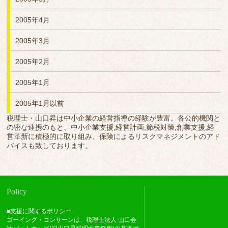
2005年4月
2005年3月
2005年2月
2005年1月
2005年1月以前
税理士・山口昇は中小企業の経営指導の経験が豊富。各公的機関と
の密な連携のもと、中小企業支援,経営計画,節税対策,創業支援,経
営革新に積極的に取り組み、保険によるリスクマネジメントのアド
バイスも致しております。
Policy
■支援に関するポリシー
ゴーイング・コンサーンは、税理士法人 山口会