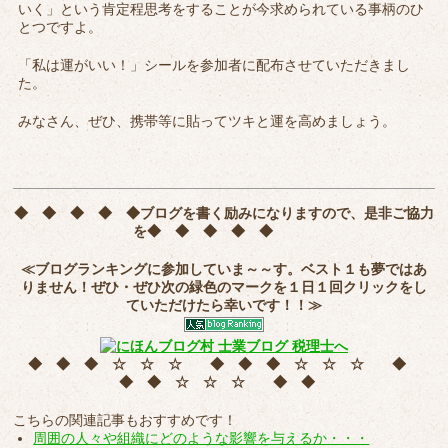
いく」という肯定程思考をすることが今求められている事柄のひ
とつですよ。
「私は運がいい！」シールを参加者に配布させていただきまし
た。
みなさん、ぜひ、携帯等に貼ってツキと運を高めましょう。
◆ ◆ ◆ ◆ ◆
ブログを書く励みになりますので、是非ご協力
を
◆ ◆ ◆ ◆ ◆
≪ブログランキングに参加していま～～す。ベスト１も夢ではあ
りません！ぜひ・ぜひ次の緑色のマークを
１日１回クリック
をし
ていただけたら幸いです！！≫
◆ ◆ ◆ ☆ ☆ ☆ ◆ ◆ ◆ ☆ ☆ ☆ ◆
◆ ◆ ☆ ☆ ☆ ◆ ◆
こちらの関連記事もおすすめです！
周囲の人々や組織にどのような影響を与えるか・・・