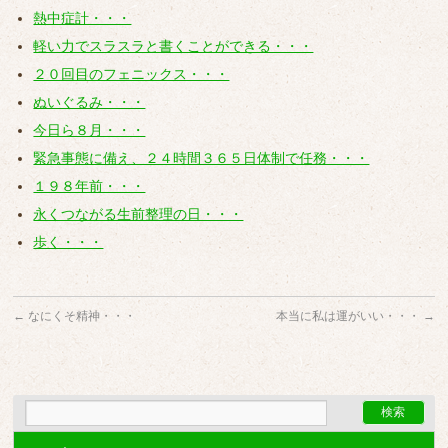
熱中症計・・・
軽い力でスラスラと書くことができる・・・
２０回目のフェニックス・・・
ぬいぐるみ・・・
今日ら８月・・・
緊急事態に備え、２４時間３６５日体制で任務・・・
１９８年前・・・
永くつながる生前整理の日・・・
歩く・・・
←
なにくそ精神・・・
本当に私は運がいい・・・
→