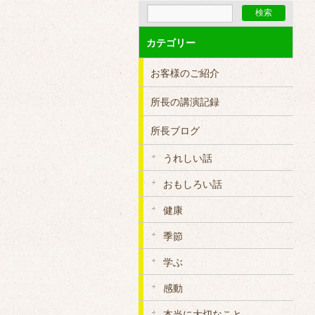
カテゴリー
お客様のご紹介
所長の講演記録
所長ブログ
うれしい話
おもしろい話
健康
季節
学ぶ
感動
本当に大切なこと