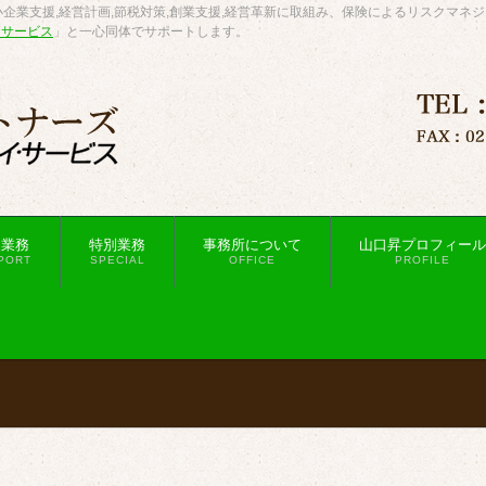
企業支援,経営計画,節税対策,創業支援,経営革新に取組み、保険によるリスクマネ
・サービス
」と一心同体でサポートします。
援業務
特別業務
事務所について
山口昇プロフィール
PORT
SPECIAL
OFFICE
PROFILE