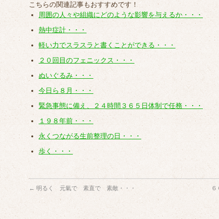
こちらの関連記事もおすすめです！
周囲の人々や組織にどのような影響を与えるか・・・
熱中症計・・・
軽い力でスラスラと書くことができる・・・
２０回目のフェニックス・・・
ぬいぐるみ・・・
今日ら８月・・・
緊急事態に備え、２４時間３６５日体制で任務・・・
１９８年前・・・
永くつながる生前整理の日・・・
歩く・・・
←
明るく 元氣で 素直で 素敵・・・
６