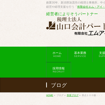
創業30年、新潟県加茂市の税理士事務所。中小
経営や経理支援を行う「
有限会社エム・アイ
経営者によりそうパートナー
ホーム
基本業務
支
HOME
SERVICE
SUP
採用情報
RECRUIT
ブログ
HOME
»
ブログ
»
所長ブログ
»
美点１００個・・・