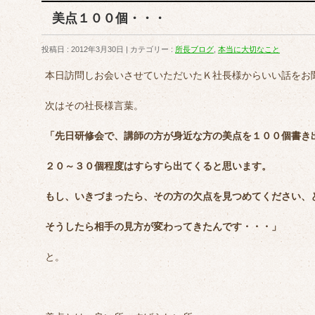
美点１００個・・・
投稿日 : 2012年3月30日
カテゴリー :
所長ブログ
,
本当に大切なこと
本日訪問しお会いさせていただいたＫ社長様からいい話をお
次はその社長様言葉。
「先日研修会で、講師の方が身近な方の美点を１００個書き
２０～３０個程度はすらすら出てくると思います。
もし、いきづまったら、その方の欠点を見つめてください、
そうしたら相手の見方が変わってきたんです・・・」
と。