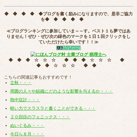
◆ ◆ ◆ ◆ ◆
ブログを書く励みになりますので、是非ご協力
を
◆ ◆ ◆ ◆ ◆
≪ブログランキングに参加していま～～す。ベスト１も夢ではあ
りません！ぜひ・ぜひ次の緑色のマークを
１日１回クリック
をし
ていただけたら幸いです！！≫
◆ ◆ ◆ ☆ ☆ ☆ ◆ ◆ ◆ ☆ ☆ ☆ ◆
◆ ◆ ☆ ☆ ☆ ◆ ◆
こちらの関連記事もおすすめです！
立秋・・・
周囲の人々や組織にどのような影響を与えるか・・・
熱中症計・・・
軽い力でスラスラと書くことができる・・・
２０回目のフェニックス・・・
ぬいぐるみ・・・
今日ら８月・・・