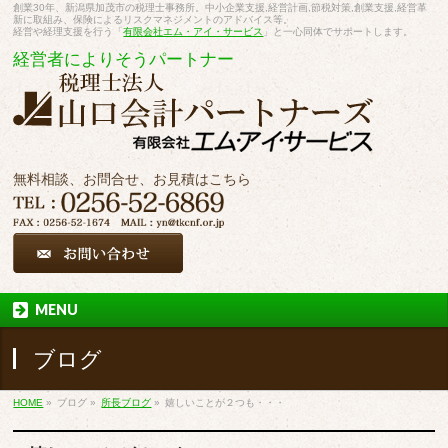
創業30年、新潟県加茂市の税理士事務所。中小企業支援,経営計画,節税対策,創業支援,経営革
新に取組み、保険によるリスクマネジメントのアドバイス等。
経営や経理支援を行う「
有限会社エム・アイ・サービス
」と一心同体でサポートします。
経営者によりそうパートナー
無料相談、お問合せ、お見積はこちら
MENU
ブログ
HOME
»
ブログ
»
所長ブログ
»
嬉しいことが２つも・・・