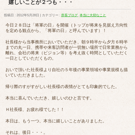
嬉しいことが２つも・・・
投稿日 : 2012年5月28日
カテゴリー :
所長ブログ
,
本当に大切なこと
今日２８日は「将軍の日」を開催（トップが将来を見据え方向性
を定める観点から、「将軍の日」と呼んでいます）！
社長様から当事務所においでいただき、朝９時半から夕方６時半
までの丸一日、携帯や来客訪問者が一切無い場所で日常業務から
離れ、会社の将来（ビジョン等）を考え抜く時間としていただく
一日としていただくもの。
おいで頂いた社長様より自社の５年後の事業領域や事業規模も描
いていただきました。
帰り際のすがすがしい社長様の表情がとても印象的でした。
本当に喜んでいただき、嬉しいのひと言です。
Ｈ社長様、お疲れ様でした！！
本日は、もう一つ、本当に嬉しいことがありました。
それは、後日・・・。