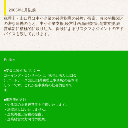
2005年1月以前
税理士・山口昇は中小企業の経営指導の経験が豊富。各公的機関と
の密な連携のもと、中小企業支援,経営計画,節税対策,創業支援,経
営革新に積極的に取り組み、保険によるリスクマネジメントのアド
バイスも致しております。
Policy
■支援に関するポリシー
ゴーイング・コンサーンは、税理士法人 山口会
計パートナーズ(旧山口昇税理士事務所)の基本ポ
リシーです。これが当事務所の社会的使命で
す。
■事務所の方針
・やる気のある経営者を応援いたします。
・法律違反はいたしません。
・企業再生と節税の提案。
・企業経営の方向付の提案。