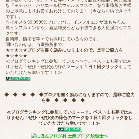
な『モチガセ バリエール抗ウイルスマスク』を当事務所お客様
のご厚意によりお安くおわけしております（今なら即納できそう
です）。
ウイルスを99.9999%ブロックし、インフルエンザはもちろん、
鳥インフルエンザや、新型肺炎なども予防できる大変強力なマス
クです。
自衛隊、防衛省等々でも採用しているものです。
問い合わせは、当事務所まで。
★☆★☆★
ブログを書く励みになりますので、是非ご協力を
★☆★☆★
≪ブログランキングに参加していま〜〜す。ベスト１も夢ではあ
りません！ぜひ・ぜひ次の緑のマークを
１日１回クリック
をして
いただけたら幸いです！！≫
◆ ◆ ◆ ◆ ◆
ブログを書く励みになりますので、是非ご協力
を
◆ ◆ ◆ ◆ ◆
≪ブログランキングに参加していま～～す。ベスト１も夢ではあ
りません！ぜひ・ぜひ次の緑色のマークを
１日１回クリック
をし
ていただけたら幸いです！！≫