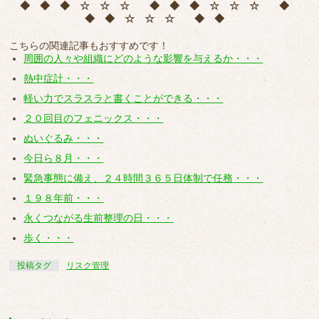
◆ ◆ ◆ ☆ ☆ ☆ ◆ ◆ ◆ ☆ ☆ ☆ ◆
◆ ◆ ☆ ☆ ☆ ◆ ◆
こちらの関連記事もおすすめです！
周囲の人々や組織にどのような影響を与えるか・・・
熱中症計・・・
軽い力でスラスラと書くことができる・・・
２０回目のフェニックス・・・
ぬいぐるみ・・・
今日ら８月・・・
緊急事態に備え、２４時間３６５日体制で任務・・・
１９８年前・・・
永くつながる生前整理の日・・・
歩く・・・
投稿タグ
リスク管理