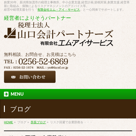
創業30年、新潟県加茂市の税理士事務所。中小企業支援,経営計画,節税対策,創業支援,経営革
新に取組み、保険によるリスクマネジメントのアドバイス等。
経営や経理支援を行う「
有限会社エム・アイ・サービス
」と一心同体でサポートします。
経営者によりそうパートナー
無料相談、お問合せ、お見積はこちら
MENU
ブログ
HOME
»
ブログ
»
所長ブログ
»
リスク回避で企業防衛を・・・