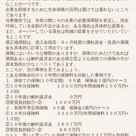
なことの一つです。
企業を防衛するために生命保険の活用は避けては通れないところ
であります。
当事務所では、決算の際にその企業の必要保障額を算定し、現在
付保している金額の不足があるか、ある場合は具体的な提案を、
また、オーバーしている場合は削減の提案をさせていただいてい
るところです。
適正補償額は、借入金残高・６ヶ月程度の運転資金・役員の退職
金を具体的に計算して求めています。
保険にはいろいろな種類がありますが、保障のためだけであれば
満期あるいは解約返戻金のある積立型よりも掛捨ての保険の方が
資金負担が少なくベストであります。
ところが、次の事例を見てみましょう。
とある保険会社の１０年間の保険料を比較した事例です。
１．掛捨ての保険(１０年定期) ５５歳 保険金１億円のケース
①１０年分保険料 １０００万円(年間保険料１００万円×
１０回)
②１０年後の解約返戻金 ０万円
③実質負担額①−② １０００万円
２．長期平準定期保険 ５５歳 保険金1億円のケース
①１０年分保険料 ３３００万円(年間保険料３３０万円×
１０回)
②１０年後の解約返戻金 ２６３７万円
③実質負担額①−② ６６３万円
なんと、安いと思っていた掛捨て保険の方が３３７万円も負担額