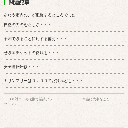
関連記事
あわや市内の川が氾濫するところでした・・・
自然の力の恐ろしさ・・・
予測できることに対する備え・・・
せきエチケットの徹底を・・・
安全運転研修・・・
キリンフリーは０．００％だけれども・・・
←
８０対２０の法則で業績アッ
本当に大事なこと・・・
→
プ・・・