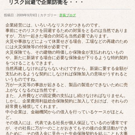
リスク回避で企業防衛を・・・
投稿日 : 2009年9月9日
カテゴリー :
所長ブログ
企業経営には、いろいろなリスクがつきものです。
事前にそのリスクを回避するための対策をとるのは当然でありま
すが、万が一起きた場合の対応も当然必要であります。
火災や事故などによって休業せざる場合、工場などの再建のため
には火災保険等の付保が必要です。
火災保険でも、その建物の時価しか保険金が支払われないもの
や、新たに新築する場合に必要な保険金が下りるような特約契約
をつけることもできます。
当然再建しなければならないわけですから、新築に要する金額が
支払われるような契約にしなければ保険加入の意味がうすれると
いうものですね。
万が一火災等の事故が起きると、製品の製造ができないために売
上がなくなるのは当然です。
また、人件費などの固定費の支払はし続けなければなりません。
しかし、企業費用利益総合保険契約に加入しておけば、それらの
経常費も補償してくれます。
中小企業は、金融機関からの借入を行っているケースがほとん
ど。
その借入には、代表である社長が個人保証しているのが通常です
が、その社長に万が一のことがおきてもその後の企業活動ができ
るために、その借入金に見合った生命保険契約を結ぶことも大事