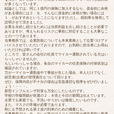
が多くなっています。
結論としては、同じ１億円の保険に加入するなら、資金的に余裕
がある場合には２．を、そんなに資金的に余裕が無い場合には
１．がおすすめということになります(ただし、税効果を無視して
説明させて頂きました)。
企業を永続し続けるためには当然利益を出し続けることが必要で
ありますが、考えられるリスクに事前に対応することも大事なこ
との一つであります。
当事務所では、企業防衛についても本来業務として位置づけアド
バイスさせていただいておりますので、お気軽に担当者にお尋ね
いただければ幸いです。
ところで、皆さんの会社の社員でマイカー通勤されている方はい
らっしゃいませんか。
もしいらっしゃる場合、各自のマイカーの任意保険の付保状況は
確認されていますが。
万が一マイカー通勤途中で事故が生じた場合、本人だけでなく、
経営者(企業)の管理責任もついて回ります。
ぜひ、保障内容が不十分の場合は至急適切な指導をぜひ行いまし
ょう・・・・。
新型インフルエンザ対策も万全にしたいものです。
学校の学級閉鎖が前週の２．８倍と今日の新聞は伝えています。
企業でも家庭でも、手洗いやうがいは徹底したいものです。
また、マスクの常備が必要であります。
秋にも予想される第２波の到来のための備蓄にも。
当事務所では、今、テレビ等のマスコミで話題の感染予防に最適