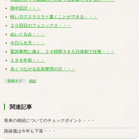
熱中症計・・・
軽い力でスラスラと書くことができる・・・
２０回目のフェニックス・・・
ぬいぐるみ・・・
今日ら８月・・・
緊急事態に備え、２４時間３６５日体制で任務・・・
１９８年前・・・
永くつながる生前整理の日・・・
投稿タグ
相続
関連記事
将来の相続についてのチェックポイント・・・
路線価は今年も下落・・・