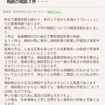
相続の相談２件・・・
投稿日 : 2010年8月17日
カテゴリー :
所長ブログ
昨日で夏期休暇も終わり、本日１７日から全員がリフレッシュし
ての業務再開であります。
本日、時を同じくして２件の相続についての相談依頼がありまし
た。
１件は、金融機関の方の紹介で事前相続対策の依頼。
もう１件は、相続が既に発生し相続財産の把握と評価及び遺産分
割について。
後者の方は、とある広告を見られての当事務所への依頼で早速本
日対応させていただいたところです。
お聞きした範囲では、相続財産は基礎控除内なので申告不要のよ
うですが、遺産分割と相続登記までの一連の手続きの依頼を受託
させていただいたところであります。
相続税はかからない場合の相続の対応も積極的に行わさせていた
だいておりますので、何なりとお気軽にご相談いただければ幸い
です。
相続税がかかる方は相続する方の２０人に１人程度であります
が、相続税がかからない場合でも、遺産の分割の手続きについて
は悩むものですね。
争いを避けるために遺言の活用も方法ですよ。
この場合、生命保険を上手に活用すると遺留分の対処も可能とな
ります。