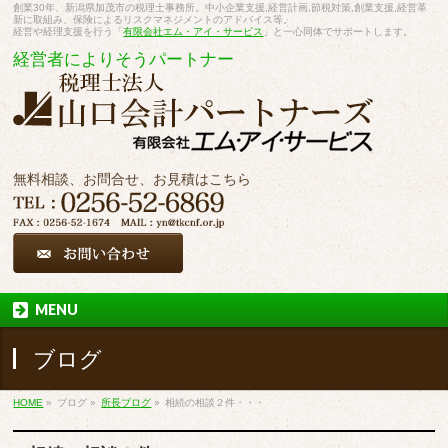
創業30年、新潟県加茂市の税理士事務所。中小企業支援,経営計画,節税対策,創業支援,経営革
新に取組み、保険によるリスクマネジメントのアドバイス等。
経営や経理支援を行う「
有限会社エム・アイ・サービス
」と一心同体でサポートします。
経営者によりそうパートナー
無料相談、お問合せ、お見積はこちら
MENU
ブログ
HOME
»
ブログ
»
所長ブログ
»
相続の相談２件・・・