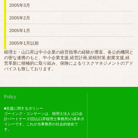
2005年3月
2005年2月
2005年1月
2005年1月以前
税理士・山口昇は中小企業の経営指導の経験が豊富。各公的機関と
の密な連携のもと、中小企業支援,経営計画,節税対策,創業支援,経
営革新に積極的に取り組み、保険によるリスクマネジメントのアド
バイスも致しております。
Policy
■支援に関するポリシー
ゴーイング・コンサーンは、税理士法人 山口会
計パートナーズ(旧山口昇税理士事務所)の基本ポ
リシーです。これが当事務所の社会的使命で
す。